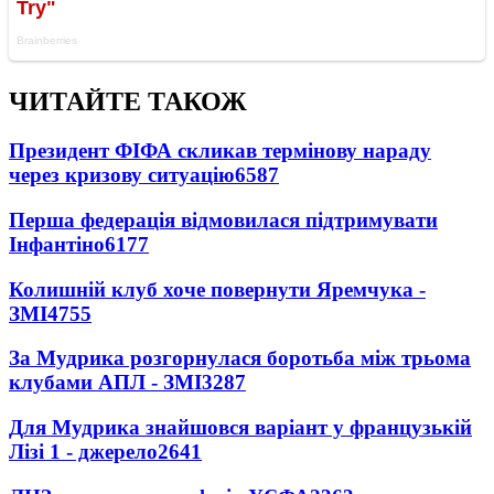
ЧИТАЙТЕ ТАКОЖ
Президент ФІФА скликав термінову нараду
через кризову ситуацію
6587
Перша федерація відмовилася підтримувати
Інфантіно
6177
Колишній клуб хоче повернути Яремчука -
ЗМІ
4755
За Мудрика розгорнулася боротьба між трьома
клубами АПЛ - ЗМІ
3287
Для Мудрика знайшовся варіант у французькій
Лізі 1 - джерело
2641