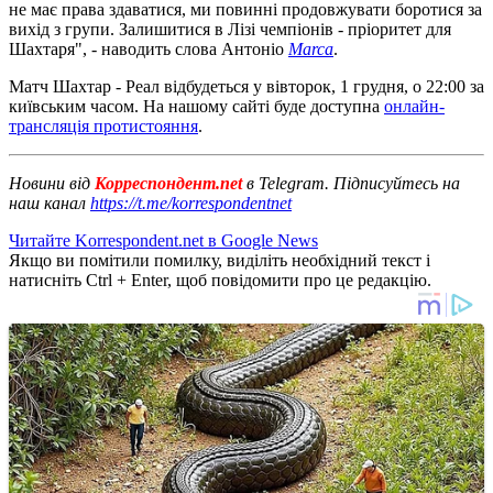
не має права здаватися, ми повинні продовжувати боротися за
вихід з групи. Залишитися в Лізі чемпіонів - пріоритет для
Шахтаря", - наводить слова Антоніо
Marca
.
Матч Шахтар - Реал відбудеться у вівторок, 1 грудня, о 22:00 за
київським часом. На нашому сайті буде доступна
онлайн-
трансляція протистояння
.
Новини від
Корреспондент.net
в Telegram. Підписуйтесь на
наш канал
https://t.me/korrespondentnet
Читайте Korrespondent.net в Google News
Якщо ви помітили помилку, виділіть необхідний текст і
натисніть Ctrl + Enter, щоб повідомити про це редакцію.