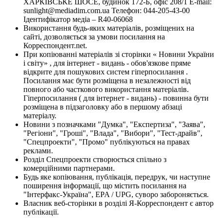
ХАРКІВСЬКЕ ШОСЕ, будинок 172-Б, офіс 208/1 E-mail:
sunlight@mediadim.com.ua
Телефон: 044-205-43-00
Ідентифікатор медіа – R40-06068
Використання будь-яких матеріалів, розміщених на
сайті, дозволяється за умови посилання на
Корреспондент.net.
При копіюванні матеріалів зі сторінки « Новини України
і світу» , для інтернет - видань - обов'язкове пряме
відкрите для пошукових систем гіперпосилання .
Посилання має бути розміщена в незалежності від
повного або часткового використання матеріалів.
Гіперпосилання ( для інтернет - видань) - повинна бути
розміщена в підзаголовку або в першому абзаці
матеріалу.
Новини з позначками "Думка", "Експертиза", "Заява",
"Регіони", "Гроші", "Влада", "Вибори", "Тест-драйв",
"Спецпроекти", "Промо" публікуються на правах
реклами.
Розділ Спецпроекти створюється спільно з
комерційними партнерами.
Будь яке копіювання, публікація, передрук, чи наступне
поширення інформації, що містить посилання на
"Інтерфакс-Україна", EPA / UPG, суворо забороняється.
Власник веб-сторінки в розділі Я-Корреспондент є автор
публікації.