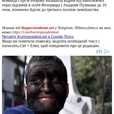
Команда Сергія Реброва збільшила відрив від найближчих
переслідувачів в особі Фехервара і Академії Пушкаша до 16
очок, впевнено йдучи до третього поспіль чемпіонства.
Новини від
Корреспондент.net
у Telegram. Підписуйтесь на наш
канал
https://t.me/korrespondentnet
Читайте Korrespondent.net в Google News
Якщо ви помітили помилку, виділіть необхідний текст і
натисніть Ctrl + Enter, щоб повідомити про це редакцію.