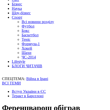
Бізнес
Наука
Шоу-бізнес
Спорт
Всі новини розділу
Футбол
Бокс
Баскетбол
Теніс
Формула-1
Хокей
Шахи
ЧС-2014
Lifestyle
БЛОГИ ЧИТАЧІВ
СПЕЦТЕМА:
Війна в Ірані
ВСІ ТЕМИ
Вступ України в ЄС
Теракт в Барселоні
Ференцварош обіграв