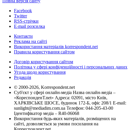
Повна версія сайту
Facebook
Twitter
RSS-стрічки
E-mail розсилка
Контакти
Реклама на сайті
Використання матеріалів korrespondent.net
Правила користування сайтом
Договір користування сайтом
Політика у сфері конфіденційності і персональних даних
Угода щодо користування
Редакція
© 2000-2026, Korrespondent.net
Суб'єкт у сфері онлайн-медіа Назва онлайн-медіа –
«КореспонденТ.net» Адреса: 02091, місто Київ,
ХАРКІВСЬКЕ ШОСЕ, будинок 172-Б, офіс 208/1 E-mail:
sunlight@mediadim.com.ua
Телефон: 044-205-43-00
Ідентифікатор медіа – R40-06068
Використання будь-яких матеріалів, розміщених на
сайті, дозволяється за умови посилання на
Корреспондент.net.