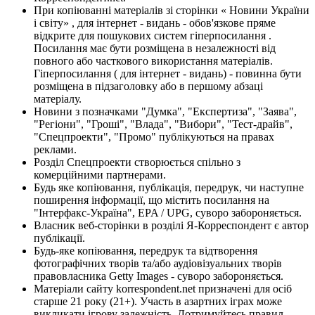
При копіюванні матеріалів зі сторінки « Новини України
і світу» , для інтернет - видань - обов'язкове пряме
відкрите для пошукових систем гіперпосилання .
Посилання має бути розміщена в незалежності від
повного або часткового використання матеріалів.
Гіперпосилання ( для інтернет - видань) - повинна бути
розміщена в підзаголовку або в першому абзаці
матеріалу.
Новини з позначками "Думка", "Експертиза", "Заява",
"Регіони", "Гроші", "Влада", "Вибори", "Тест-драйв",
"Спецпроекти", "Промо" публікуються на правах
реклами.
Розділ Спецпроекти створюється спільно з
комерційними партнерами.
Будь яке копіювання, публікація, передрук, чи наступне
поширення інформації, що містить посилання на
"Інтерфакс-Україна", EPA / UPG, суворо забороняється.
Власник веб-сторінки в розділі Я-Корреспондент є автор
публікації.
Будь-яке копіювання, передрук та відтворення
фотографічних творів та/або аудіовізуальних творів
правовласника Getty Images - суворо забороняється.
Матеріали сайту korrespondent.net призначені для осіб
старше 21 року (21+). Участь в азартних іграх може
викликати ігрову залежність. Дотримуйтесь правил