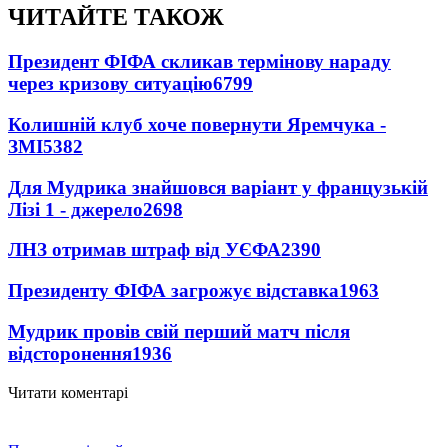
ЧИТАЙТЕ ТАКОЖ
Президент ФІФА скликав термінову нараду
через кризову ситуацію
6799
Колишній клуб хоче повернути Яремчука -
ЗМІ
5382
Для Мудрика знайшовся варіант у французькій
Лізі 1 - джерело
2698
ЛНЗ отримав штраф від УЄФА
2390
Президенту ФІФА загрожує відставка
1963
Мудрик провів свій перший матч після
відсторонення
1936
Читати коментарі