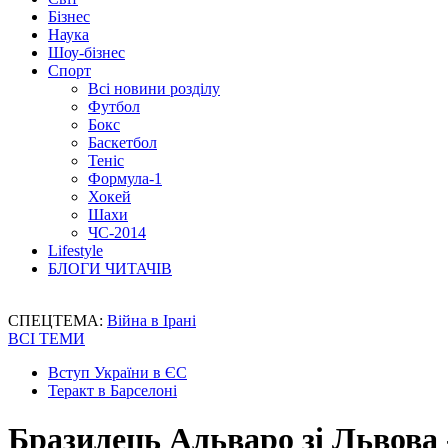
Бізнес
Наука
Шоу-бізнес
Спорт
Всі новини розділу
Футбол
Бокс
Баскетбол
Теніс
Формула-1
Хокей
Шахи
ЧС-2014
Lifestyle
БЛОГИ ЧИТАЧІВ
СПЕЦТЕМА:
Війна в Ірані
ВСІ ТЕМИ
Вступ України в ЄС
Теракт в Барселоні
Бразилець Альваро зі Львова 