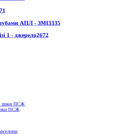
71
клубами АПЛ - ЗМІ
3335
і 1 - джерело
2672
зірки ПСЖ
арселони