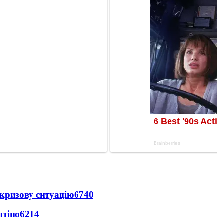
кризову ситуацію
6740
нтіно
6214