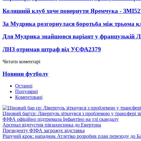
Колишній клуб хоче повернути Яремчука - ЗМІ
52
За Мудрика розгорнулася боротьба між трьома 
Для Мудрика знайшовся варіант у французькій Ліз
ЛНЗ отримав штраф від УЄФА
2379
Читати коментарі
Новини футболу
Останні
Популярні
Коментовані
Ціновий бар'єр: Ліверпуль зіткнувся з проблемою у трансфері 
ФІФА офіційно підтримала Інфантіно на тлі скандалу
Арсенал відпустив півзахисника до Евертона
Президенту ФІФА загрожує відставка
Рішучий крок: нападник Атлетіко розробив план переходу до Б