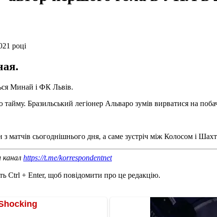
ная.
ься Минай і ФК Львів.
го тайму. Бразильський легіонер Альваро зумів вирватися на поба
 з матчів сьогоднішнього дня, а саме зустріч між Колосом і Шахт
ш канал
https://t.me/korrespondentnet
ь Ctrl + Enter, щоб повідомити про це редакцію.