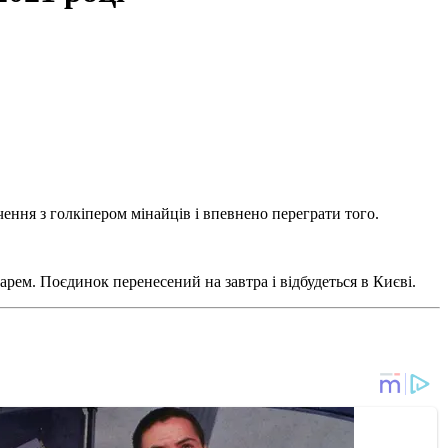
чення з голкіпером мінайців і впевнено переграти того.
арем. Поєдинок перенесений на завтра і відбудеться в Києві.