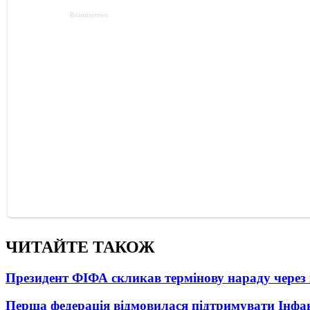
ЧИТАЙТЕ ТАКОЖ
Президент ФІФА скликав термінову нараду через 
Перша федерація відмовилася підтримувати Інфа