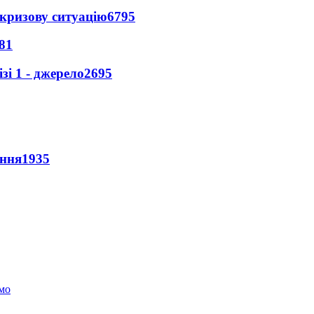
кризову ситуацію
6795
81
і 1 - джерело
2695
ення
1935