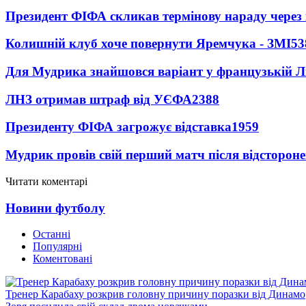
Президент ФІФА скликав термінову нараду через 
Колишній клуб хоче повернути Яремчука - ЗМІ
53
Для Мудрика знайшовся варіант у французькій Ліз
ЛНЗ отримав штраф від УЄФА
2388
Президенту ФІФА загрожує відставка
1959
Мудрик провів свій перший матч після відсторон
Читати коментарі
Новини футболу
Останні
Популярні
Коментовані
Тренер Карабаху розкрив головну причину поразки від Динамо