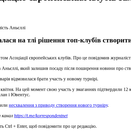
алася на тлі рішення топ-клубів створити
нтом Асоціації європейських клубів. Про це повідомив журналіс
 Аньєллі, який залишив посаду після поширення новини про ств
варія відмовилася брати участь у новому турнірі.
 квітня. На цей момент свою участь у змаганнях підтвердили 12 
ілан і Ювентус.
овили
несхвалення з приводу створення нового турніру
.
ш канал
https://t.me/korrespondentnet
ь Ctrl + Enter, щоб повідомити про це редакцію.