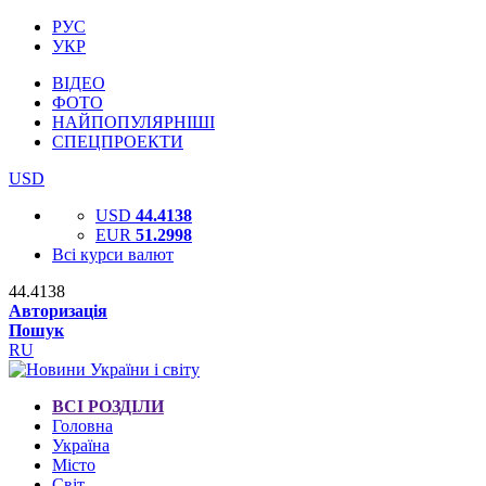
РУС
УКР
ВІДЕО
ФОТО
НАЙПОПУЛЯРНІШІ
СПЕЦПРОЕКТИ
USD
USD
44.4138
EUR
51.2998
Всі курси валют
44.4138
Авторизація
Пошук
RU
ВСІ РОЗДІЛИ
Головна
Україна
Місто
Світ