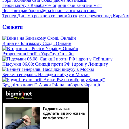
Зоря посилила свій склад двома новачками
Герой матчу з Карабахом оцінив свій забитий м'яч
Челсі виграв боротьбу за іспанського захисника
Тренер Динамо розкрив головний секрет перемоги над Караба
Сюжети
Війна на Близькому Сході. Онлайн
Вторгнення Росії в Україну. Онлайн
Підсумки 06.08: Санкції проти РФ і дрон у Лейпцигу
Бенкет генералів. Наслідки вибуху в Москві
Брудні технології. Атаки РФ на вибори у Франції