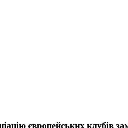
ціацію європейських клубів за