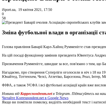
iSport.ua, 19 квітня 2021, 17:50
0
58
Зміна футбольної влади в організації ст
Голова правління Баварії Карл-Хайнц Румменігге став президе
На цій посаді функціонер замінив президента Ювентуса Андреа
Призначення Румменігге, швидше за все, пов'язано з тим, що Ба
Нагадаємо, про створення Суперліги оголосили в ніч з 18 на 19
Юнайтед, Тоттенхем, Челсі, Атлетіко, Барселона, Реал, Інтер, М
ФІФА, а також УЄФА і всі футбольні асоціації країн вже висл
Новини від
Корреспондент.net
в Telegram. Підписуйтесь на на
Читайте Korrespondent.net в Google News
Якщо ви помітили помилку, виділіть необхідний текст і натисніт