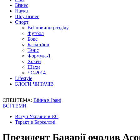
Бізнес
Наука
Шоу-бізнес
Спорт
Всі новини розділу
Футбол
Бокс
Баскетбол
Теніс
Формула-1
Хокей
Шахи
ЧС-2014
Lifestyle
БЛОГИ ЧИТАЧІВ
СПЕЦТЕМА:
Війна в Ірані
ВСІ ТЕМИ
Вступ України в ЄС
Теракт в Барселоні
Президент Баварії очолив Асо