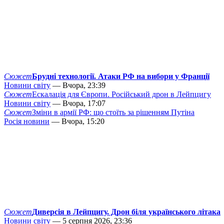
Сюжет
Брудні технології. Атаки РФ на вибори у Франції
Новини світу
— Вчора, 23:39
Сюжет
Ескалація для Європи. Російський дрон в Лейпцигу
Новини світу
— Вчора, 17:07
Сюжет
Зміни в армії РФ: що стоїть за рішенням Путіна
Росія новини
— Вчора, 15:20
Сюжет
Диверсія в Лейпцигу. Дрон біля українського літака
Новини світу
— 5 серпня 2026, 23:36