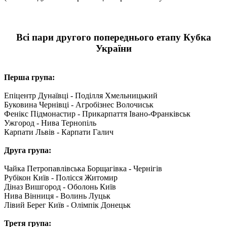
Всі пари другого попереднього етапу Кубка
України
Перша група:
Епіцентр Дунаївці - Поділля Хмельницький
Буковина Чернівці - Агробізнес Волочиськ
Фенікс Підмонастир - Прикарпаття Івано-Франківськ
Ужгород - Нива Тернопіль
Карпати Львів - Карпати Галич
Друга група:
Чайка Петропавлівська Борщагівка - Чернігів
Рубікон Київ - Полісся Житомир
Діназ Вишгород - Оболонь Київ
Нива Вінниця - Волинь Луцьк
Лівий Берег Київ - Олімпік Донецьк
Третя група: