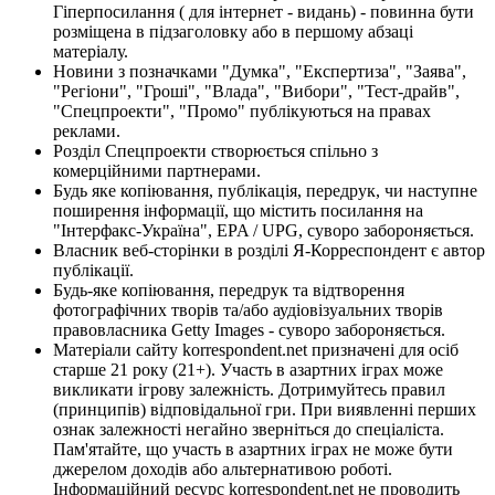
Гіперпосилання ( для інтернет - видань) - повинна бути
розміщена в підзаголовку або в першому абзаці
матеріалу.
Новини з позначками "Думка", "Експертиза", "Заява",
"Регіони", "Гроші", "Влада", "Вибори", "Тест-драйв",
"Спецпроекти", "Промо" публікуються на правах
реклами.
Розділ Спецпроекти створюється спільно з
комерційними партнерами.
Будь яке копіювання, публікація, передрук, чи наступне
поширення інформації, що містить посилання на
"Інтерфакс-Україна", EPA / UPG, суворо забороняється.
Власник веб-сторінки в розділі Я-Корреспондент є автор
публікації.
Будь-яке копіювання, передрук та відтворення
фотографічних творів та/або аудіовізуальних творів
правовласника Getty Images - суворо забороняється.
Матеріали сайту korrespondent.net призначені для осіб
старше 21 року (21+). Участь в азартних іграх може
викликати ігрову залежність. Дотримуйтесь правил
(принципів) відповідальної гри. При виявленні перших
ознак залежності негайно зверніться до спеціаліста.
Пам'ятайте, що участь в азартних іграх не може бути
джерелом доходів або альтернативою роботі.
Інформаційний ресурс korrespondent.net не проводить