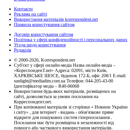
Контакти
Реклама на сайті
Використання матеріалів korrespondent.net
Правила користування сайтом
Договір користування сайтом
Політика у сфері конфіденційності і персональних даних
Угода щодо користування
Редакція
© 2000-2026, Korrespondent.net
Суб'єкт у сфері онлайн-медіа Назва онлайн-медіа –
«КореспонденТ.net» Адреса: 02091, місто Київ,
ХАРКІВСЬКЕ ШОСЕ, будинок 172-Б, офіс 208/1 E-mail:
sunlight@mediadim.com.ua
Телефон: 044-205-43-00
Ідентифікатор медіа – R40-06068
Використання будь-яких матеріалів, розміщених на
сайті, дозволяється за умови посилання на
Корреспондент.net.
При копіюванні матеріалів зі сторінки « Новини України
і світу» , для інтернет - видань - обов'язкове пряме
відкрите для пошукових систем гіперпосилання .
Посилання має бути розміщена в незалежності від
повного або часткового використання матеріалів.