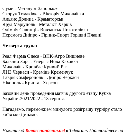
Суми - Металург Запоріжжя
Скорук Томаківка - Вікторія Миколаївка
Альянс Долина - Краматорськ
Яруд Маріуполь - Металіст Харків
Олімпія Савинці - Вовчанськ Покотилівка
Перемога Дніпро - Гірник-Спорт Горішні Плавні
Четверта група:
Реал Фарма Одеса - ВПК-Агро Вишневе
Балкани Зоря - Енергія Нова Каховка
Миколаїв - Кривбас Кривий Ріг
ЛНЗ Черкаси - Кремінь Кременчук
Таврія Сімферополь - Дніпро Черкаси
Нікополь - Кристал Херсон
Базовий день проведення матчів другого етапу Кубка
України-2021/2022 - 18 серпня.
Нагадаємо, переможцем минулого розіграшу турніру стало
київське Динамо.
Новини від
Корреспондент.net
в Telegram. Підписуйтесь на