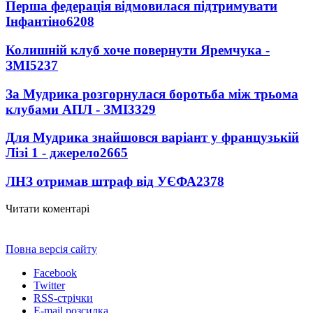
Перша федерація відмовилася підтримувати
Інфантіно
6208
Колишній клуб хоче повернути Яремчука -
ЗМІ
5237
За Мудрика розгорнулася боротьба між трьома
клубами АПЛ - ЗМІ
3329
Для Мудрика знайшовся варіант у французькій
Лізі 1 - джерело
2665
ЛНЗ отримав штраф від УЄФА
2378
Читати коментарі
Повна версія сайту
Facebook
Twitter
RSS-стрічки
E-mail розсилка