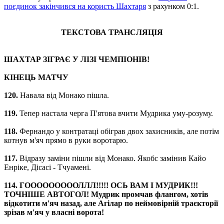
поєдинок закінчився на користь Шахтаря
з рахунком 0:1.
ТЕКСТОВА ТРАНСЛЯЦІЯ
ШАХТАР ЗІГРАЄ У ЛІЗІ ЧЕМПІОНІВ!
КІНЕЦЬ МАТЧУ
120.
Навала від Монако пішла.
119.
Тепер настала черга П'ятова вчити Мудрика уму-розуму.
118.
Фернандо у контратаці обіграв двох захисників, але потім
котнув м'яч прямо в руки воротарю.
117.
Відразу заміни пішли від Монако. Якобс замінив Кайо
Енріке, Дісасі - Тчуамені.
114. ГОООООООООЛЛЛ!!!!! ОСЬ ВАМ І МУДРИК!!!
ТОЧНІШЕ АВТОГОЛ! Мудрик промчав флангом, хотів
відкотити м'яч назад, але Агілар по неймовірній траєкторії
зрізав м'яч у власні ворота!