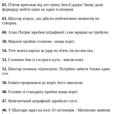
65.
П'ятов врятував від хет-трику Бен-Єддера! Знову дали
форварду вийти один на один із кіпером.
63.
Шахтар атакує, але дійсно небезпечних моментів не
створює.
60.
Алан Патрік заробив штрафний і сам зарядив на трибуни.
58.
Марлон пробив головою - вище воріт.
54.
Тете жовта картка за удар по м'ячу після свистка.
53.
Соломон бив із гострого кута - зовсім повз.
52.
Шахтар починає підтискати. Потрібно забити тільки один
гол.
50.
Ісмаїлі проривався до воріт, його завалили.
48.
Головін зі стандарту пробив вище воріт.
47.
Небезпечний штрафний заробили гості.
46.
У Шахтаря зараз на полі 10 легіонерів - Матвієнко замінив