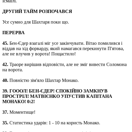
Ісмаїлі.
ДРУГИЙ ТАЙМ РОЗПОЧАВСЯ
Усе сумно для Шахтаря поки що.
ПЕРЕРВА
45.
Бен-Єдер взагалі міг усе закінчувати. Вітао помилився і
віддав на хід форварду, який намагався перекинути П'ятова,
але не влучив у ворота! Пощастило!
42.
Траоре вирішив відповісти, але не зміг вивести Соломона
на ворота.
40.
Повністю зім'яло Шахтар Монако.
39. ГОООЛ! БЕН-ЄДЕР! СПОКІЙНО ЗАМКНУВ
ПРОСТРІЛ! МАТВІЄНКО УПУСТИВ КАПІТАНА
МОНАКО! 0:2!
37.
Моментище!
35.
Статистика ударів: 1 - 10 на користь Монако.