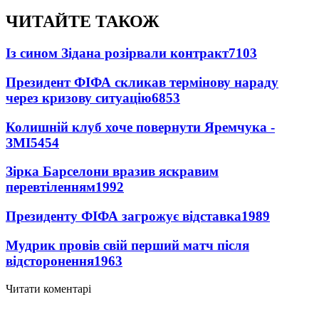
ЧИТАЙТЕ ТАКОЖ
Із сином Зідана розірвали контракт
7103
Президент ФІФА скликав термінову нараду
через кризову ситуацію
6853
Колишній клуб хоче повернути Яремчука -
ЗМІ
5454
Зірка Барселони вразив яскравим
перевтіленням
1992
Президенту ФІФА загрожує відставка
1989
Мудрик провів свій перший матч після
відсторонення
1963
Читати коментарі