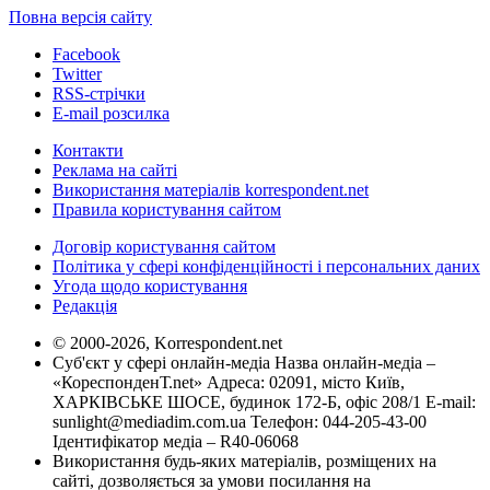
Повна версія сайту
Facebook
Twitter
RSS-стрічки
E-mail розсилка
Контакти
Реклама на сайті
Використання матеріалів korrespondent.net
Правила користування сайтом
Договір користування сайтом
Політика у сфері конфіденційності і персональних даних
Угода щодо користування
Редакція
© 2000-2026, Korrespondent.net
Суб'єкт у сфері онлайн-медіа Назва онлайн-медіа –
«КореспонденТ.net» Адреса: 02091, місто Київ,
ХАРКІВСЬКЕ ШОСЕ, будинок 172-Б, офіс 208/1 E-mail:
sunlight@mediadim.com.ua
Телефон: 044-205-43-00
Ідентифікатор медіа – R40-06068
Використання будь-яких матеріалів, розміщених на
сайті, дозволяється за умови посилання на