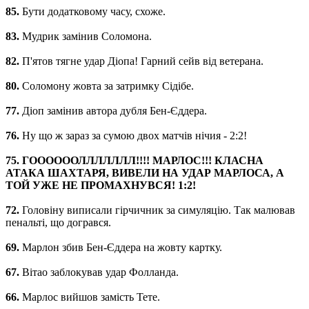
85.
Бути додатковому часу, схоже.
83.
Мудрик замінив Соломона.
82.
П'ятов тягне удар Діопа! Гарний сейв від ветерана.
80.
Соломону жовта за затримку Сідібе.
77.
Діоп замінив автора дубля Бен-Єддера.
76.
Ну що ж зараз за сумою двох матчів нічия - 2:2!
75. ГООООООЛЛЛЛЛЛЛ!!!! МАРЛОС!!! КЛАСНА
АТАКА ШАХТАРЯ, ВИВЕЛИ НА УДАР МАРЛОСА, А
ТОЙ УЖЕ НЕ ПРОМАХНУВСЯ! 1:2!
72.
Головіну виписали гірчичник за симуляцію. Так малював
пенальті, що догрався.
69.
Марлон збив Бен-Єддера на жовту картку.
67.
Вітао заблокував удар Фолланда.
66.
Марлос вийшов замість Тете.