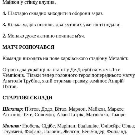
Майкон у стінку влупив.
4.
Шахтарю складно виходити з оборони зараз.
3.
Кілька ударів поспіль, два кутових уже гості подали.
2.
Монако дуже активно починає м'яч.
МАТЧ РОЗПОЧАВСЯ
Команди виходять на поле харківського стадіону Металіст.
Строго два українці на старті у Де Дзербі на матчі Ліги
Чемпіонів. Тільки тепер головного героя попереднього матчу
Анатолія Трубіна, який отримав травму, замінює Андрій
П'ятов.
СТАРТОВІ СКЛАДИ
Шахтар:
П'ятов, Додо, Вітао, Марлон, Майкон, Маркос
Антоніо, Тете, Соломон, Алан Патрік, Матвієнко, Траоре.
Монако:
Нюбель, Сідібе, Маріпан, Бадіашіле, Олівейра Сілва,
Тчуамені, Фофана, Головін, Желсон, Бен-Єддер, Фолланд.