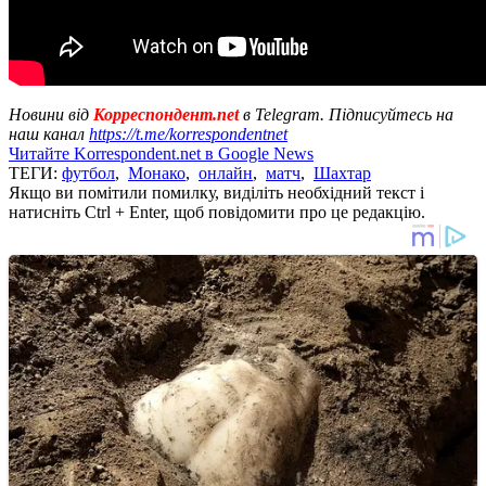
Новини від
Корреспондент.net
в Telegram. Підписуйтесь на
наш канал
https://t.me/korrespondentnet
Читайте Korrespondent.net в Google News
ТЕГИ:
футбол
,
Монако
,
онлайн
,
матч
,
Шахтар
Якщо ви помітили помилку, виділіть необхідний текст і
натисніть Ctrl + Enter, щоб повідомити про це редакцію.