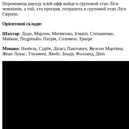
Переможець раунду плей-офф вийде в груповий етап Ліги
чемпіонів, а той, хто програв, потрапить в груповий етап Ліги
Європи.
Орієнтовні склади:
Шахтар
: Додо, Марлон, Матвієнко, Ісмаїлі, Степаненко,
Майкон, Педріньйо, Патрік, Соломон, Траоре
Монако
: Нюбель, Сідібе, Дісасі, Павлович, Желсон Мартінш,
Жеан Лукас, Тчуамені, Якобс, Боаду, Фолланд, Діоп