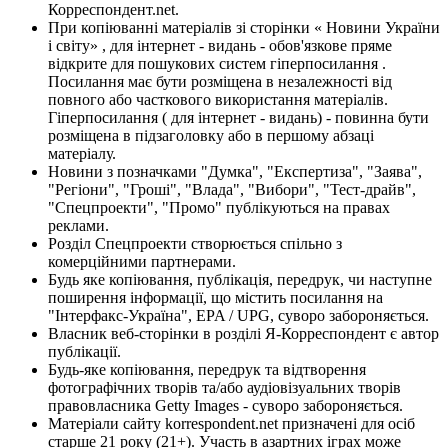
Корреспондент.net.
При копіюванні матеріалів зі сторінки « Новини України
і світу» , для інтернет - видань - обов'язкове пряме
відкрите для пошукових систем гіперпосилання .
Посилання має бути розміщена в незалежності від
повного або часткового використання матеріалів.
Гіперпосилання ( для інтернет - видань) - повинна бути
розміщена в підзаголовку або в першому абзаці
матеріалу.
Новини з позначками "Думка", "Експертиза", "Заява",
"Регіони", "Гроші", "Влада", "Вибори", "Тест-драйв",
"Спецпроекти", "Промо" публікуються на правах
реклами.
Розділ Спецпроекти створюється спільно з
комерційними партнерами.
Будь яке копіювання, публікація, передрук, чи наступне
поширення інформації, що містить посилання на
"Інтерфакс-Україна", EPA / UPG, суворо забороняється.
Власник веб-сторінки в розділі Я-Корреспондент є автор
публікації.
Будь-яке копіювання, передрук та відтворення
фотографічних творів та/або аудіовізуальних творів
правовласника Getty Images - суворо забороняється.
Матеріали сайту korrespondent.net призначені для осіб
старше 21 року (21+). Участь в азартних іграх може