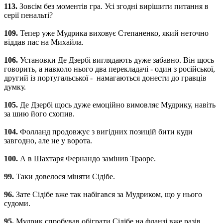
113.
Зовсім без моментів гра. Усі згодні вирішити питання в
серії пенальті?
109.
Тепер уже Мудрика виховує Степаненко, який неточно
віддав пас на Михайла.
106.
Установки Де Дзербі виглядають дуже забавно. Він щось
говорить, а навколо нього два перекладачі - один з російської,
другий із португальської - намагаються донести до гравців
думку.
105.
Де Дзербі щось дуже емоційно вимовляє Мудрику, навіть
за шию його схопив.
104.
Фолланд продовжує з вигідних позицій бити куди
завгодно, але не у ворота.
100.
А в Шахтаря Фернандо замінив Траоре.
99.
Таки довелося міняти Сідібе.
96.
Зате Сідібе вже так набігався за Мудриком, що у нього
судоми.
95.
Мудрик спробував обіграти Сідібе на фланзі вже разів