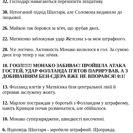
32.
Господарі намагаються перехопити ініціативу.
30.
Непоганий підхід Шахтаря, але Соломона видавили до
лицьової.
26.
Майкон так боровся за м'яч, що зрубав двох.
22.
Матвієнко заблокував удар Желсона з-за меж штрафного.
20.
Усе логічно. Активність Монако вилилося в гол. За сумою
двох ігор тепер у нас нічия.
18. ГООЛ!!!!!! МОНАКО ЗАБИВАЄ! ПРОЙШЛА АТАКА
ГОСТЕЙ, УДАР ФОЛЛАНДА П'ЯТОВ ПАРИРУВАВ, А З
ДОБИВАННЯМ БЕН-ЄДЕРА ВЖЕ НЕ ВПОРАВСЯ! 0:1!
13.
Фолланд влетів у Матвієнка біля центральної лінії й
отримав заслужену жовту.
12.
Марлон постраждав у боротьбі з Фолландом у штрафному,
навіть Кривцов почав розминатися, але обійшлося.
10.
Монако суперзаряджене, швидкості височенні.
6.
Відповідь Шахтаря - заробили штрафний. Щоправда,