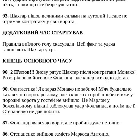
п'ять, і поки що все безрезультатно.
93.
Шахтар пішов великими силами на кутовий і ледве не
отримав контратаку у свої ворота.
ДОДАТКОВИЙ ЧАС СТАРТУВАВ
Правила виїзного голу скасували. Цей факт та удача
залишають Шахтар у грі.
КІНЕЦЬ ОСНОВНОГО ЧАСУ
90+2 П'ятов!!!
Знову рятує Шахтар після контратаки Монако!
Розстрілював його вже Фолланд, але кіпер все одно дістав.
90.
Фантастика! Як зараз Монако не забило! М'яч буквально
катався по воротарському, але з кількох спроб пробити вже у
порожні ворота у гостей не вийшло. Це Марлон у
божевільному підкаті заблокував удар Фолланда, а потім ще й
Степаненко не дав добити.
87.
Фолланд рвався до воріт, але пробив дуже неточно.
86.
Степаненко вийшов замість Маркоса Антоніо.