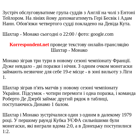
Зустріч обслуговуватиме група суддів з Англії на чолі з Ентоні
Тейлором. На лініях йому допомагатимуть Гері Бесвік і Адам
Нанн. Обов'язки четвертого судді покладено на Девіда Кута.
Шахтар - Монако сьогодні о 22:00 / фото: google.com
Korrespondent.net
проведе текстову онлайн-трансляцію
Шахтар - Монако
Монако зіграв три тури в новому сезоні чемпіонату Франції.
Дуже невдало - дві поразки і нічия. З одним очком монегаски
займають незвичне для себе 19-е місце - в зоні вильоту з Ліги
1.
Шахтар зіграв п'ять матчів у новому сезоні чемпіонату
України. Підсумок - чотири перемоги і одна поразка, і команда
Роберто Де Дзербі займає другий рядок в таблиці,
поступаючись Динамо 1 балом.
Шахтар і Монако зустрічалися один з одним в далекому 1979
році. У першому раунді Кубка УЄФА сильнішими були
монегаски, які виграли вдома 2:0, а в Донецьку поступилися
1:2.