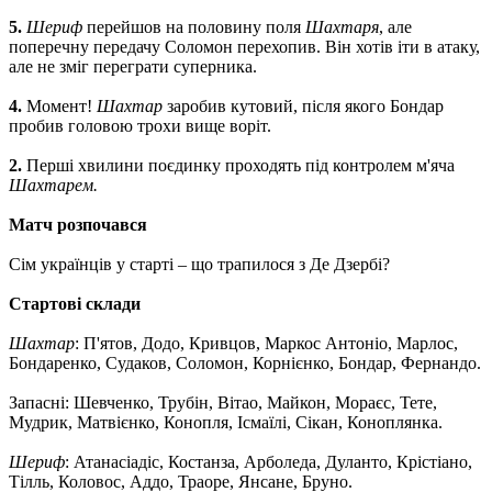
5.
Шериф
перейшов на половину поля
Шахтаря
, але
поперечну передачу Соломон перехопив. Він хотів іти в атаку,
але не зміг переграти суперника.
4.
Момент!
Шахтар
заробив кутовий, після якого Бондар
пробив головою трохи вище воріт.
2.
Перші хвилини поєдинку проходять під контролем м'яча
Шахтарем.
Матч розпочався
Сім українців у старті – що трапилося з Де Дзербі?
Стартові склади
Шахтар
: П'ятов, Додо, Кривцов, Маркос Антоніо, Марлос,
Бондаренко, Судаков, Соломон, Корнієнко, Бондар, Фернандо.
Запасні: Шевченко, Трубін, Вітао, Майкон, Мораєс, Тете,
Мудрик, Матвієнко, Конопля, Ісмаїлі, Сікан, Коноплянка.
Шериф
: Атанасіадіс, Костанза, Арболеда, Дуланто, Крістіано,
Тілль, Коловос, Аддо, Траоре, Янсане, Бруно.