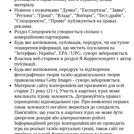
матеріалу.
Новини з позначками "Думка", "Експертиза", "Заява",
"Регіони", "Гроші", "Влада", "Вибори", "Тест-драйв",
"Спецпроекти", "Промо" публікуються на правах
реклами.
Розділ Спецпроекти створюється спільно з
комерційними партнерами.
Будь яке копіювання, публікація, передрук, чи наступне
поширення інформації, що містить посилання на
"Інтерфакс-Україна", EPA / UPG, суворо забороняється.
Власник веб-сторінки в розділі Я-Корреспондент є автор
публікації.
Будь-яке копіювання, передрук та відтворення
фотографічних творів та/або аудіовізуальних творів
правовласника Getty Images - суворо забороняється.
Матеріали сайту korrespondent.net призначені для осіб
старше 21 року (21+). Участь в азартних іграх може
викликати ігрову залежність. Дотримуйтесь правил
(принципів) відповідальної гри. При виявленні перших
ознак залежності негайно зверніться до спеціаліста.
Пам'ятайте, що участь в азартних іграх не може бути
джерелом доходів або альтернативою роботі.
Інформаційний ресурс korrespondent.net не проводить
ігри на реальні та/або віртуальні гроші, також сайт не
приймає ні в якій формі оплату ставок та інших