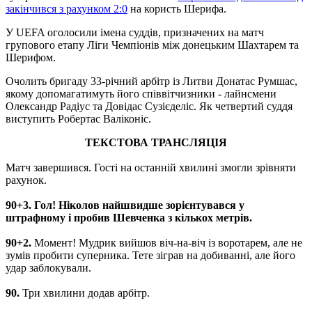
закінчився з рахунком 2:0
на користь Шерифа.
У UEFA оголосили імена суддів, призначених на матч
групового етапу Ліги Чемпіонів між донецьким Шахтарем та
Шерифом.
Очолить бригаду 33-річний арбітр із Литви Донатас Румшас,
якому допомагатимуть його співвітчизники - лайнсмени
Олександр Радіус та Довідас Сузієделіс. Як четвертий суддя
виступить Робертас Валіконіс.
ТЕКСТОВА ТРАНСЛЯЦІЯ
Матч завершився. Гості на останній хвилині змогли зрівняти
рахунок.
90+3. Гол! Ніколов найшвидше зорієнтувався у
штрафному і пробив Шевченка з кількох метрів.
90+2.
Момент! Мудрик вийшов віч-на-віч із воротарем, але не
зумів пробити суперника. Тете зіграв на добиванні, але його
удар заблокували.
90.
Три хвилини додав арбітр.