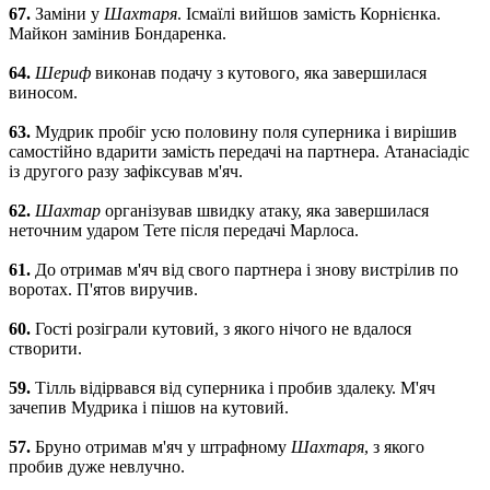
67.
Заміни у
Шахтаря
. Ісмаїлі вийшов замість Корнієнка.
Майкон замінив Бондаренка.
64.
Шериф
виконав подачу з кутового, яка завершилася
виносом.
63.
Мудрик пробіг усю половину поля суперника і вирішив
самостійно вдарити замість передачі на партнера. Атанасіадіс
із другого разу зафіксував м'яч.
62.
Шахтар
організував швидку атаку, яка завершилася
неточним ударом Тете після передачі Марлоса.
61.
До отримав м'яч від свого партнера і знову вистрілив по
воротах. П'ятов виручив.
60.
Гості розіграли кутовий, з якого нічого не вдалося
створити.
59.
Тілль відірвався від суперника і пробив здалеку. М'яч
зачепив Мудрика і пішов на кутовий.
57.
Бруно отримав м'яч у штрафному
Шахтаря
, з якого
пробив дуже невлучно.