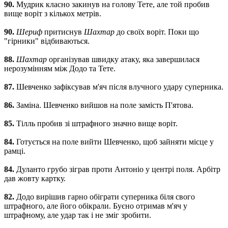
90.
Мудрик класно закинув на голову Тете, але той пробив
вище воріт з кількох метрів.
90.
Шериф
притиснув
Шахтар
до своїх воріт. Поки що
"гірники" відбиваються.
88.
Шахтар
організував швидку атаку, яка завершилася
нерозумінням між Додо та Тете.
87.
Шевченко зафіксував м'яч після влучного удару суперника.
86.
Заміна. Шевченко вийшов на поле замість П'ятова.
85.
Тілль пробив зі штрафного значно вище воріт.
84.
Готується на поле вийти Шевченко, щоб зайняти місце у
рамці.
84.
Дуланто грубо зіграв проти Антоніо у центрі поля. Арбітр
дав жовту картку.
82.
Додо вирішив гарно обіграти суперника біля свого
штрафного, але його обікрали. Буєно отримав м'яч у
штрафному, але удар так і не зміг зробити.