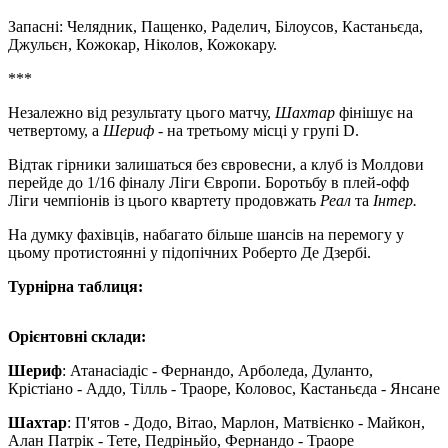
Запасні: Челядник, Пащенко, Раделич, Білоусов, Кастаньєда,
Джульєн, Кожокар, Ніколов, Кожокару.
***
Незалежно від результату цього матчу,
Шахтар
фінішує на
четвертому, а
Шериф
- на третьому місці у групі D.
Відтак гірники залишаться без євровесни, а клуб із Молдови
перейде до 1/16 фіналу Ліги Європи. Боротьбу в плей-офф
Ліги чемпіонів із цього квартету продовжать
Реал
та
Інтер.
На думку фахівців, набагато більше шансів на перемогу у
цьому протистоянні у підопічних Роберто Де Дзербі.
Турнірна таблиця:
Орієнтовні склади:
Шериф
: Атанасіадіс - Фернандо, Арболеда, Дуланто,
Крістіано - Аддо, Тілль - Траоре, Коловос, Кастаньєда - Янсане
Шахтар
: П'ятов - Додо, Вітао, Марлон, Матвієнко - Майкон,
Алан Патрік - Тете, Педріньйо, Фернандо - Траоре