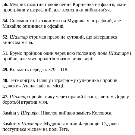
56.
Мудрик помітив підключення Корнієнка на фланзі, який
прострілив у штрафний, але захисники вибили м'яч.
54.
Соломон хотів закинути на Мудрика у штрафний, але
Михайло опинився в офсайді.
52.
Шахтар
отримав право на кутовий, що завершився
виносом м'яча.
51.
Бруно пройшов один через всю половину поля
Шахтаря
і
пробив, але м'яч пролетів значно вище воріт.
49.
Кількість передач: 379 – 118.
48.
Тете обіграв Тілля у штрафному суперника і пробив
здалеку - Атанасіадіс на місці.
47.
Шахтар
провів атаку через правий фланг, але там Додо у
боротьбі втратив м'яч.
Заміна у
Шерифа
. Ніколов вийшов замість Коловоса.
Заміни у
Шахтаря
. Мудрик замінив Фернандо. Судаков
поступився місцем на полі Тете.