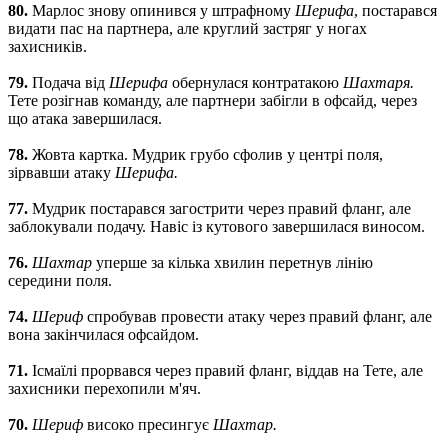
80.
Марлос знову опинився у штрафному
Шерифа
, постарався
видати пас на партнера, але круглий застряг у ногах
захисників.
79.
Подача від
Шерифа
обернулася контратакою
Шахтаря.
Тете розігнав команду, але партнери забігли в офсайд, через
що атака завершилася.
78.
Жовта картка. Мудрик грубо сфолив у центрі поля,
зірвавши атаку
Шерифа.
77.
Мудрик постарався загострити через правий фланг, але
заблокували подачу. Навіс із кутового завершилася виносом.
76.
Шахтар
уперше за кілька хвилин перетнув лінію
середини поля.
74.
Шериф
спробував провести атаку через правий фланг, але
вона закінчилася офсайдом.
71.
Ісмаїлі прорвався через правий фланг, віддав на Тете, але
захисники перехопили м'яч.
70.
Шериф
високо пресингує
Шахтар.