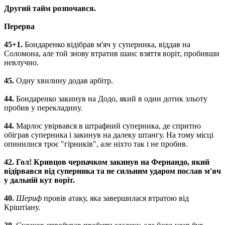
Другий тайм розпочався.
Перерва
45+1.
Бондаренко відібрав м'яч у суперника, віддав на
Соломона, але той знову втратив шанс взяття воріт, пробивши
невлучно.
45.
Одну хвилину додав арбітр.
44.
Бондаренко закинув на Додо, який в один дотик зльоту
пробив у перекладину.
44.
Марлос увірвався в штрафний суперника, де спритно
обіграв суперника і закинув на далеку штангу. На тому місці
опинилися троє "гірників", але ніхто так і не пробив.
42. Гол! Кривцов черпачком закинув на Фернандо, який
відірвався від суперника та не сильним ударом послав м'яч
у дальній кут воріт.
40.
Шериф
провів атаку, яка завершилася втратою від
Кріштіану.