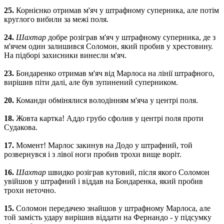
25.
Корнієнко отримав м'яч у штрафному суперника, але потім
круглого вибили за межі поля.
24.
Шахтар
добре розіграв м'яч у штрафному суперника, де з
м'ячем один залишився Соломон, який пробив у хрестовину.
На підборі захисники винесли м'яч.
23.
Бондаренко отримав м'яч від Марлоса на лінії штрафного,
вирішив піти далі, але був зупинений суперником.
20.
Команди обмінялися володінням м'яча у центрі поля.
18.
Жовта картка! Аддо грубо сфолив у центрі поля проти
Судакова.
17.
Момент!
Марлос закинув на Додо у штрафний, той
розвернувся і з лівої ноги пробив трохи вище воріт.
16.
Шахтар
швидко розіграв кутовий, після якого Соломон
увійшов у штрафний і віддав на Бондаренка, який пробив
трохи неточно.
15.
Соломон передачею знайшов у штрафному Марлоса, але
той замість удару вирішив віддати на Фернандо - у підсумку