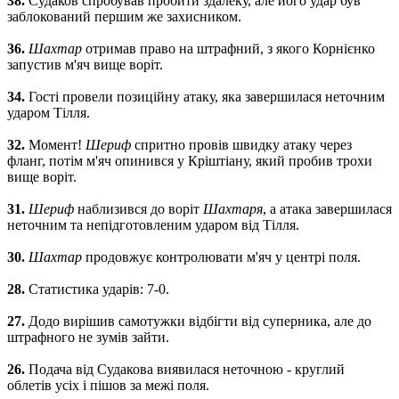
38.
Судаков спробував пробити здалеку, але його удар був
заблокований першим же захисником.
36.
Шахтар
отримав право на штрафний, з якого Корнієнко
запустив м'яч вище воріт.
34.
Гості провели позиційну атаку, яка завершилася неточним
ударом Тілля.
32.
Момент!
Шериф
спритно провів швидку атаку через
фланг, потім м'яч опинився у Кріштіану, який пробив трохи
вище воріт.
31.
Шериф
наблизився до воріт
Шахтаря
, а атака завершилася
неточним та непідготовленим ударом від Тілля.
30.
Шахтар
продовжує контролювати м'яч у центрі поля.
28.
Статистика ударів: 7-0.
27.
Додо вирішив самотужки відбігти від суперника, але до
штрафного не зумів зайти.
26.
Подача від Судакова виявилася неточною - круглий
облетів усіх і пішов за межі поля.