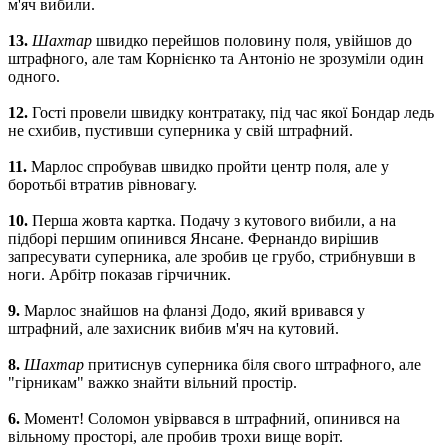
м'яч вибили.
13.
Шахтар
швидко перейшов половину поля, увійшов до
штрафного, але там Корнієнко та Антоніо не зрозуміли один
одного.
12.
Гості провели швидку контратаку, під час якої Бондар ледь
не схибив, пустивши суперника у свій штрафний.
11.
Марлос спробував швидко пройти центр поля, але у
боротьбі втратив рівновагу.
10.
Перша жовта картка. Подачу з кутового вибили, а на
підборі першим опинився Янсане. Фернандо вирішив
запресувати суперника, але зробив це грубо, стрибнувши в
ноги. Арбітр показав гірчичник.
9.
Марлос знайшов на фланзі Додо, який вривався у
штрафний, але захисник вибив м'яч на кутовий.
8.
Шахтар
притиснув суперника біля свого штрафного, але
"гірникам" важко знайти вільний простір.
6.
Момент! Соломон увірвався в штрафний, опинився на
вільному просторі, але пробив трохи вище воріт.