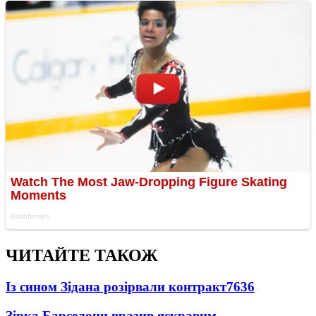
ЧИТАЙТЕ ТАКОЖ
Із сином Зідана розірвали контракт
7636
Зірка Барселони вразив яскравим