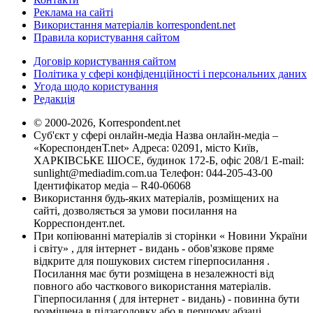
Реклама на сайті
Використання матеріалів korrespondent.net
Правила користування сайтом
Договір користування сайтом
Політика у сфері конфіденційності і персональних даних
Угода щодо користування
Редакція
© 2000-2026, Korrespondent.net
Суб'єкт у сфері онлайн-медіа Назва онлайн-медіа –
«КореспонденТ.net» Адреса: 02091, місто Київ,
ХАРКІВСЬКЕ ШОСЕ, будинок 172-Б, офіс 208/1 E-mail:
sunlight@mediadim.com.ua
Телефон: 044-205-43-00
Ідентифікатор медіа – R40-06068
Використання будь-яких матеріалів, розміщених на
сайті, дозволяється за умови посилання на
Корреспондент.net.
При копіюванні матеріалів зі сторінки « Новини України
і світу» , для інтернет - видань - обов'язкове пряме
відкрите для пошукових систем гіперпосилання .
Посилання має бути розміщена в незалежності від
повного або часткового використання матеріалів.
Гіперпосилання ( для інтернет - видань) - повинна бути
розміщена в підзаголовку або в першому абзаці