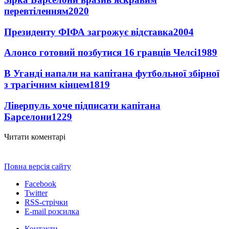
перевтіленням
2020
Президенту ФІФА загрожує відставка
2004
Алонсо готовий позбутися 16 гравців Челсі
1989
В Уганді напали на капітана футбольної збірної
з трагічним кінцем
1819
Ліверпуль хоче підписати капітана
Барселони
1229
Читати коментарі
Повна версія сайту
Facebook
Twitter
RSS-стрічки
E-mail розсилка
Контакти