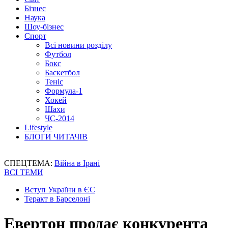
Бізнес
Наука
Шоу-бізнес
Спорт
Всі новини розділу
Футбол
Бокс
Баскетбол
Теніс
Формула-1
Хокей
Шахи
ЧС-2014
Lifestyle
БЛОГИ ЧИТАЧІВ
СПЕЦТЕМА:
Війна в Ірані
ВСІ ТЕМИ
Вступ України в ЄС
Теракт в Барселоні
Евертон продає конкурента