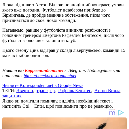
Люка підпише з Астон Віллою повноцінний контракт, умови
якого вже погодив. Футболіст незабаром прибуде до
Бірмінгема, де пройде медичне обстеження, після чого
приєднається до своєї нової команди.
Нагадаємо, раніше у футболіста виникли розбіжності з
головним тренером Евертона Рафаелем Бенітесом, після чого
футболіст зголосився залишити клуб.
Цього сезону Дінь відіграв у складі ліверпульської команди 15
матчів і забив один гол.
Новини від
Корреспондент.net
в Telegram. Підписуйтесь на
наш канал
https://t.me/korrespondentnet
Читайте Korrespondent.net в Google News
ТЕГИ:
Эвертон
,
трансфер
,
Рафаэль Бенитес
,
Астон Вилла
,
защитник
Якщо ви помітили помилку, виділіть необхідний текст і
натисніть Ctrl + Enter, щоб повідомити про це редакцію.