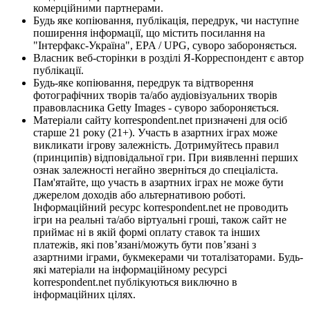
комерційними партнерами.
Будь яке копіювання, публікація, передрук, чи наступне
поширення інформації, що містить посилання на
"Інтерфакс-Україна", EPA / UPG, суворо забороняється.
Власник веб-сторінки в розділі Я-Корреспондент є автор
публікації.
Будь-яке копіювання, передрук та відтворення
фотографічних творів та/або аудіовізуальних творів
правовласника Getty Images - суворо забороняється.
Матеріали сайту korrespondent.net призначені для осіб
старше 21 року (21+). Участь в азартних іграх може
викликати ігрову залежність. Дотримуйтесь правил
(принципів) відповідальної гри. При виявленні перших
ознак залежності негайно зверніться до спеціаліста.
Пам'ятайте, що участь в азартних іграх не може бути
джерелом доходів або альтернативою роботі.
Інформаційний ресурс korrespondent.net не проводить
ігри на реальні та/або віртуальні гроші, також сайт не
приймає ні в якій формі оплату ставок та інших
платежів, які пов’язані/можуть бути пов’язані з
азартними іграми, букмекерами чи тоталізаторами. Будь-
які матеріали на інформаційному ресурсі
korrespondent.net публікуються виключно в
інформаційних цілях.