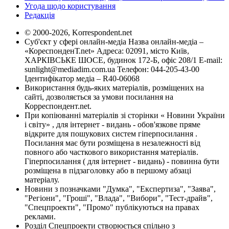
Угода щодо користування
Редакція
© 2000-2026, Korrespondent.net
Суб'єкт у сфері онлайн-медіа Назва онлайн-медіа –
«КореспонденТ.net» Адреса: 02091, місто Київ,
ХАРКІВСЬКЕ ШОСЕ, будинок 172-Б, офіс 208/1 E-mail:
sunlight@mediadim.com.ua
Телефон: 044-205-43-00
Ідентифікатор медіа – R40-06068
Використання будь-яких матеріалів, розміщених на
сайті, дозволяється за умови посилання на
Корреспондент.net.
При копіюванні матеріалів зі сторінки « Новини України
і світу» , для інтернет - видань - обов'язкове пряме
відкрите для пошукових систем гіперпосилання .
Посилання має бути розміщена в незалежності від
повного або часткового використання матеріалів.
Гіперпосилання ( для інтернет - видань) - повинна бути
розміщена в підзаголовку або в першому абзаці
матеріалу.
Новини з позначками "Думка", "Експертиза", "Заява",
"Регіони", "Гроші", "Влада", "Вибори", "Тест-драйв",
"Спецпроекти", "Промо" публікуються на правах
реклами.
Розділ Спецпроекти створюється спільно з