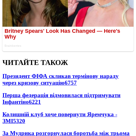
ЧИТАЙТЕ ТАКОЖ
Президент ФІФА скликав термінову нараду
через кризову ситуацію
6757
Перша федерація відмовилася підтримувати
Інфантіно
6221
Колишній клуб хоче повернути Яремчука -
ЗМІ
5320
За Мудрика розгорнулася боротьба між трьома