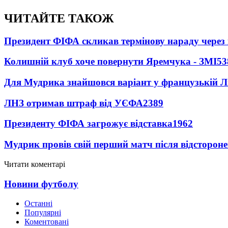
ЧИТАЙТЕ ТАКОЖ
Президент ФІФА скликав термінову нараду через 
Колишній клуб хоче повернути Яремчука - ЗМІ
53
Для Мудрика знайшовся варіант у французькій Ліз
ЛНЗ отримав штраф від УЄФА
2389
Президенту ФІФА загрожує відставка
1962
Мудрик провів свій перший матч після відсторон
Читати коментарі
Новини футболу
Останні
Популярні
Коментовані