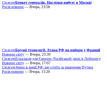
Сюжет
Бенкет генералів. Наслідки вибуху в Москві
Росія новини
— Вчора, 23:58
Сюжет
Брудні технології. Атаки РФ на вибори у Франції
Новини світу
— Вчора, 23:39
Сюжет
Ескалація для Європи. Російський дрон в Лейпцигу
Новини світу
— Вчора, 17:07
Сюжет
Зміни в армії РФ: що стоїть за рішенням Путіна
Росія новини
— Вчора, 15:20