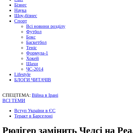
Бізнес
Наука
Шоу-бізнес
Спорт
Всі новини розділу
Футбол
Бокс
Баскетбол
Теніс
Формула-1
Хокей
Шахи
ЧС-2014
Lifestyle
БЛОГИ ЧИТАЧІВ
СПЕЦТЕМА:
Війна в Ірані
ВСІ ТЕМИ
Вступ України в ЄС
Теракт в Барселоні
Рюдігер замінить Челсі на Реа