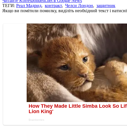
Читайте Korrespondent.net в Google News
ТЕГИ:
Реал Мадрид
,
контракт
,
Челси Лондон
,
защитник
Якщо ви помітили помилку, виділіть необхідний текст і натисніт