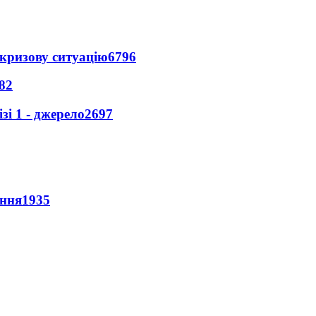
кризову ситуацію
6796
82
і 1 - джерело
2697
ення
1935