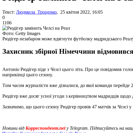
Текст:
Людмила Троценко
, 25 квітня 2022, 16:05
0
1106
Фото: Getty Images
Рюдігер незабаром може вдягнути футболку мадридського Реал
Захисник збірної Німеччини відмовився
Антоніо Рюдігер піде з
Челсі
цього літа. Про це повідомив голо
наприкінці цього сезону.
Тим часом журналісти вже дізналися, до якої команди перейде
Рюдігер вже досяг усної угоди з керівництвом мадридців щодо 
Зазначимо, що цього сезону Рюдігер провів 47 матчів за
Челсі
у
Новини від
Корреспондент.net
у Telegram. Підписуйтесь на на