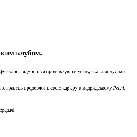
ьким клубом.
футболіст відмовився продовжувати угоду, яка закінчується
но
, гравець продовжить свою кар'єру в мадридському
Реалі
.
ередачі.