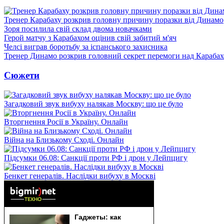
Тренер Карабаху розкрив головну причину поразки від Динамо
Зоря посилила свій склад двома новачками
Герой матчу з Карабахом оцінив свій забитий м'яч
Челсі виграв боротьбу за іспанського захисника
Тренер Динамо розкрив головний секрет перемоги над Караба
Сюжети
Загадковий звук вибуху налякав Москву: що це було
Вторгнення Росії в Україну. Онлайн
Війна на Близькому Сході. Онлайн
Підсумки 06.08: Санкції проти РФ і дрон у Лейпцигу
Бенкет генералів. Наслідки вибуху в Москві