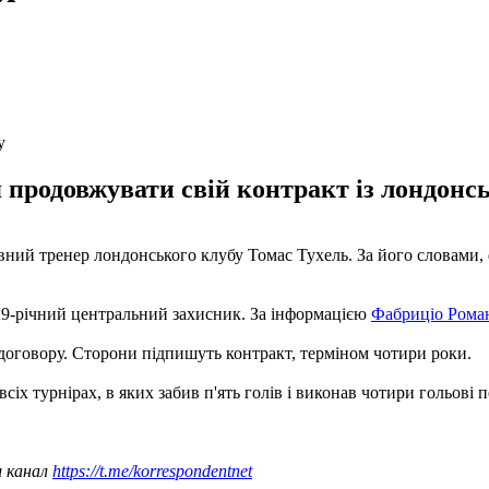
у
 продовжувати свій контракт із лондонс
вний тренер лондонського клубу Томас Тухель. За його словами, 
 29-річний центральний захисник. За інформацією
Фабриціо Рома
договору. Сторони підпишуть контракт, терміном чотири роки.
 всіх турнірах, в яких забив п'ять голів і виконав чотири гольові п
ш канал
https://t.me/korrespondentnet