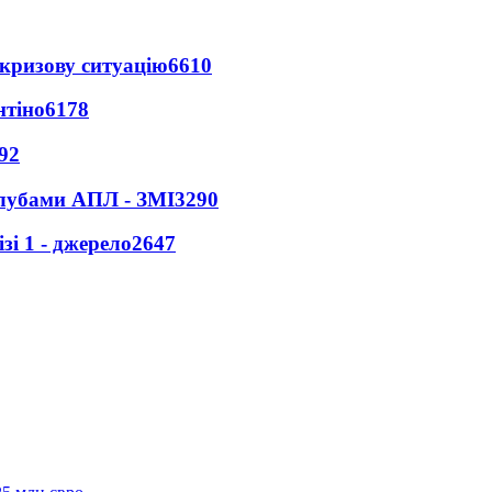
кризову ситуацію
6610
нтіно
6178
92
клубами АПЛ - ЗМІ
3290
і 1 - джерело
2647