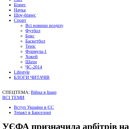
Бізнес
Наука
Шоу-бізнес
Спорт
Всі новини розділу
Футбол
Бокс
Баскетбол
Теніс
Формула-1
Хокей
Шахи
ЧС-2014
Lifestyle
БЛОГИ ЧИТАЧІВ
СПЕЦТЕМА:
Війна в Ірані
ВСІ ТЕМИ
Вступ України в ЄС
Теракт в Барселоні
УЄФА призначила арбітрів н