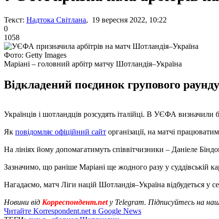
Текст:
Надтока Світлана
, 19 вересня 2022, 10:22
0
1058
Фото: Getty Images
Маріані – головний арбітр матчу Шотландія–Україна
Відкладений поєдинок групового раунду Л
Українців і шотландців розсудять італійці. В УЄФА визначили 
Як
повідомляє офіційний сайт
організації, на матчі працюватим
На лініях йому допомагатимуть співвітчизники – Даніеле Біндон
Зазначимо, що раніше Маріані ще жодного разу у суддівській ка
Нагадаємо, матч Ліги націй Шотландія–Україна відбудеться у се
Новини від
Корреспондент.net
у Telegram. Підписуйтесь на на
Читайте Korrespondent.net в Google News