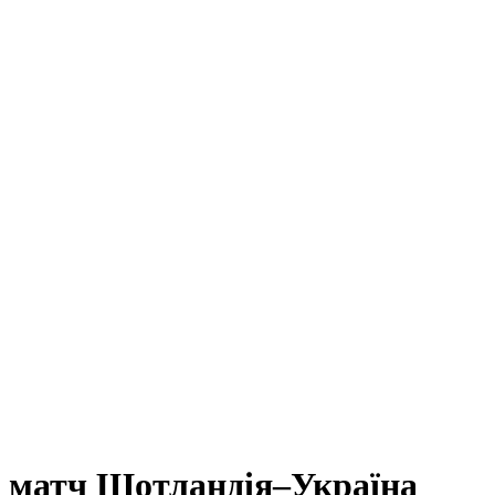
а матч Шотландія–Україна