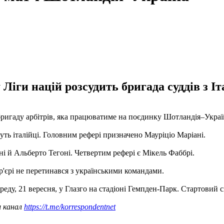
іги націй розсудить бригада суддів з Іта
бригаду арбітрів, яка працюватиме на поєдинку Шотландія–Украї
уть італійці. Головним рефері призначено Мауріціо Маріані.
і й Альберто Тегоні. Четвертим рефері є Мікель Фаббрі.
р'єрі не перетинався з українськими командами.
реду, 21 вересня, у Глазго на стадіоні Гемпден-Парк. Стартовий с
ш канал
https://t.me/korrespondentnet