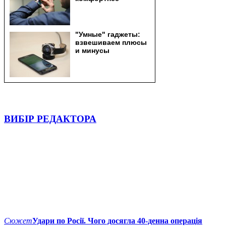
ВИБІР РЕДАКТОРА
Сюжет
Удари по Росії. Чого досягла 40-денна операція