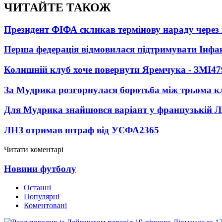
ЧИТАЙТЕ ТАКОЖ
Президент ФІФА скликав термінову нараду через 
Перша федерація відмовилася підтримувати Інфа
Колишній клуб хоче повернути Яремчука - ЗМІ
47
За Мудрика розгорнулася боротьба між трьома 
Для Мудрика знайшовся варіант у французькій Ліз
ЛНЗ отримав штраф від УЄФА
2365
Читати коментарі
Новини футболу
Останні
Популярні
Коментовані