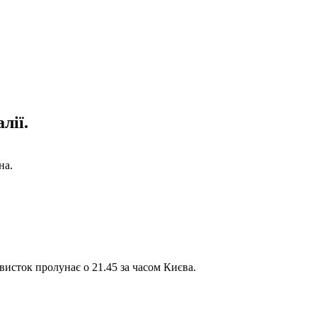
лії.
на.
висток пролунає о 21.45 за часом Києва.