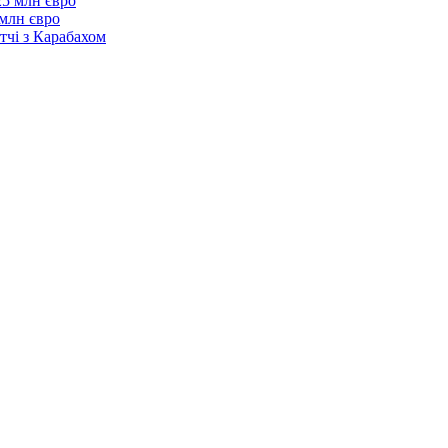
 млн євро
тчі з Карабахом