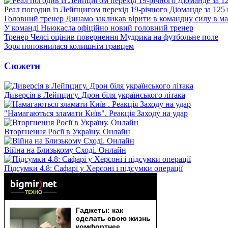
Реал погодив із Лейпцигом перехід 19-річного Діоманде за 125
Головний тренер Динамо закликав вірити в командну силу в ма
У команді Ньюкасла офіційно новий головний тренер
Тренер Челсі оцінив повернення Мудрика на футбольне поле
Зоря поповнилася колишнім гравцем
Сюжети
Диверсія в Лейпцигу. Дрон біля українського літака
"Намагаються зламати Київ". Реакція Заходу на удар
Вторгнення Росії в Україну. Онлайн
Війна на Близькому Сході. Онлайн
Підсумки 4.8: Сафарі у Херсоні і підсумки операції