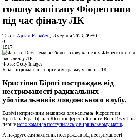
голову капітану Фіорентини
під час фіналу ЛК
Текст:
Артем Карабец
, 8 червня 2023, 09:59
0
1517
Фото: Getty Images
Бірагі отриман не спортивну травму у фіналі ЛК
Кристіано Бірагі постраждав від
нестриманості радикальних
уболівальників лондонського клубу.
Вдвічі неприємним виявився для капітана Фіорентини
Крістіана Бірагі фінал Ліги конференцій проти Вест Гему. По-
перше
його команда поступилась у вирішальному матчі
.
А по-друге сам захисник постраждав від нестриманості