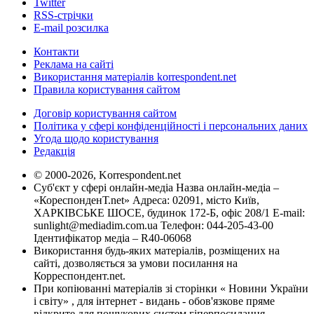
Twitter
RSS-стрічки
E-mail розсилка
Контакти
Реклама на сайті
Використання матеріалів korrespondent.net
Правила користування сайтом
Договір користування сайтом
Політика у сфері конфіденційності і персональних даних
Угода щодо користування
Редакція
© 2000-2026, Korrespondent.net
Суб'єкт у сфері онлайн-медіа Назва онлайн-медіа –
«КореспонденТ.net» Адреса: 02091, місто Київ,
ХАРКІВСЬКЕ ШОСЕ, будинок 172-Б, офіс 208/1 E-mail:
sunlight@mediadim.com.ua
Телефон: 044-205-43-00
Ідентифікатор медіа – R40-06068
Використання будь-яких матеріалів, розміщених на
сайті, дозволяється за умови посилання на
Корреспондент.net.
При копіюванні матеріалів зі сторінки « Новини України
і світу» , для інтернет - видань - обов'язкове пряме
відкрите для пошукових систем гіперпосилання .