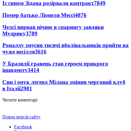
Із сином Зідана розірвали контракт
7849
Помер батько Ліонеля Мессі
4876
Челсі вирвав нічию в спарингу завдяки
Мудрику
3789
Роналду змусив тисячі вболівальників прийти на
чуже весілля
3616
У Бразилії гравець став героєм прикрого
інциденту
3414
Син і онук легенд Мілана змінив черговий клуб
в Італії
2981
Читати коментарі
Повна версія сайту
Facebook