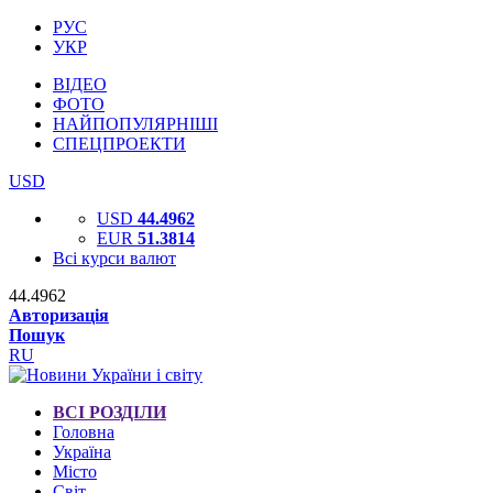
РУС
УКР
ВІДЕО
ФОТО
НАЙПОПУЛЯРНІШІ
СПЕЦПРОЕКТИ
USD
USD
44.4962
EUR
51.3814
Всі курси валют
44.4962
Авторизація
Пошук
RU
ВСІ РОЗДІЛИ
Головна
Україна
Місто
Світ