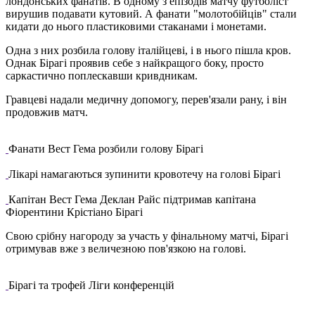
лондонських фанатів. В одному з епізодів матчу футболіст
вирушив подавати кутовий. А фанати "молотобійців" стали
кидати до нього пластиковими стаканами і монетами.
Одна з них розбила голову італійцеві, і в нього пішла кров.
Однак Бірагі проявив себе з найкращого боку, просто
саркастично поплескавши кривдникам.
Гравцеві надали медичну допомогу, перев'язали рану, і він
продовжив матч.
Фанати Вест Гема розбили голову Бірагі
Лікарі намагаються зупинити кровотечу на голові Бірагі
Капітан Вест Гема Деклан Райс підтримав капітана
Фіорентини Крістіано Бірагі
Свою срібну нагороду за участь у фінальному матчі, Бірагі
отримував вже з величезною пов'язкою на голові.
Бірагі та трофей Ліги конференцій