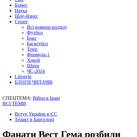
Бізнес
Наука
Шоу-бізнес
Спорт
Всі новини розділу
Футбол
Бокс
Баскетбол
Теніс
Формула-1
Хокей
Шахи
ЧС-2014
Lifestyle
БЛОГИ ЧИТАЧІВ
СПЕЦТЕМА:
Війна в Ірані
ВСІ ТЕМИ
Вступ України в ЄС
Теракт в Барселоні
Фанати Вест Гема розбили