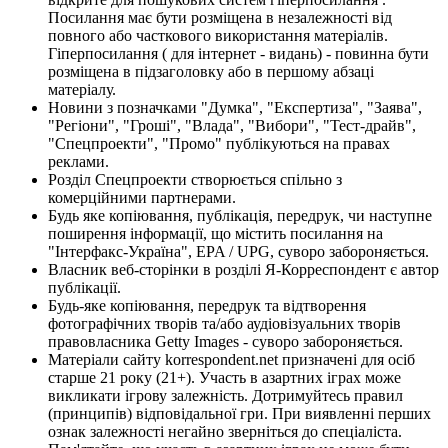
Посилання має бути розміщена в незалежності від
повного або часткового використання матеріалів.
Гіперпосилання ( для інтернет - видань) - повинна бути
розміщена в підзаголовку або в першому абзаці
матеріалу.
Новини з позначками "Думка", "Експертиза", "Заява",
"Регіони", "Гроші", "Влада", "Вибори", "Тест-драйв",
"Спецпроекти", "Промо" публікуються на правах
реклами.
Розділ Спецпроекти створюється спільно з
комерційними партнерами.
Будь яке копіювання, публікація, передрук, чи наступне
поширення інформації, що містить посилання на
"Інтерфакс-Україна", EPA / UPG, суворо забороняється.
Власник веб-сторінки в розділі Я-Корреспондент є автор
публікації.
Будь-яке копіювання, передрук та відтворення
фотографічних творів та/або аудіовізуальних творів
правовласника Getty Images - суворо забороняється.
Матеріали сайту korrespondent.net призначені для осіб
старше 21 року (21+). Участь в азартних іграх може
викликати ігрову залежність. Дотримуйтесь правил
(принципів) відповідальної гри. При виявленні перших
ознак залежності негайно зверніться до спеціаліста.