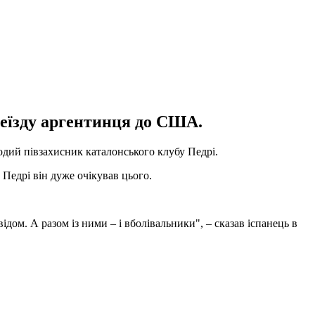
реїзду аргентинця до США.
одий півзахисник каталонського клубу Педрі.
Педрі він дуже очікував цього.
дом. А разом із ними – і вболівальники", – сказав іспанець в