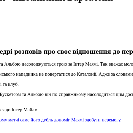
дрі розповів про своє відношення до пе
 та Альбою насолоджуються грою за Інтер Маямі. Так вважає мол
ського нападника не повертатися до Каталонії. Адже за словами 
 та клуб.
з Бускетсом та Альбою він по-справжньому насолодиться цим досві
ся до Інтер Майамі.
ому матчі саме його дубль допоміг Маямі здобути перемогу.