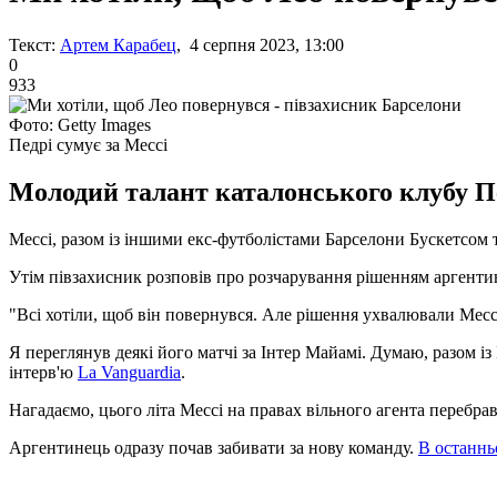
Текст:
Артем Карабец
, 4 серпня 2023, 13:00
0
933
Фото: Getty Images
Педрі сумує за Мессі
Молодий талант каталонського клубу Пе
Мессі, разом із іншими екс-футболістами Барселони Бускетсом
Утім півзахисник розповів про розчарування рішенням аргентин
"Всі хотіли, щоб він повернувся. Але рішення ухвалювали Мессі
Я переглянув деякі його матчі за Інтер Майамі. Думаю, разом і
інтерв'ю
La Vanguardia
.
Нагадаємо, цього літа Мессі на правах вільного агента перебрав
Аргентинець одразу почав забивати за нову команду.
В останнь