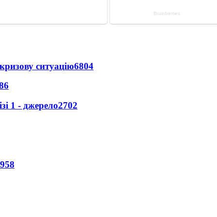
кризову ситуацію
6804
86
і 1 - джерело
2702
958