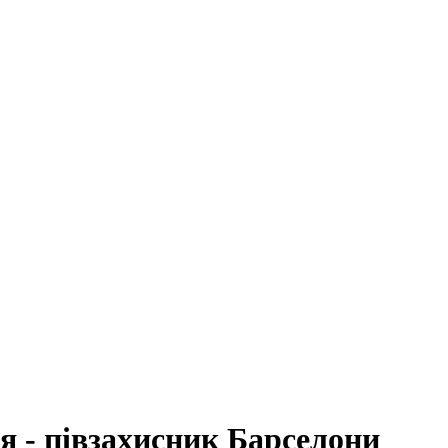
я - півзахисник Барселони