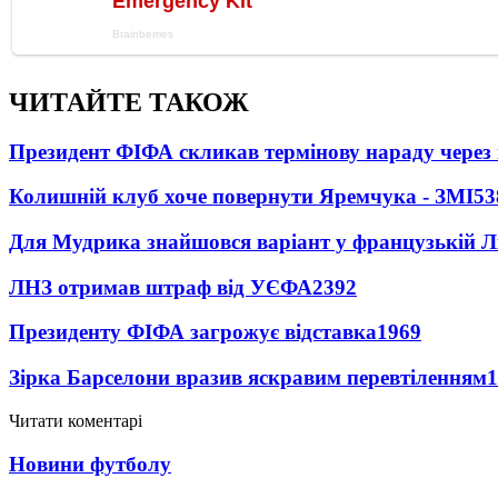
ЧИТАЙТЕ ТАКОЖ
Президент ФІФА скликав термінову нараду через 
Колишній клуб хоче повернути Яремчука - ЗМІ
53
Для Мудрика знайшовся варіант у французькій Ліз
ЛНЗ отримав штраф від УЄФА
2392
Президенту ФІФА загрожує відставка
1969
Зірка Барселони вразив яскравим перевтіленням
1
Читати коментарі
Новини футболу