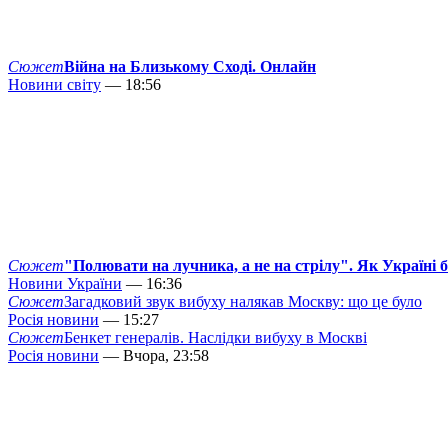
Сюжет
Війна на Близькому Сході. Онлайн
Новини світу
— 18:56
Сюжет
"Полювати на лучника, а не на стрілу". Як Україні 
Новини України
— 16:36
Сюжет
Загадковий звук вибуху налякав Москву: що це було
Росія новини
— 15:27
Сюжет
Бенкет генералів. Наслідки вибуху в Москві
Росія новини
— Вчора, 23:58