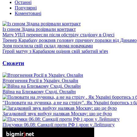
Останні
Популярні
Коментовані
Із сином Зідана розірвали контракт
Матч УПЛ перенесли після обстрілу стадіону в Одесі
Тренер Карабаху розкрив головну причину поразки від Динамо
Зоря посилила свій склад двома новачками
Герой матчу з Карабахом оцінив свій забитий м'яч
Сюжети
Вторгнення Росії в Україну. Онлайн
Війна на Близькому Сході. Онлайн
"Полювати на лучника, а не на стрілу". Як Україні боротись з 
Загадковий звук вибуху налякав Москву: що це було
Підсумки 06.08: Санкції проти РФ і дрон у Лейпцигу