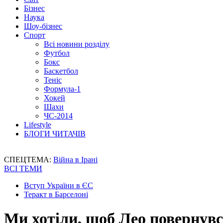
Бізнес
Наука
Шоу-бізнес
Спорт
Всі новини розділу
Футбол
Бокс
Баскетбол
Теніс
Формула-1
Хокей
Шахи
ЧС-2014
Lifestyle
БЛОГИ ЧИТАЧІВ
СПЕЦТЕМА:
Війна в Ірані
ВСІ ТЕМИ
Вступ України в ЄС
Теракт в Барселоні
Ми хотіли, щоб Лео повернувс