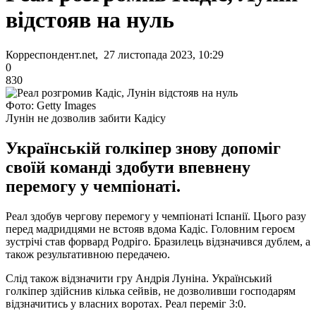
відстояв на нуль
Корреспондент.net, 27 листопада 2023, 10:29
0
830
Фото: Getty Images
Лунін не дозволив забити Кадісу
Українській голкіпер знову допоміг
своїй команді здобути впевнену
перемогу у чемпіонаті.
Реал здобув чергову перемогу у чемпіонаті Іспанії. Цього разу
перед мадридцями не встояв вдома Кадіс. Головним героєм
зустрічі став форвард Родріго. Бразилець відзначився дублем, а
також результативною передачею.
Слід також відзначити гру Андрія Луніна. Український
голкіпер здійснив кілька сейвів, не дозволивши господарям
відзначитись у власних воротах. Реал переміг 3:0.