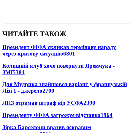
ЧИТАЙТЕ ТАКОЖ
Президент ФІФА скликав термінову нараду
через кризову ситуацію
6801
Колишній клуб хоче повернути Яремчука -
ЗМІ
5384
Для Мудрика знайшовся варіант у французькій
Лізі 1 - джерело
2700
ЛНЗ отримав штраф від УЄФА
2390
Президенту ФІФА загрожує відставка
1964
Зірка Барселони вразив яскравим