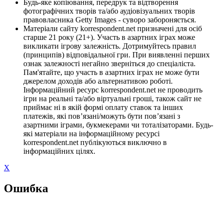
Будь-яке копіювання, передрук та відтворення
фотографічних творів та/або аудіовізуальних творів
правовласника Getty Images - суворо забороняється.
Матеріали сайту korrespondent.net призначені для осіб
старше 21 року (21+). Участь в азартних іграх може
викликати ігрову залежність. Дотримуйтесь правил
(принципів) відповідальної гри. При виявленні перших
ознак залежності негайно зверніться до спеціаліста.
Пам'ятайте, що участь в азартних іграх не може бути
джерелом доходів або альтернативою роботі.
Інформаційний ресурс korrespondent.net не проводить
ігри на реальні та/або віртуальні гроші, також сайт не
приймає ні в якій формі оплату ставок та інших
платежів, які пов’язані/можуть бути пов’язані з
азартними іграми, букмекерами чи тоталізаторами. Будь-
які матеріали на інформаційному ресурсі
korrespondent.net публікуються виключно в
інформаційних цілях.
X
Ошибка