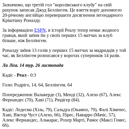
Зазначимо, що третій гол "королівського клубу" на свій
рахунок записав Джуд Беллінгем. Це взяття воріт допомогло
20-річному англійцю перевершити досягнення легендарного
Кріштіану Роналду.
За інформацією
ESPN
, в історії Реалу тепер немає жодного
гравця, який забив би у своїх перших 15 матчах за клуб
більше, ніж Беллінгем.
Роналду забив 13 голів у перших 15 матчах за мадридців у той
час, як Беллінгем розписався у воротах суперників 14 разів.
Ла Ліга. 14 тур. 26 листопада
Кадіс -
Реал
- 0:3
Голи: Родріго, 14, 64, Беллінгем, 64
Попередження: Вальверде (3), Менді (32), Алехо (67), Алекс
Фернандес (70), Хаві (71), Рюдігер (84).
Кадіс: Ледесма (Хіль, 79), Сальдуа (Окампо, 79), Фалі Хіменес,
Хаві, Віктор Чуст (Алехо, 66), Пірес, Наварро (Мачіс, 57),
Алекс Фернандес, Алькарас, Рохер Марті, Рамос (Максі Гомес,
66).