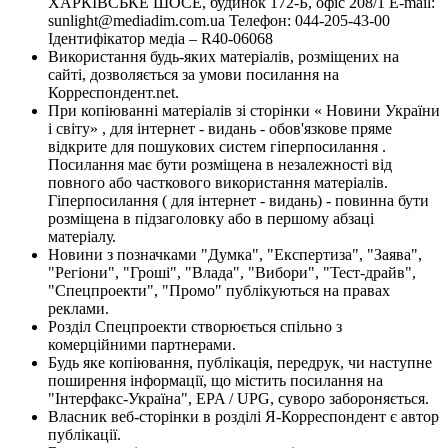
ХАРКІВСЬКЕ ШОСЕ, будинок 172-Б, офіс 208/1 E-mail:
sunlight@mediadim.com.ua
Телефон: 044-205-43-00
Ідентифікатор медіа – R40-06068
Використання будь-яких матеріалів, розміщених на
сайті, дозволяється за умови посилання на
Корреспондент.net.
При копіюванні матеріалів зі сторінки « Новини України
і світу» , для інтернет - видань - обов'язкове пряме
відкрите для пошукових систем гіперпосилання .
Посилання має бути розміщена в незалежності від
повного або часткового використання матеріалів.
Гіперпосилання ( для інтернет - видань) - повинна бути
розміщена в підзаголовку або в першому абзаці
матеріалу.
Новини з позначками "Думка", "Експертиза", "Заява",
"Регіони", "Гроші", "Влада", "Вибори", "Тест-драйв",
"Спецпроекти", "Промо" публікуються на правах
реклами.
Розділ Спецпроекти створюється спільно з
комерційними партнерами.
Будь яке копіювання, публікація, передрук, чи наступне
поширення інформації, що містить посилання на
"Інтерфакс-Україна", EPA / UPG, суворо забороняється.
Власник веб-сторінки в розділі Я-Корреспондент є автор
публікації.