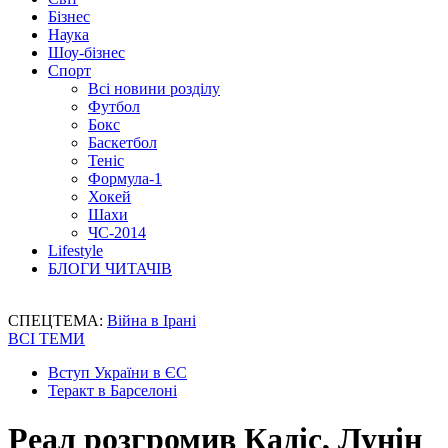
Бізнес
Наука
Шоу-бізнес
Спорт
Всі новини розділу
Футбол
Бокс
Баскетбол
Теніс
Формула-1
Хокей
Шахи
ЧС-2014
Lifestyle
БЛОГИ ЧИТАЧІВ
СПЕЦТЕМА:
Війна в Ірані
ВСІ ТЕМИ
Вступ України в ЄС
Теракт в Барселоні
Реал розгромив Кадіс, Лунін