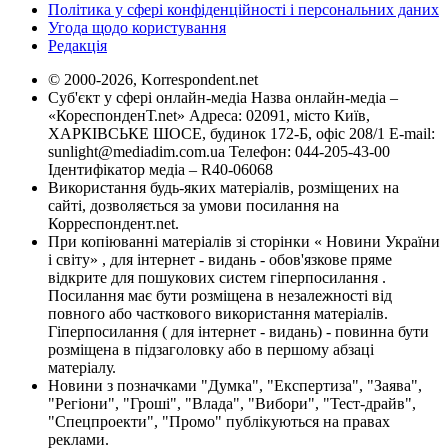
Політика у сфері конфіденційності і персональних даних
Угода щодо користування
Редакція
© 2000-2026, Korrespondent.net
Суб'єкт у сфері онлайн-медіа Назва онлайн-медіа –
«КореспонденТ.net» Адреса: 02091, місто Київ,
ХАРКІВСЬКЕ ШОСЕ, будинок 172-Б, офіс 208/1 E-mail:
sunlight@mediadim.com.ua
Телефон: 044-205-43-00
Ідентифікатор медіа – R40-06068
Використання будь-яких матеріалів, розміщених на
сайті, дозволяється за умови посилання на
Корреспондент.net.
При копіюванні матеріалів зі сторінки « Новини України
і світу» , для інтернет - видань - обов'язкове пряме
відкрите для пошукових систем гіперпосилання .
Посилання має бути розміщена в незалежності від
повного або часткового використання матеріалів.
Гіперпосилання ( для інтернет - видань) - повинна бути
розміщена в підзаголовку або в першому абзаці
матеріалу.
Новини з позначками "Думка", "Експертиза", "Заява",
"Регіони", "Гроші", "Влада", "Вибори", "Тест-драйв",
"Спецпроекти", "Промо" публікуються на правах
реклами.