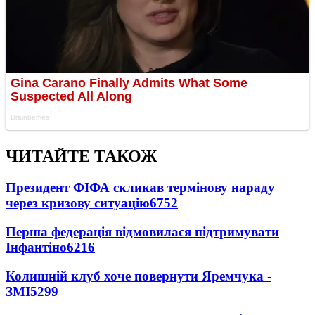
ЧИТАЙТЕ ТАКОЖ
Президент ФІФА скликав термінову нараду
через кризову ситуацію
6752
Перша федерація відмовилася підтримувати
Інфантіно
6216
Колишній клуб хоче повернути Яремчука -
ЗМІ
5299