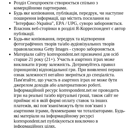
Розділ Спецпроекти створюється спільно з
комерційними партнерами.
Будь яке копіювання, публікація, передрук, чи наступне
поширення інформації, що містить посилання на
"Інтерфакс-Україна", EPA / UPG, суворо забороняється.
Власник веб-сторінки в розділі Я-Корреспондент є автор
публікації.
Будь-яке копіювання, передрук та відтворення
фотографічних творів та/або аудіовізуальних творів
правовласника Getty Images - суворо забороняється.
Матеріали сайту korrespondent.net призначені для осіб
старше 21 року (21+). Участь в азартних іграх може
викликати ігрову залежність. Дотримуйтесь правил
(принципів) відповідальної гри. При виявленні перших
ознак залежності негайно зверніться до спеціаліста.
Пам'ятайте, що участь в азартних іграх не може бути
джерелом доходів або альтернативою роботі.
Інформаційний ресурс korrespondent.net не проводить
ігри на реальні та/або віртуальні гроші, також сайт не
приймає ні в якій формі оплату ставок та інших
платежів, які пов’язані/можуть бути пов’язані з
азартними іграми, букмекерами чи тоталізаторами. Будь-
які матеріали на інформаційному ресурсі
korrespondent.net публікуються виключно в
інформаційних цілях.