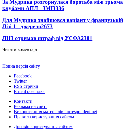
За Мудрика розгорнулася боротьба між трьома
клубами АПЛ - ЗМІ
3336
Для Мудрика знайшовся варіант у французькій
Лізі 1 - джерело
2673
ЛНЗ отримав штраф від УЄФА
2381
Читати коментарі
Повна версія сайту
Facebook
Twitter
RSS-стрічки
E-mail розсилка
Контакти
Реклама на сайті
Використання матеріалів korrespondent.net
Правила користування сайтом
Договір користування сайтом