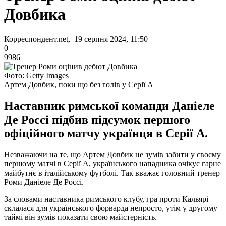
Довбика
Корреспондент.net, 19 серпня 2024, 11:50
0
9986
Фото: Getty Images
Артем Довбик, поки що без голів у Серії А
Наставник римської команди Даніеле
Де Россі підбив підсумок першого
офіційного матчу українця в Серії А.
Незважаючи на те, що Артем Довбик не зумів забити у своєму
першому матчі в Серії А, українського нападника очікує гарне
майбутнє в італійському футболі. Так вважає головний тренер
Роми Даніеле Де Россі.
За словами наставника римського клубу, гра проти Кальярі
склалася для українського форварда непросто, утім у другому
таймі він зумів показати свою майстерність.