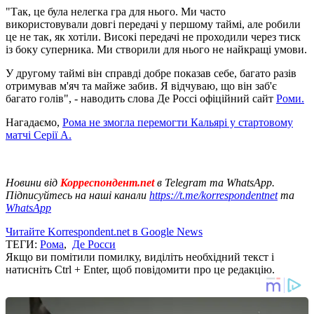
"Так, це була нелегка гра для нього. Ми часто
використовували довгі передачі у першому таймі, але робили
це не так, як хотіли. Високі передачі не проходили через тиск
із боку суперника. Ми створили для нього не найкращі умови.
У другому таймі він справді добре показав себе, багато разів
отримував м'яч та майже забив. Я відчуваю, що він заб'є
багато голів", - наводить слова Де Россі офіційний сайт
Роми.
Нагадаємо,
Рома не змогла перемогти Кальярі у стартовому
матчі Серії А.
Новини від
Корреспондент.net
в Telegram та WhatsApp.
Підписуйтесь на наші канали
https://t.me/korrespondentnet
та
WhatsApp
Читайте Korrespondent.net в Google News
ТЕГИ:
Рома
,
Де Росси
Якщо ви помітили помилку, виділіть необхідний текст і
натисніть Ctrl + Enter, щоб повідомити про це редакцію.