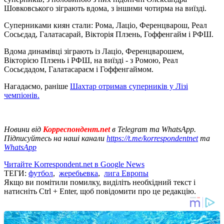
Шовковського зіграють вдома, з іншими чотирма на виїзді.
Суперниками киян стали: Рома, Лаціо, Ференцварош, Реал
Сосьєдад, Галатасарай, Вікторія Плзень, Гоффенгайм і РФШ.
Вдома динамівці зіграють із Лаціо, Ференцварошем,
Вікторією Плзень і РФШ, на виїзді - з Ромою, Реал
Сосьєдадом, Галатасараєм і Гоффенгаймом.
Нагадаємо, раніше
Шахтар отримав суперників у Лізі
чемпіонів.
Новини від
Корреспондент.net
в Telegram та WhatsApp.
Підписуйтесь на наші канали
https://t.me/korrespondentnet
та
WhatsApp
Читайте Korrespondent.net в Google News
ТЕГИ:
футбол
,
жеребьевка
,
лига Европы
Якщо ви помітили помилку, виділіть необхідний текст і
натисніть Ctrl + Enter, щоб повідомити про це редакцію.