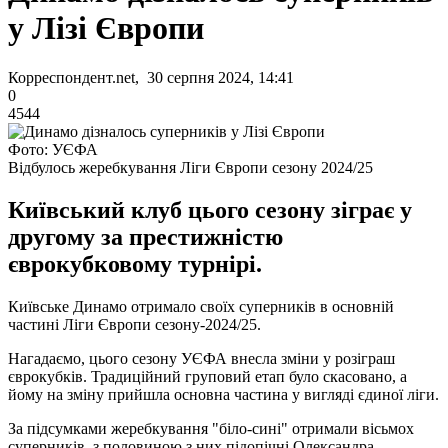
у Лізі Європи
Корреспондент.net, 30 серпня 2024, 14:41
0
4544
Фото: УЄФА
Відбулось жеребкування Ліги Європи сезону 2024/25
Київський клуб цього сезону зіграє у
другому за престижністю
єврокубковому турнірі.
Київське Динамо отримало своїх суперників в основній
частині Ліги Європи сезону-2024/25.
Нагадаємо, цього сезону УЄФА внесла зміни у розіграш
єврокубків. Традиційний груповий етап було скасовано, а
йому на зміну прийшла основна частина у вигляді єдиної ліги.
За підсумками жеребкування "біло-сині" отримали вісьмох
суперників, з половиною з них підопічні Олександра