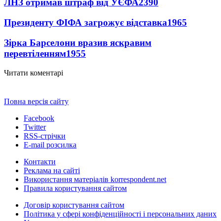
ЛНЗ отримав штраф від УЄФА
2390
Президенту ФІФА загрожує відставка
1965
Зірка Барселони вразив яскравим
перевтіленням
1955
Читати коментарі
Повна версія сайту
Facebook
Twitter
RSS-стрічки
E-mail розсилка
Контакти
Реклама на сайті
Використання матеріалів korrespondent.net
Правила користування сайтом
Договір користування сайтом
Політика у сфері конфіденційності і персональних даних