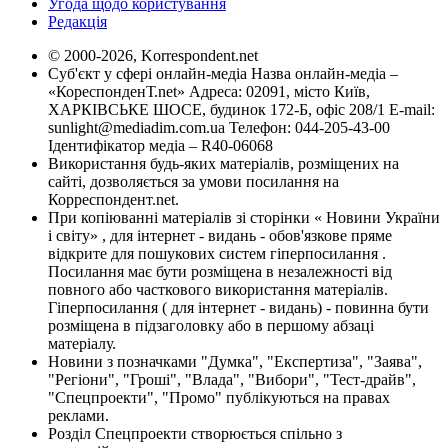
Угода щодо користування
Редакція
© 2000-2026, Korrespondent.net
Суб'єкт у сфері онлайн-медіа Назва онлайн-медіа –
«КореспонденТ.net» Адреса: 02091, місто Київ,
ХАРКІВСЬКЕ ШОСЕ, будинок 172-Б, офіс 208/1 E-mail:
sunlight@mediadim.com.ua
Телефон: 044-205-43-00
Ідентифікатор медіа – R40-06068
Використання будь-яких матеріалів, розміщених на
сайті, дозволяється за умови посилання на
Корреспондент.net.
При копіюванні матеріалів зі сторінки « Новини України
і світу» , для інтернет - видань - обов'язкове пряме
відкрите для пошукових систем гіперпосилання .
Посилання має бути розміщена в незалежності від
повного або часткового використання матеріалів.
Гіперпосилання ( для інтернет - видань) - повинна бути
розміщена в підзаголовку або в першому абзаці
матеріалу.
Новини з позначками "Думка", "Експертиза", "Заява",
"Регіони", "Гроші", "Влада", "Вибори", "Тест-драйв",
"Спецпроекти", "Промо" публікуються на правах
реклами.
Розділ Спецпроекти створюється спільно з