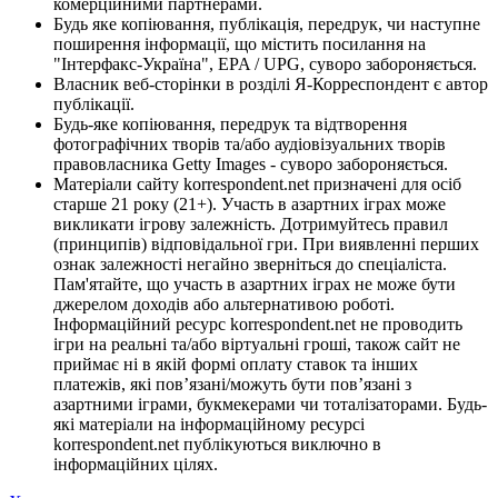
комерційними партнерами.
Будь яке копіювання, публікація, передрук, чи наступне
поширення інформації, що містить посилання на
"Інтерфакс-Україна", EPA / UPG, суворо забороняється.
Власник веб-сторінки в розділі Я-Корреспондент є автор
публікації.
Будь-яке копіювання, передрук та відтворення
фотографічних творів та/або аудіовізуальних творів
правовласника Getty Images - суворо забороняється.
Матеріали сайту korrespondent.net призначені для осіб
старше 21 року (21+). Участь в азартних іграх може
викликати ігрову залежність. Дотримуйтесь правил
(принципів) відповідальної гри. При виявленні перших
ознак залежності негайно зверніться до спеціаліста.
Пам'ятайте, що участь в азартних іграх не може бути
джерелом доходів або альтернативою роботі.
Інформаційний ресурс korrespondent.net не проводить
ігри на реальні та/або віртуальні гроші, також сайт не
приймає ні в якій формі оплату ставок та інших
платежів, які пов’язані/можуть бути пов’язані з
азартними іграми, букмекерами чи тоталізаторами. Будь-
які матеріали на інформаційному ресурсі
korrespondent.net публікуються виключно в
інформаційних цілях.