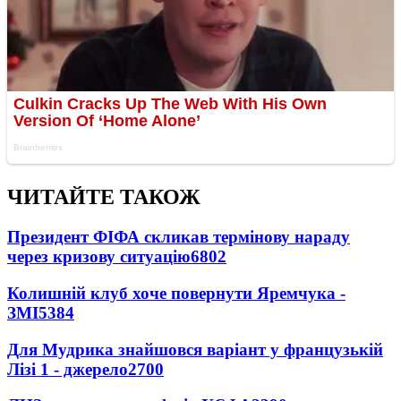
ЧИТАЙТЕ ТАКОЖ
Президент ФІФА скликав термінову нараду
через кризову ситуацію
6802
Колишній клуб хоче повернути Яремчука -
ЗМІ
5384
Для Мудрика знайшовся варіант у французькій
Лізі 1 - джерело
2700