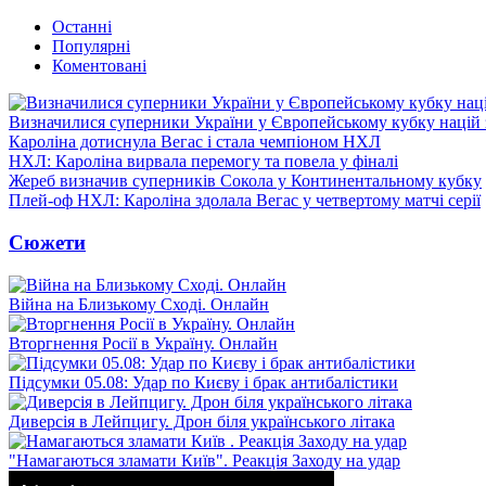
Останні
Популярні
Коментовані
Визначилися суперники України у Європейському кубку націй 
Кароліна дотиснула Вегас і стала чемпіоном НХЛ
НХЛ: Кароліна вирвала перемогу та повела у фіналі
Жереб визначив суперників Сокола у Континентальному кубку
Плей-оф НХЛ: Кароліна здолала Вегас у четвертому матчі серії
Сюжети
Війна на Близькому Сході. Онлайн
Вторгнення Росії в Україну. Онлайн
Підсумки 05.08: Удар по Києву і брак антибалістики
Диверсія в Лейпцигу. Дрон біля українського літака
"Намагаються зламати Київ". Реакція Заходу на удар