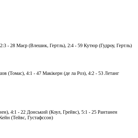
2:3 - 28 Маєр (Влешик, Гертль), 2:4 - 59 Кутюр (Гудроу, Гертль)
ов (Томас), 4:1 - 47 Макікерн (де ла Роз), 4:2 - 53 Летанг
ен), 4:1 - 22 Донський (Коул, Грейвс), 5:1 - 25 Рантанен
 Кейн (Тейвс, Густафссон)