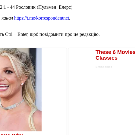
, 2:1 - 44 Рословик (Пульмен, Елєрс)
ш канал
https://t.me/korrespondentnet
.
ь Ctrl + Enter, щоб повідомити про це редакцію.