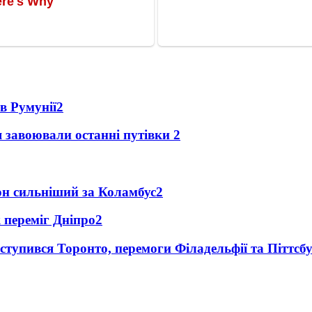
в Румунії
2
я завоювали останні путівки
2
он сильніший за Коламбус
2
 переміг Дніпро
2
тупився Торонто, перемоги Філадельфії та Піттсб