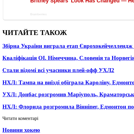
ЧИТАЙТЕ ТАКОЖ
Збірна України виграла етап Єврохокейчеллендж 
Кваліфікація ОІ. Німеччина, Словенія та Норвегі
Стали відомі всі учасники плей-офф УХЛ
2
НХЛ: Тампа на виїзді обіграла Кароліну, Едмонт
УХЛ: Донбас розгромив Маріуполь, Краматорськ
НХЛ: Флорида розгромила Вінніпег, Едмонтон пос
Читати коментарі
Новини хокею