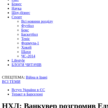
Бізнес
Наука
Шоу-бізнес
Спорт
Всі новини розділу
Футбол
Бокс
Баскетбол
Теніс
Формула-1
Хокей
Шахи
ЧС-2014
Lifestyle
БЛОГИ ЧИТАЧІВ
СПЕЦТЕМА:
Війна в Ірані
ВСІ ТЕМИ
Вступ України в ЄС
Теракт в Барселоні
НХЛ: Ванкувер розгромив Ед