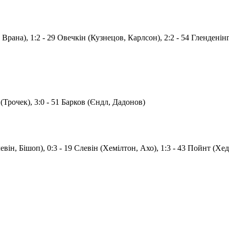
 Врана), 1:2 - 29 Овечкін (Кузнецов, Карлсон), 2:2 - 54 Гленденінг 
 (Трочек), 3:0 - 51 Барков (Єндл, Дадонов)
евін, Бішоп), 0:3 - 19 Слевін (Хемілтон, Ахо), 1:3 - 43 Пойнт (Хе