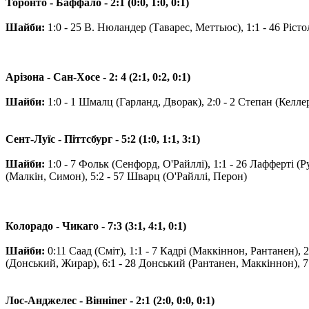
Торонто - Баффало - 2:1 (0:0, 1:0, 0:1)
Шайби:
1:0 - 25 В. Нюландер (Таварес, Меттьюс), 1:1 - 46 Ріст
Арізона - Сан-Хосе - 2: 4 (2:1, 0:2, 0:1)
Шайби:
1:0 - 1 Шмалц (Гарланд, Дворак), 2:0 - 2 Степан (Келлер
Сент-Луїс - Піттсбург - 5:2 (1:0, 1:1, 3:1)
Шайби:
1:0 - 7 Фольк (Сенфорд, О'Райллі), 1:1 - 26 Лафферті (Ру
(Малкін, Симон), 5:2 - 57 Шварц (О'Райллі, Перон)
Колорадо - Чикаго - 7:3 (3:1, 4:1, 0:1)
Шайби:
0:11 Саад (Сміт), 1:1 - 7 Кадрі (Маккіннон, Рантанен), 
(Донський, Жирар), 6:1 - 28 Донський (Рантанен, Маккіннон), 7:1
Лос-Анджелес - Вінніпег - 2:1 (2:0, 0:0, 0:1)