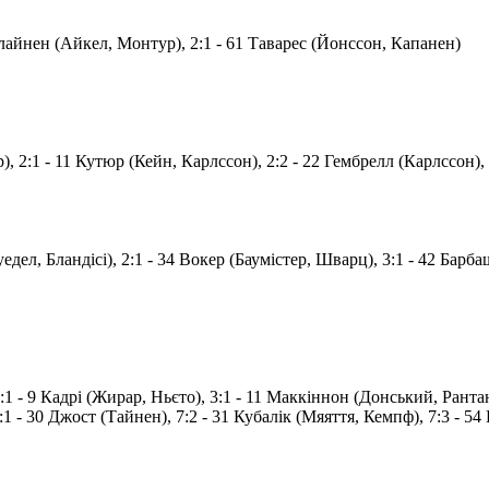
олайнен (Айкел, Монтур), 2:1 - 61 Таварес (Йонссон, Капанен)
), 2:1 - 11 Кутюр (Кейн, Карлссон), 2:2 - 22 Гембрелл (Карлссон), 
едел, Бландісі), 2:1 - 34 Вокер (Баумістер, Шварц), 3:1 - 42 Барбаш
2:1 - 9 Кадрі (Жирар, Ньєто), 3:1 - 11 Маккіннон (Донський, Рантан
 - 30 Джост (Тайнен), 7:2 - 31 Кубалік (Мяяття, Кемпф), 7:3 - 54