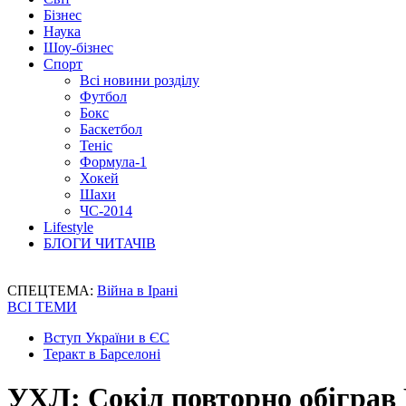
Бізнес
Наука
Шоу-бізнес
Спорт
Всі новини розділу
Футбол
Бокс
Баскетбол
Теніс
Формула-1
Хокей
Шахи
ЧС-2014
Lifestyle
БЛОГИ ЧИТАЧІВ
СПЕЦТЕМА:
Війна в Ірані
ВСІ ТЕМИ
Вступ України в ЄС
Теракт в Барселоні
УХЛ: Сокіл повторно обіграв