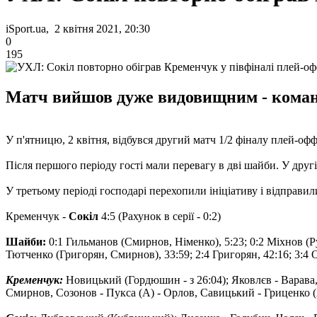
iSport.ua, 2 квітня 2021, 20:30
0
195
Матч вийшов дуже видовищним - команд
У п'ятницю, 2 квітня, відбувся другий матч 1/2 фіналу плей-оф
Після першого періоду гості мали перевагу в дві шайби. У друг
У третьому періоді господарі перехопили ініціативу і відправил
Кременчук -
Сокіл
4:5 (Рахунок в серії - 0:2)
Шайби:
0:1 Гильманов (Смирнов, Німенко), 5:23; 0:2 Міхнов (Ру
Тютченко (Григорян, Смирнов), 33:59; 2:4 Григорян, 42:16; 3:4 
Кременчук:
Новицький (Гордюшин - з 26:04); Яковлєв - Варава,
Смирнов, Созонов - Пукса (А) - Орлов, Савицький - Гриценко (