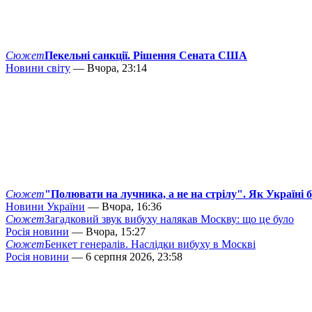
Сюжет
Пекельні санкції. Рішення Сената США
Новини світу
— Вчора, 23:14
Сюжет
"Полювати на лучника, а не на стрілу". Як Україні 
Новини України
— Вчора, 16:36
Сюжет
Загадковий звук вибуху налякав Москву: що це було
Росія новини
— Вчора, 15:27
Сюжет
Бенкет генералів. Наслідки вибуху в Москві
Росія новини
— 6 серпня 2026, 23:58