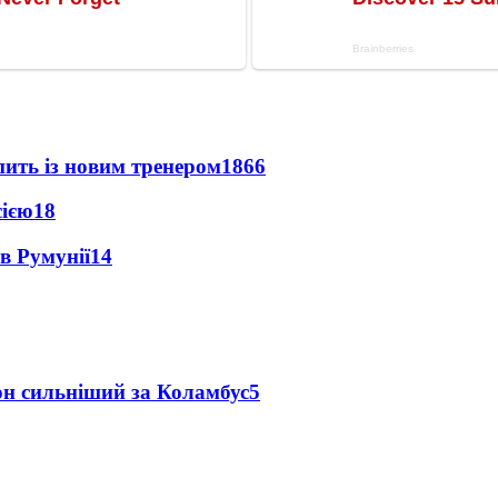
упить із новим тренером
1866
сією
18
в Румунії
14
он сильніший за Коламбус
5