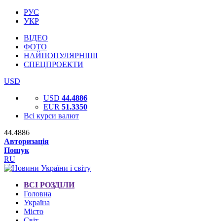
РУС
УКР
ВІДЕО
ФОТО
НАЙПОПУЛЯРНІШІ
СПЕЦПРОЕКТИ
USD
USD
44.4886
EUR
51.3350
Всі курси валют
44.4886
Авторизація
Пошук
RU
ВСІ РОЗДІЛИ
Головна
Україна
Місто
Світ