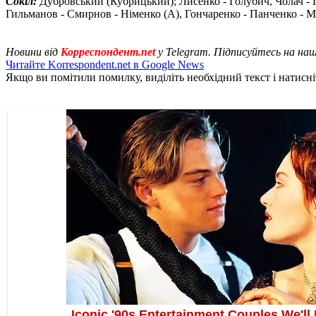
Сокіл:
Дубровський (Кубрицький); Лисенко - Голубич, Чолач - П
Гильманов - Смирнов - Німенко (А), Гончаренко - Панченко - М
Новини від
Корреспондент.net
у Telegram. Підписуйтесь на на
Читайте Korrespondent.net в Google News
Якщо ви помітили помилку, виділіть необхідний текст і натисніт