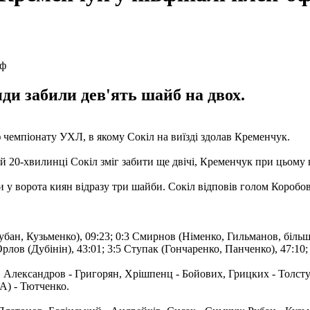
и забили дев'ять шайб на двох.
ф чемпіонату УХЛ, в якому Сокіл на виїзді здолав Кременчук.
ій 20-хвилинці Сокіл зміг забити ще двічі, Кременчук при цьому 
и у ворота киян відразу три шайби. Сокіл відповів голом Коробов
бан, Кузьменко), 09:23; 0:3 Смирнов (Німенко, Гильманов, більш.)
Орлов (Дубінін), 43:01; 3:5 Ступак (Гончаренко, Панченко), 47:10
 Александров - Григорян, Хрішпенц - Бойових, Грицких - Толстуш
А) - Тютченко.