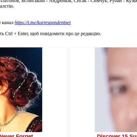
латонов, Бєлінський - Андрейків, Сисак - Симчук; Рубан - Кузьм
алєтін.
ш канал
https://t.me/korrespondentnet
ь Ctrl + Enter, щоб повідомити про це редакцію.