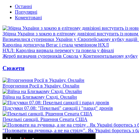
Останні
Популярні
Коментовані
Збірна України з хокею в елітному дивізіоні виступить із нови
Визначилися суперники України у Європейському кубку націй 
Кароліна дотиснула Вегас і стала чемпіоном НХЛ
НХЛ: Кароліна вирвала перемогу та повела у фіналі
Жереб визначив суперників Сокола у Континентальному кубку
Сюжети
Вторгнення Росії в Україну. Онлайн
Війна на Близькому Сході. Онлайн
Підсумки 07.08: "Пекельні" санкції і "парад" дронів
Пекельні санкції. Рішення Сената США
"Полювати на лучника, а не на стрілу". Як Україні боротись з 