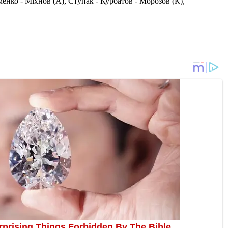
енко - Міхнов (А), Ступак - Курбатов - Морозов (К),