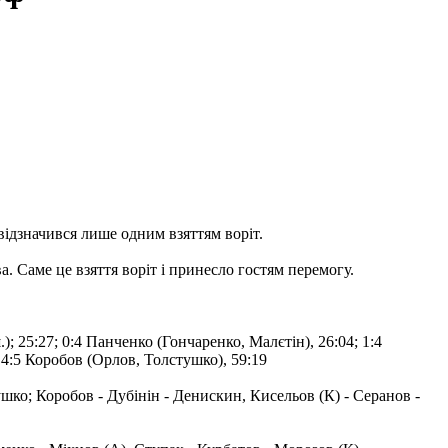
відзначився лише одним взяттям воріт.
а. Саме це взяття воріт і принесло гостям перемогу.
; 25:27; 0:4 Панченко (Гончаренко, Малєтін), 26:04; 1:4
; 4:5 Коробов (Орлов, Толстушко), 59:19
ко; Коробов - Дубінін - Денискин, Кисельов (К) - Серанов -