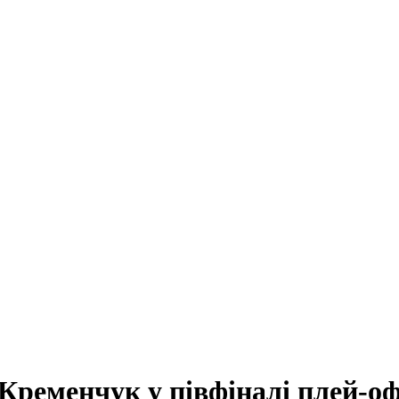
 Кременчук у півфіналі плей-о