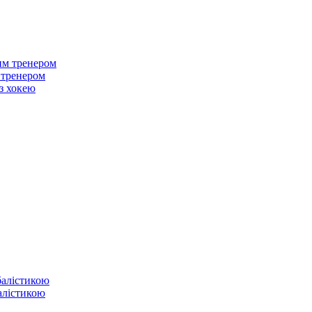
м тренером
з хокею
балістикою