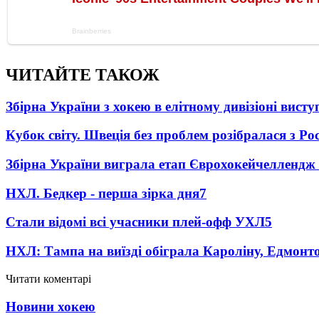
ЧИТАЙТЕ ТАКОЖ
Збірна України з хокею в елітному дивізіоні вист
Кубок світу. Швеція без проблем розібралася з Ро
Збірна України виграла етап Єврохокейчеллендж 
НХЛ. Бедкер - перша зірка дня
7
Стали відомі всі учасники плей-офф УХЛ
5
НХЛ: Тампа на виїзді обіграла Кароліну, Едмонт
Читати коментарі
Новини хокею