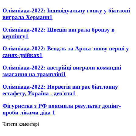
Олімпіада-2022: Індивідуальну гонку у біатлоні
виграла Херманн
1
Олімпіада-2022: Швеція виграла бронзу в
керлінгу
1
Олімпіада-2022: Вендль та Арльт знову перші у
санях-двійках
1
Олімпіада-2022: австрійці виграли командні
змагання на трампліні
1
Олімпіада-2022: Норвегія виграє біатлонну
естафету, Україна - дев'ята
1
Фігуристка з РФ пояснила результат допінг-
проби ліками діда
1
Читати коментарі