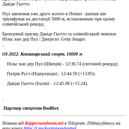
Давіде Гьотто.
Пул завоював уже друге золото в Пекіні - раніше він
тріумфував на дистанції 5000 м, встановивши при цьому
олімпійський рекорд.
Бронзовий призер Давіде Гьотто та олімпійський чемпіон
Нільс ван дер Пул / Джерело: Getty Images
ОІ-2022. Ковзанярський спорт. 10000 м
Нільс ван дер Пул (Швеція) - 12:30.74 (світовий рекорд);
Патрік Руст (Нідерланди) - 12:44.59 (+13.85);
Давіде Гьотто (Італія) – 12:45.98 (+15.24).
Партнер спецтеми BodRex
Новини від
Корреспондент.net
в Telegram. Підписуйтесь на
наш канал
https://t.me/korrespondentnet