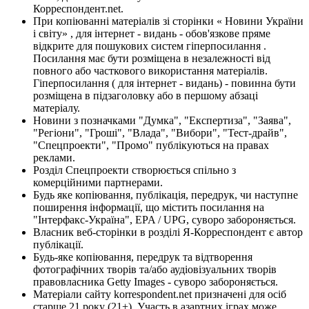
Корреспондент.net.
При копіюванні матеріалів зі сторінки « Новини України
і світу» , для інтернет - видань - обов'язкове пряме
відкрите для пошукових систем гіперпосилання .
Посилання має бути розміщена в незалежності від
повного або часткового використання матеріалів.
Гіперпосилання ( для інтернет - видань) - повинна бути
розміщена в підзаголовку або в першому абзаці
матеріалу.
Новини з позначками "Думка", "Експертиза", "Заява",
"Регіони", "Гроші", "Влада", "Вибори", "Тест-драйв",
"Спецпроекти", "Промо" публікуються на правах
реклами.
Розділ Спецпроекти створюється спільно з
комерційними партнерами.
Будь яке копіювання, публікація, передрук, чи наступне
поширення інформації, що містить посилання на
"Інтерфакс-Україна", EPA / UPG, суворо забороняється.
Власник веб-сторінки в розділі Я-Корреспондент є автор
публікації.
Будь-яке копіювання, передрук та відтворення
фотографічних творів та/або аудіовізуальних творів
правовласника Getty Images - суворо забороняється.
Матеріали сайту korrespondent.net призначені для осіб
старше 21 року (21+). Участь в азартних іграх може