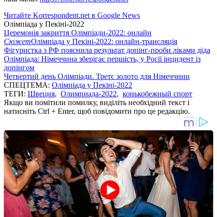
Читайте Korrespondent.net в Google News
Олімпіада у Пекіні-2022
Церемонія закриття Олімпіади-2022: онлайн
Сюжет
Олімпіада у Пекіні-2022: онлайн-трансляція
Фігуристка з РФ пояснила результат допінг-проби ліками діда
Олімпіада: Німеччина зберігає першість, у Росії інцидент із
допінгом
Четвертий день Олімпіади. Третє золото для Німеччини
СПЕЦТЕМА:
Олімпіада у Пекіні-2022
ТЕГИ:
Швеция
,
Олимпиада-2022
,
конькобежный спорт
Якщо ви помітили помилку, виділіть необхідний текст і
натисніть Ctrl + Enter, щоб повідомити про це редакцію.