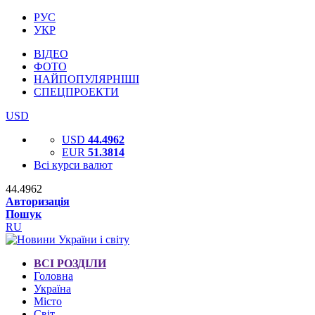
РУС
УКР
ВІДЕО
ФОТО
НАЙПОПУЛЯРНІШІ
СПЕЦПРОЕКТИ
USD
USD
44.4962
EUR
51.3814
Всі курси валют
44.4962
Авторизація
Пошук
RU
ВСІ РОЗДІЛИ
Головна
Україна
Місто
Світ