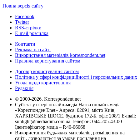
Повна версія сайту
Facebook
Twitter
RSS-стрічки
E-mail розсилка
Контакти
Реклама на сайті
Використання матеріалів korrespondent.net
Правила користування сайтом
Договір користування сайтом
Політика у сфері конфіденційності і персональних даних
Угода щодо користування
Редакція
© 2000-2026, Korrespondent.net
Суб'єкт у сфері онлайн-медіа Назва онлайн-медіа –
«КореспонденТ.net» Адреса: 02091, місто Київ,
ХАРКІВСЬКЕ ШОСЕ, будинок 172-Б, офіс 208/1 E-mail:
sunlight@mediadim.com.ua
Телефон: 044-205-43-00
Ідентифікатор медіа – R40-06068
Використання будь-яких матеріалів, розміщених на
сайті, дозволяється за умови посилання на