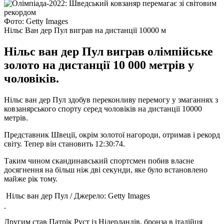
Фото: Getty Images
Нільс Ван дер Пул виграв на дистанції 10000 м
Нільс ван дер Пул виграв олімпійське
золото на дистанції 10 000 метрів у
чоловіків.
Нільс ван дер Пул здобув переконливу перемогу у змаганнях з
ковзанярського спорту серед чоловіків на дистанції 10000
метрів.
Представник Швеції, окрім золотої нагороди, отримав і рекорд
світу. Тепер він становить 12:30:74.
Таким чином скандинавський спортсмен побив власне
досягнення на більш ніж дві секунди, яке було встановлено
майже рік тому.
Нільс ван дер Пул / Джерело: Getty Images
Другим став Патрік Руст із Нідерландів, бронза в італійця