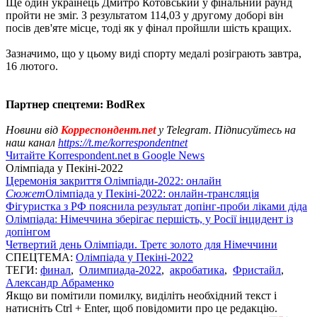
Ще один українець Дмитро Котовський у фінальний раунд
пройти не зміг. З результатом 114,03 у другому доборі він
посів дев'яте місце, тоді як у фінал пройшли шість кращих.
Зазначимо, що у цьому виді спорту медалі розіграють завтра,
16 лютого.
Партнер спецтеми: BodRex
Новини від
Корреспондент.net
у Telegram. Підписуйтесь на
наш канал
https://t.me/korrespondentnet
Читайте Korrespondent.net в Google News
Олімпіада у Пекіні-2022
Церемонія закриття Олімпіади-2022: онлайн
Сюжет
Олімпіада у Пекіні-2022: онлайн-трансляція
Фігуристка з РФ пояснила результат допінг-проби ліками діда
Олімпіада: Німеччина зберігає першість, у Росії інцидент із
допінгом
Четвертий день Олімпіади. Третє золото для Німеччини
СПЕЦТЕМА:
Олімпіада у Пекіні-2022
ТЕГИ:
финал
,
Олимпиада-2022
,
акробатика
,
Фристайл
,
Александр Абраменко
Якщо ви помітили помилку, виділіть необхідний текст і
натисніть Ctrl + Enter, щоб повідомити про це редакцію.