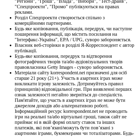
"Регіони", "Гроші", "Влада", "Вибори", "Тест-драйв",
"Спецпроекти", "Промо" публікуються на правах
реклами.
Розділ Спецпроекти створюється спільно з
комерційними партнерами.
Будь яке копіювання, публікація, передрук, чи наступне
поширення інформації, що містить посилання на
"Інтерфакс-Україна", EPA / UPG, суворо забороняється.
Власник веб-сторінки в розділі Я-Корреспондент є автор
публікації.
Будь-яке копіювання, передрук та відтворення
фотографічних творів та/або аудіовізуальних творів
правовласника Getty Images - суворо забороняється.
Матеріали сайту korrespondent.net призначені для осіб
старше 21 року (21+). Участь в азартних іграх може
викликати ігрову залежність. Дотримуйтесь правил
(принципів) відповідальної гри. При виявленні перших
ознак залежності негайно зверніться до спеціаліста.
Пам'ятайте, що участь в азартних іграх не може бути
джерелом доходів або альтернативою роботі.
Інформаційний ресурс korrespondent.net не проводить
ігри на реальні та/або віртуальні гроші, також сайт не
приймає ні в якій формі оплату ставок та інших
платежів, які пов’язані/можуть бути пов’язані з
азартними іграми, букмекерами чи тоталізаторами. Будь-