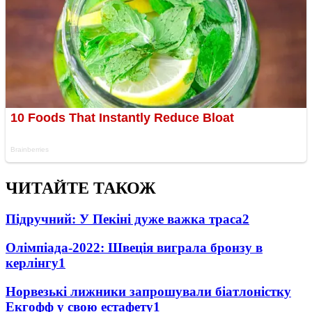
ЧИТАЙТЕ ТАКОЖ
Підручний: У Пекіні дуже важка траса
2
Олімпіада-2022: Швеція виграла бронзу в
керлінгу
1
Норвезькі лижники запрошували біатлоністку
Екгофф у свою естафету
1