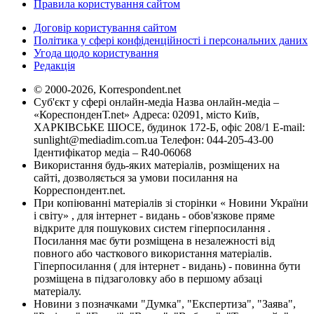
Правила користування сайтом
Договір користування сайтом
Політика у сфері конфіденційності і персональних даних
Угода щодо користування
Редакція
© 2000-2026, Korrespondent.net
Суб'єкт у сфері онлайн-медіа Назва онлайн-медіа –
«КореспонденТ.net» Адреса: 02091, місто Київ,
ХАРКІВСЬКЕ ШОСЕ, будинок 172-Б, офіс 208/1 E-mail:
sunlight@mediadim.com.ua
Телефон: 044-205-43-00
Ідентифікатор медіа – R40-06068
Використання будь-яких матеріалів, розміщених на
сайті, дозволяється за умови посилання на
Корреспондент.net.
При копіюванні матеріалів зі сторінки « Новини України
і світу» , для інтернет - видань - обов'язкове пряме
відкрите для пошукових систем гіперпосилання .
Посилання має бути розміщена в незалежності від
повного або часткового використання матеріалів.
Гіперпосилання ( для інтернет - видань) - повинна бути
розміщена в підзаголовку або в першому абзаці
матеріалу.
Новини з позначками "Думка", "Експертиза", "Заява",