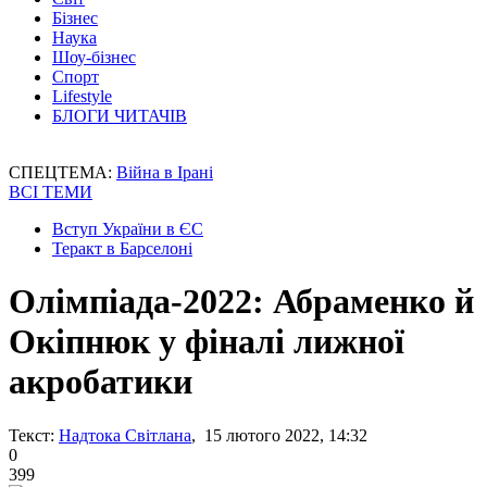
Бізнес
Наука
Шоу-бізнес
Спорт
Lifestyle
БЛОГИ ЧИТАЧІВ
СПЕЦТЕМА:
Війна в Ірані
ВСІ ТЕМИ
Вступ України в ЄС
Теракт в Барселоні
Олімпіада-2022: Абраменко й
Окіпнюк у фіналі лижної
акробатики
Текст:
Надтока Світлана
, 15 лютого 2022, 14:32
0
399