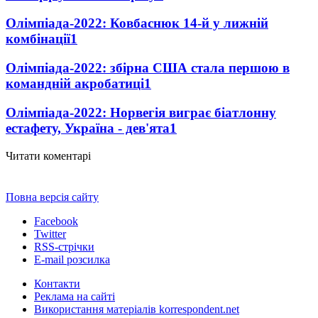
Олімпіада-2022: Ковбаснюк 14-й у лижній
комбінації
1
Олімпіада-2022: збірна США стала першою в
командній акробатиці
1
Олімпіада-2022: Норвегія виграє біатлонну
естафету, Україна - дев'ята
1
Читати коментарі
Повна версія сайту
Facebook
Twitter
RSS-стрічки
E-mail розсилка
Контакти
Реклама на сайті
Використання матеріалів korrespondent.net