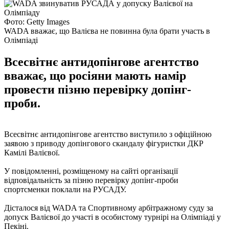
Фото: Getty Images
WADA вважає, що Валієва не повинна була брати участь в
Олімпіаді
Всесвітнє антидопінгове агентство
вважає, що росіяни мають намір
провести пізню перевірку допінг-
проби.
Всесвітнє антидопінгове агентство виступило з офіційною
заявою з приводу допінгового скандалу фігуристки ДКР
Камілі Валієвої.
У повідомленні, розміщеному на сайті організації
відповідальність за пізню перевірку допінг-проби
спортсменки поклали на РУСАДУ.
Дісталося від WADA та Спортивному арбітражному суду за
допуск Валієвої до участі в особистому турнірі на Олімпіаді у
Пекіні.