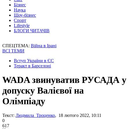
Бізнес
Наука
Шоу-бізнес
Спорт
Lifestyle
БЛОГИ ЧИТАЧІВ
СПЕЦТЕМА:
Війна в Ірані
ВСІ ТЕМИ
Вступ України в ЄС
Теракт в Барселоні
WADA звинуватив РУСАДА у
допуску Валієвої на
Олімпіаду
Текст:
Людмила Троценко
, 18 лютого 2022, 10:11
0
617