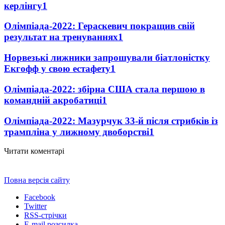
керлінгу
1
Олімпіада-2022: Гераскевич покращив свій
результат на тренуваннях
1
Норвезькі лижники запрошували біатлоністку
Екгофф у свою естафету
1
Олімпіада-2022: збірна США стала першою в
командній акробатиці
1
Олімпіада-2022: Мазурчук 33-й після стрибків із
трампліна у лижному двоборстві
1
Читати коментарі
Повна версія сайту
Facebook
Twitter
RSS-стрічки
E-mail розсилка