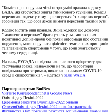
"Комісія проігнорувала чіткі та зрозумілі правила кодексу
ВАДА, які стосуються зняття тимчасового усунення. Комісія
переписала кодекс у тому, що стосується "захищених персон",
зробивши так, що обов'язкові вимоги перестали такими бути.
Кодекс містить інші правила. Зміна кодексу, що дозволяє
"захищеним персонам" брати участь у змаганнях після
позитивної допінг-проби без появи інформації про обставини
порушення, може порушити цілісність змагальних принципів
та впевненість спортсменів у тому, що вони змагаються у
чесному середовищі.
На жаль, РУСАДА не відзначила високого пріоритету для
тестування зразка, незважаючи на те, що лабораторія
повідомила про затримки, викликані спалахом COVID-19
серед її співробітників", – йдеться у
заяві WADA
.
Партнер спецтеми BodRex
Читайте Korrespondent.net в Google News
Олімпіада у Пекіні-2022
Церемонія закриття Олімпіади-2022: онлайн
Сюжет
Олімпіада у Пекіні-2022: онлайн-трансляція
Фігуристка з РФ пояснила результат допінг-проби ліками діда