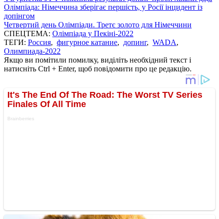
Олімпіада: Німеччина зберігає першість, у Росії інцидент із
допінгом
Четвертий день Олімпіади. Третє золото для Німеччини
СПЕЦТЕМА:
Олімпіада у Пекіні-2022
ТЕГИ:
Россия
,
фигурное катание
,
допинг
,
WADA
,
Олимпиада-2022
Якщо ви помітили помилку, виділіть необхідний текст і
натисніть Ctrl + Enter, щоб повідомити про це редакцію.