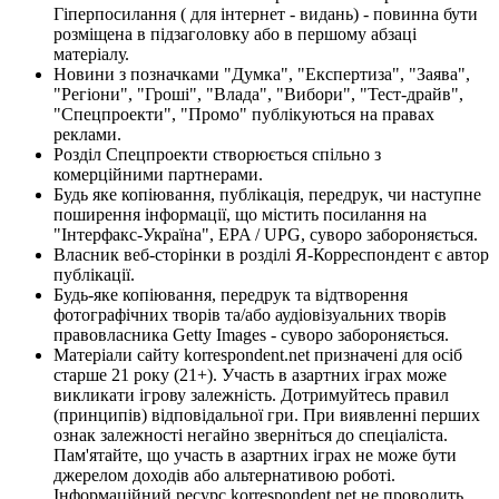
Гіперпосилання ( для інтернет - видань) - повинна бути
розміщена в підзаголовку або в першому абзаці
матеріалу.
Новини з позначками "Думка", "Експертиза", "Заява",
"Регіони", "Гроші", "Влада", "Вибори", "Тест-драйв",
"Спецпроекти", "Промо" публікуються на правах
реклами.
Розділ Спецпроекти створюється спільно з
комерційними партнерами.
Будь яке копіювання, публікація, передрук, чи наступне
поширення інформації, що містить посилання на
"Інтерфакс-Україна", EPA / UPG, суворо забороняється.
Власник веб-сторінки в розділі Я-Корреспондент є автор
публікації.
Будь-яке копіювання, передрук та відтворення
фотографічних творів та/або аудіовізуальних творів
правовласника Getty Images - суворо забороняється.
Матеріали сайту korrespondent.net призначені для осіб
старше 21 року (21+). Участь в азартних іграх може
викликати ігрову залежність. Дотримуйтесь правил
(принципів) відповідальної гри. При виявленні перших
ознак залежності негайно зверніться до спеціаліста.
Пам'ятайте, що участь в азартних іграх не може бути
джерелом доходів або альтернативою роботі.
Інформаційний ресурс korrespondent.net не проводить