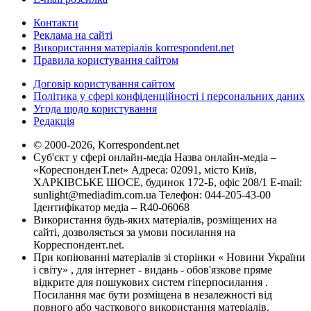
Контакти
Реклама на сайті
Використання матеріалів korrespondent.net
Правила користування сайтом
Договір користування сайтом
Політика у сфері конфіденційності і персональних даних
Угода щодо користування
Редакція
© 2000-2026, Korrespondent.net
Суб'єкт у сфері онлайн-медіа Назва онлайн-медіа –
«КореспонденТ.net» Адреса: 02091, місто Київ,
ХАРКІВСЬКЕ ШОСЕ, будинок 172-Б, офіс 208/1 E-mail:
sunlight@mediadim.com.ua
Телефон: 044-205-43-00
Ідентифікатор медіа – R40-06068
Використання будь-яких матеріалів, розміщених на
сайті, дозволяється за умови посилання на
Корреспондент.net.
При копіюванні матеріалів зі сторінки « Новини України
і світу» , для інтернет - видань - обов'язкове пряме
відкрите для пошукових систем гіперпосилання .
Посилання має бути розміщена в незалежності від
повного або часткового використання матеріалів.