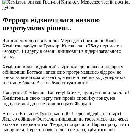
Феррарі відзначилася низкою
незрозумілих рішень.
Чинний чемпіон світу пілот Мерседеса британець Льюїс
Хемілтон здобув на Гран-прі Китаю свою 75-ту перемогу в
Формулі-1 і другу в сезоні, вийшовши в лідери загального
заліку.
Хемілтон видав відмінний старт, вже до першого повороту
обійшовши Боттаса і впевнено протримавшись лідером до
гонки за винятком моментів, коли він раніше від суперників
звертав у бокси. Але це було ситуативним.
Напарник Хемілтона, Валттері Боттас, пропустивши на старті
Хемілтона, в свою чергу теж провів спокійну гонку, не
підпустивши до себе жодного разу Феррарі.
А ось за Боттасом було цікаво. Як і серед лідерів, на старті
Леклер обійшов Феттеля, вийшовши на третє місце, але через
кілька кіл керівництво Феррарі попросило Шарля пропустити
напарника. Перестановка нічого не дала, крім того, що