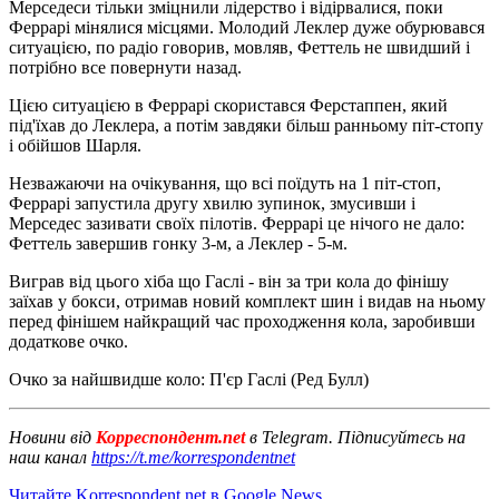
Мерседеси тільки зміцнили лідерство і відірвалися, поки
Феррарі мінялися місцями. Молодий Леклер дуже обурювався
ситуацією, по радіо говорив, мовляв, Феттель не швидший і
потрібно все повернути назад.
Цією ситуацією в Феррарі скористався Ферстаппен, який
під'їхав до Леклера, а потім завдяки більш ранньому піт-стопу
і обійшов Шарля.
Незважаючи на очікування, що всі поїдуть на 1 піт-стоп,
Феррарі запустила другу хвилю зупинок, змусивши і
Мерседес зазивати своїх пілотів. Феррарі це нічого не дало:
Феттель завершив гонку 3-м, а Леклер - 5-м.
Виграв від цього хіба що Гаслі - він за три кола до фінішу
заїхав у бокси, отримав новий комплект шин і видав на ньому
перед фінішем найкращий час проходження кола, заробивши
додаткове очко.
Очко за найшвидше коло: П'єр Гаслі (Ред Булл)
Новини від
Корреспондент.net
в Telegram. Підписуйтесь на
наш канал
https://t.me/korrespondentnet
Читайте Korrespondent.net в Google News