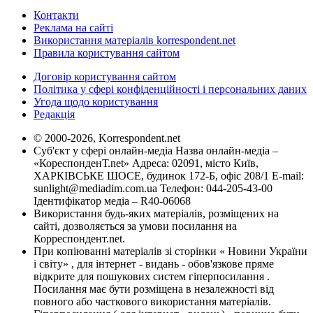
Контакти
Реклама на сайті
Використання матеріалів korrespondent.net
Правила користування сайтом
Договір користування сайтом
Політика у сфері конфіденційності і персональних даних
Угода щодо користування
Редакція
© 2000-2026, Korrespondent.net
Суб'єкт у сфері онлайн-медіа Назва онлайн-медіа –
«КореспонденТ.net» Адреса: 02091, місто Київ,
ХАРКІВСЬКЕ ШОСЕ, будинок 172-Б, офіс 208/1 E-mail:
sunlight@mediadim.com.ua
Телефон: 044-205-43-00
Ідентифікатор медіа – R40-06068
Використання будь-яких матеріалів, розміщених на
сайті, дозволяється за умови посилання на
Корреспондент.net.
При копіюванні матеріалів зі сторінки « Новини України
і світу» , для інтернет - видань - обов'язкове пряме
відкрите для пошукових систем гіперпосилання .
Посилання має бути розміщена в незалежності від
повного або часткового використання матеріалів.