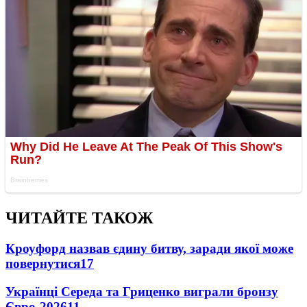
ЧИТАЙТЕ ТАКОЖ
Кроуфорд назвав єдину битву, заради якої може
повернутися
17
Українці Середа та Гриценко виграли бронзу
Євро-2026
11