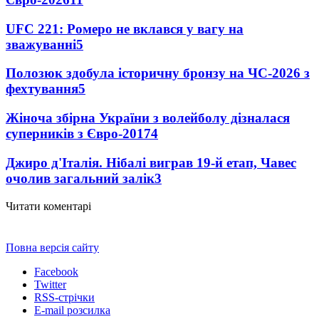
UFC 221: Ромеро не вклався у вагу на
зважуванні
5
Полозюк здобула історичну бронзу на ЧС-2026 з
фехтування
5
Жіноча збірна України з волейболу дізналася
суперників з Євро-2017
4
Джиро д'Італія. Нібалі виграв 19-й етап, Чавес
очолив загальний залік
3
Читати коментарі
Повна версія сайту
Facebook
Twitter
RSS-стрічки
E-mail розсилка