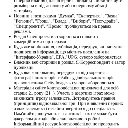
Гіперпосилання ( для інтернет - видань) - повинна бути
розміщена в підзаголовку або в першому абзаці
матеріалу.
Новини з позначками "Думка", "Експертиза", "Заява",
"Регіони", "Гроші", "Влада", "Вибори", "Тест-драйв",
"Спецпроекти", "Промо" публікуються на правах
реклами.
Розділ Спецпроекти створюється спільно з
комерційними партнерами.
Будь яке копіювання, публікація, передрук, чи наступне
поширення інформації, що містить посилання на
"Інтерфакс-Україна", EPA / UPG, суворо забороняється.
Власник веб-сторінки в розділі Я-Корреспондент є автор
публікації.
Будь-яке копіювання, передрук та відтворення
фотографічних творів та/або аудіовізуальних творів
правовласника Getty Images - суворо забороняється.
Матеріали сайту korrespondent.net призначені для осіб
старше 21 року (21+). Участь в азартних іграх може
викликати ігрову залежність. Дотримуйтесь правил
(принципів) відповідальної гри. При виявленні перших
ознак залежності негайно зверніться до спеціаліста.
Пам'ятайте, що участь в азартних іграх не може бути
джерелом доходів або альтернативою роботі.
Інформаційний ресурс korrespondent.net не проводить