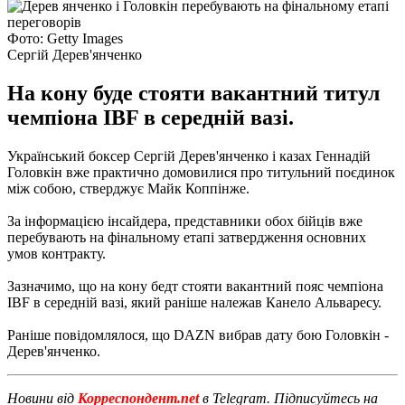
Фото: Getty Images
Сергій Дерев'янченко
На кону буде стояти вакантний титул
чемпіона IBF в середній вазі.
Український боксер Сергій Дерев'янченко і казах Геннадій
Головкін вже практично домовилися про титульний поєдинок
між собою, стверджує Майк Коппінже.
За інформацією інсайдера, представники обох бійців вже
перебувають на фінальному етапі затвердження основних
умов контракту.
Зазначимо, що на кону бедт стояти вакантний пояс чемпіона
IBF в середній вазі, який раніше належав Канело Альваресу.
Раніше повідомлялося, що DAZN вибрав дату бою Головкін -
Дерев'янченко.
Новини від
Корреспондент.net
в Telegram. Підписуйтесь на