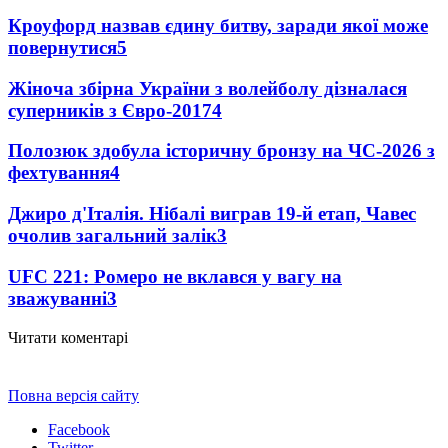
Кроуфорд назвав єдину битву, заради якої може
повернутися
5
Жіноча збірна України з волейболу дізналася
суперників з Євро-2017
4
Полозюк здобула історичну бронзу на ЧС-2026 з
фехтування
4
Джиро д'Італія. Нібалі виграв 19-й етап, Чавес
очолив загальний залік
3
UFC 221: Ромеро не вклався у вагу на
зважуванні
3
Читати коментарі
Повна версія сайту
Facebook
Twitter