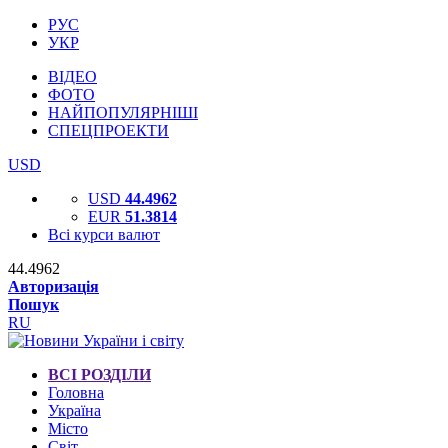
РУС
УКР
ВІДЕО
ФОТО
НАЙПОПУЛЯРНІШІ
СПЕЦПРОЕКТИ
USD
USD
44.4962
EUR
51.3814
Всі курси валют
44.4962
Авторизація
Пошук
RU
ВСІ РОЗДІЛИ
Головна
Україна
Місто
Світ