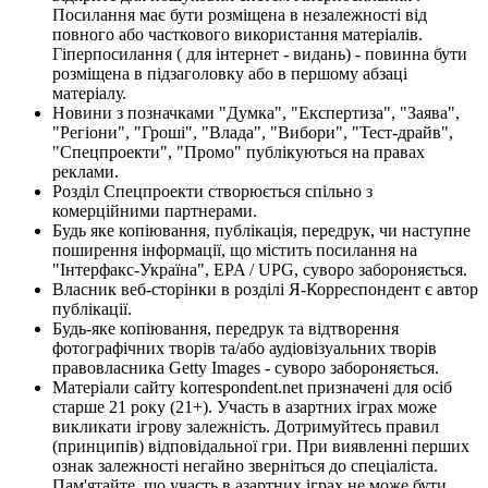
Посилання має бути розміщена в незалежності від
повного або часткового використання матеріалів.
Гіперпосилання ( для інтернет - видань) - повинна бути
розміщена в підзаголовку або в першому абзаці
матеріалу.
Новини з позначками "Думка", "Експертиза", "Заява",
"Регіони", "Гроші", "Влада", "Вибори", "Тест-драйв",
"Спецпроекти", "Промо" публікуються на правах
реклами.
Розділ Спецпроекти створюється спільно з
комерційними партнерами.
Будь яке копіювання, публікація, передрук, чи наступне
поширення інформації, що містить посилання на
"Інтерфакс-Україна", EPA / UPG, суворо забороняється.
Власник веб-сторінки в розділі Я-Корреспондент є автор
публікації.
Будь-яке копіювання, передрук та відтворення
фотографічних творів та/або аудіовізуальних творів
правовласника Getty Images - суворо забороняється.
Матеріали сайту korrespondent.net призначені для осіб
старше 21 року (21+). Участь в азартних іграх може
викликати ігрову залежність. Дотримуйтесь правил
(принципів) відповідальної гри. При виявленні перших
ознак залежності негайно зверніться до спеціаліста.
Пам'ятайте, що участь в азартних іграх не може бути