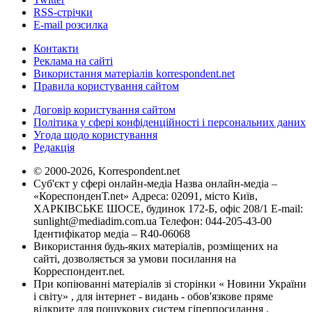
RSS-стрічки
E-mail розсилка
Контакти
Реклама на сайті
Використання матеріалів korrespondent.net
Правила користування сайтом
Договір користування сайтом
Політика у сфері конфіденційності і персональних даних
Угода щодо користування
Редакція
© 2000-2026, Korrespondent.net
Суб'єкт у сфері онлайн-медіа Назва онлайн-медіа –
«КореспонденТ.net» Адреса: 02091, місто Київ,
ХАРКІВСЬКЕ ШОСЕ, будинок 172-Б, офіс 208/1 E-mail:
sunlight@mediadim.com.ua
Телефон: 044-205-43-00
Ідентифікатор медіа – R40-06068
Використання будь-яких матеріалів, розміщених на
сайті, дозволяється за умови посилання на
Корреспондент.net.
При копіюванні матеріалів зі сторінки « Новини України
і світу» , для інтернет - видань - обов'язкове пряме
відкрите для пошукових систем гіперпосилання .