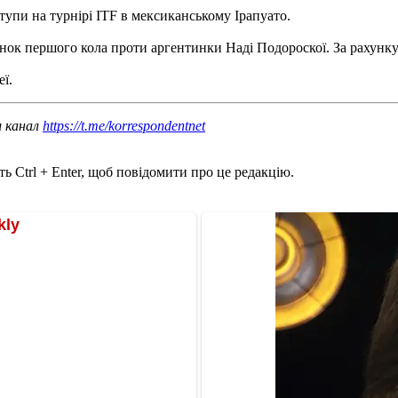
тупи на турнірі ITF в мексиканському Ірапуато.
 першого кола проти аргентинки Наді Подороскої. За рахунку 6:3
ї.
ш канал
https://t.me/korrespondentnet
ь Ctrl + Enter, щоб повідомити про це редакцію.