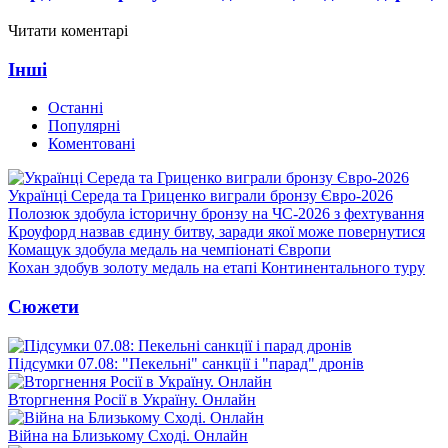
Читати коментарі
Інші
Останні
Популярні
Коментовані
Українці Середа та Гриценко виграли бронзу Євро-2026
Полозюк здобула історичну бронзу на ЧС-2026 з фехтування
Кроуфорд назвав єдину битву, заради якої може повернутися
Комащук здобула медаль на чемпіонаті Європи
Кохан здобув золоту медаль на етапі Континентального туру
Сюжети
Підсумки 07.08: "Пекельні" санкції і "парад" дронів
Вторгнення Росії в Україну. Онлайн
Війна на Близькому Сході. Онлайн