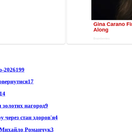
о-2026
199
повернутися
17
14
 золотих нагород
9
у через стан здоров'я
4
це Михайло Романчук
3