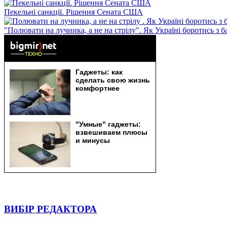
Пекельні санкції. Рішення Сената США
"Полювати на лучника, а не на стрілу". Як Україні боротись з 
ВИБІР РЕДАКТОРА