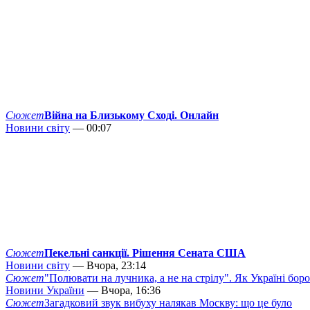
Сюжет
Війна на Близькому Сході. Онлайн
Новини світу
— 00:07
Сюжет
Пекельні санкції. Рішення Сената США
Новини світу
— Вчора, 23:14
Сюжет
"Полювати на лучника, а не на стрілу". Як Україні бор
Новини України
— Вчора, 16:36
Сюжет
Загадковий звук вибуху налякав Москву: що це було