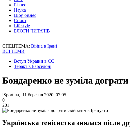
Бізнес
Наука
Шоу-бізнес
Спорт
Lifestyle
БЛОГИ ЧИТАЧІВ
СПЕЦТЕМА:
Війна в Ірані
ВСІ ТЕМИ
Вступ України в ЄС
Теракт в Барселоні
Бондаренко не зуміла дограти 
iSport.ua, 11 березня 2020, 07:05
0
201
Українська тенісистка знялася після дру