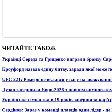
ЧИТАЙТЕ ТАКОЖ
Українці Середа та Гриценко виграли бронзу Євр
Кроуфорд назвав єдину битву, заради якої може 
UFC 221: Ромеро не вклався у вагу на зважуванні
Лузан завершила Євро-2026 з повним комплектом
Українська гімнастка в 19 років завершила кар'єр
Сердінов: Зараз у команді плавців один лідер - 