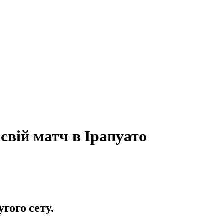
свій матч в Ірапуато
гого сету.