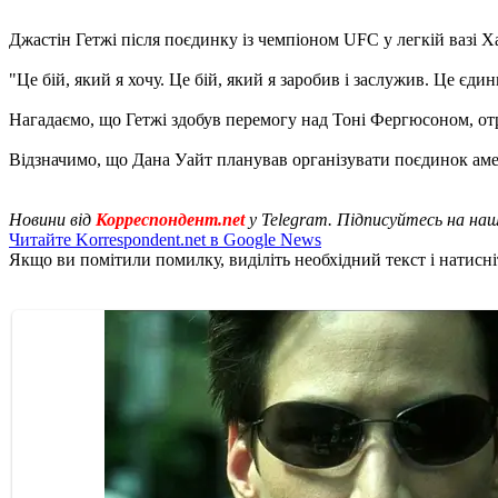
Джастін Гетжі після поєдинку із чемпіоном UFC у легкій вазі
"Це бій, який я хочу. Це бій, який я заробив і заслужив. Це єд
Нагадаємо, що Гетжі здобув перемогу над Тоні Фергюсоном, о
Відзначимо, що Дана Уайт планував організувати поєдинок аме
Новини від
Корреспондент.net
у Telegram. Підписуйтесь на на
Читайте Korrespondent.net в Google News
Якщо ви помітили помилку, виділіть необхідний текст і натисніт