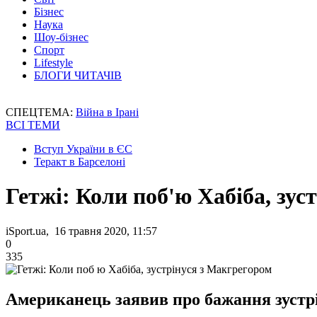
Бізнес
Наука
Шоу-бізнес
Спорт
Lifestyle
БЛОГИ ЧИТАЧІВ
СПЕЦТЕМА:
Війна в Ірані
ВСІ ТЕМИ
Вступ України в ЄС
Теракт в Барселоні
Гетжі: Коли поб'ю Хабіба, зус
iSport.ua, 16 травня 2020, 11:57
0
335
Американець заявив про бажання зустрі