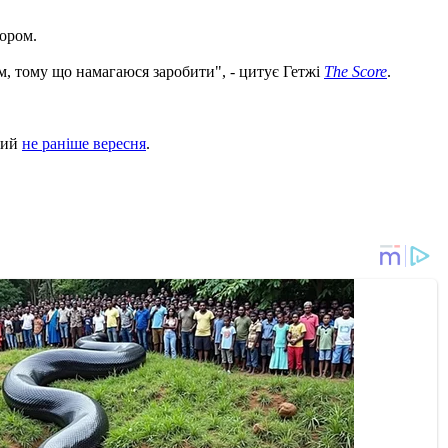
гором.
ром, тому що намагаюся заробити", - цитує Гетжі
The Score
.
вий
не раніше вересня
.