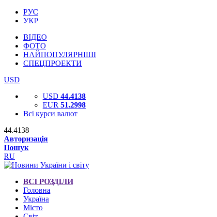
РУС
УКР
ВІДЕО
ФОТО
НАЙПОПУЛЯРНІШІ
СПЕЦПРОЕКТИ
USD
USD
44.4138
EUR
51.2998
Всі курси валют
44.4138
Авторизація
Пошук
RU
ВСІ РОЗДІЛИ
Головна
Україна
Місто
Світ