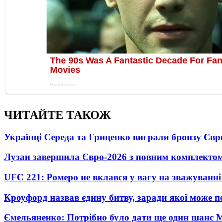
ЧИТАЙТЕ ТАКОЖ
Українці Середа та Гриценко виграли бронзу Євр
Лузан завершила Євро-2026 з повним комплектом
UFC 221: Ромеро не вклався у вагу на зважуванні
Кроуфорд назвав єдину битву, заради якої може 
Ємельяненко: Потрібно було дати ще один шанс 