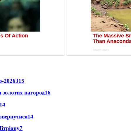
о-2026
315
 золотих нагород
16
14
повернутися
14
Мітріону
7