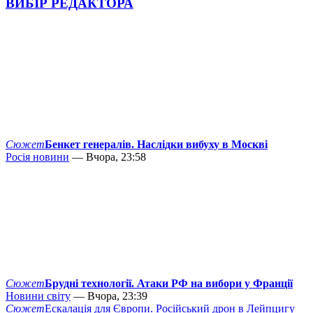
ВИБІР РЕДАКТОРА
Сюжет
Бенкет генералів. Наслідки вибуху в Москві
Росія новини
— Вчора, 23:58
Сюжет
Брудні технології. Атаки РФ на вибори у Франції
Новини світу
— Вчора, 23:39
Сюжет
Ескалація для Європи. Російський дрон в Лейпцигу