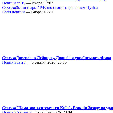
Новини світу
— Вчора, 17:07
Сюжет
Зміни в армії РФ: що стоїть за рішенням Путіна
Росія новини
— Вчора, 15:20
Сюжет
Диверсія в Лейпцигу. Дрон біля українського літака
Новини світу
— 5 серпня 2026, 23:36
Сюжет
"Намагаються зламати Київ". Реакція Заходу на уда
Новини України
— 5 серпня 2026, 23:09