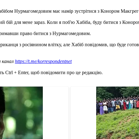
 Хабібом Нурмагомедовим має намір зустрітися з Конором Макгре
иний бій для мене зараз. Коли я поб'ю Хабіба, буду битися з Коно
тримавши право битися з Нурмагомедовим.
риканця з росіянином влітку, але Хабіб повідомив, що буде гото
ш канал
https://t.me/korrespondentnet
ь Ctrl + Enter, щоб повідомити про це редакцію.