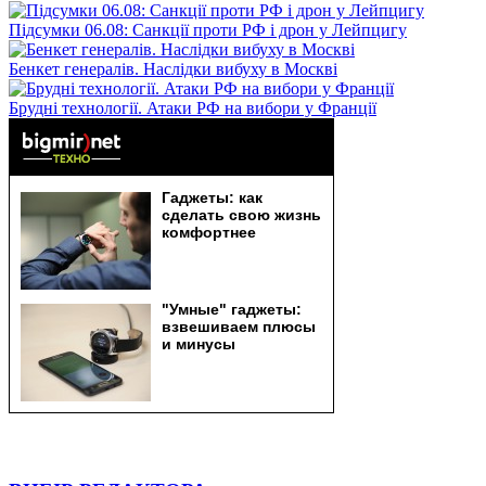
Підсумки 06.08: Санкції проти РФ і дрон у Лейпцигу
Бенкет генералів. Наслідки вибуху в Москві
Брудні технології. Атаки РФ на вибори у Франції