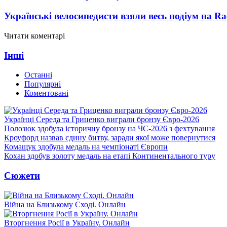
Українські велосипедисти взяли весь подіум на Ra
Читати коментарі
Інші
Останні
Популярні
Коментовані
Українці Середа та Гриценко виграли бронзу Євро-2026
Полозюк здобула історичну бронзу на ЧС-2026 з фехтування
Кроуфорд назвав єдину битву, заради якої може повернутися
Комащук здобула медаль на чемпіонаті Європи
Кохан здобув золоту медаль на етапі Континентального туру
Сюжети
Війна на Близькому Сході. Онлайн
Вторгнення Росії в Україну. Онлайн