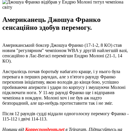
Американець Джошуа Франко
сенсаційно здобув перемогу.
Американський боксер Джошуа Франко (17-1-2, 8 КО) став
новим "регулярним" чемпіоном WBA у другій найлегшій вазі,
сенсаційно в Лас-Вегасі перемігши Ендрю Молоні (21-1, 14
КО).
Австралієць почав боротьбу набагато краще, і у нього була
перевага в перших раундах, але з п'ятого раунду Франко
перехопив ініціативу, якою володів до кінця бою, успішно
пробиваючи аперкоти і удари по корпусу і змушуючи Молоні
підключати ноги. У 11-му раунді Франко ще і відправив
чемпіона в нокдаун. Молоні хоч і не був аж надто
безпорадний, але що-небудь протиставити так і не зміг.
Після 12 раундів судді віддали одноголосну перемогу Франко -
115-112 і двічі 114-113.
Новини від
Корреспондент.net
в Telegram. Підписуйтесь на