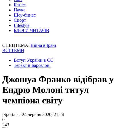
Бізнес
Наука
Шоу-бізнес
Спорт
Lifestyle
БЛОГИ ЧИТАЧІВ
СПЕЦТЕМА:
Війна в Ірані
ВСІ ТЕМИ
Вступ України в ЄС
Теракт в Барселоні
Джошуа Франко відібрав у
Ендрю Молоні титул
чемпіона світу
iSport.ua, 24 червня 2020, 21:24
0
243