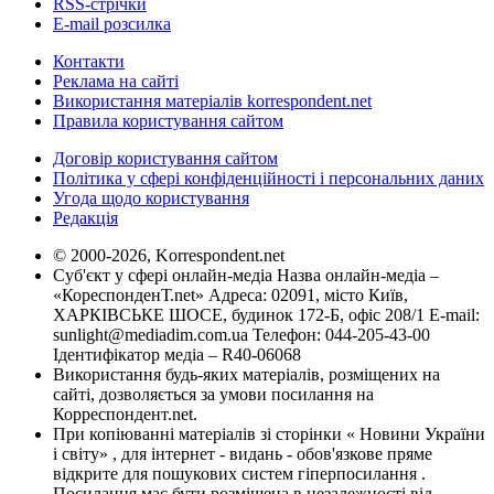
RSS-стрічки
E-mail розсилка
Контакти
Реклама на сайті
Використання матеріалів korrespondent.net
Правила користування сайтом
Договір користування сайтом
Політика у сфері конфіденційності і персональних даних
Угода щодо користування
Редакція
© 2000-2026, Korrespondent.net
Суб'єкт у сфері онлайн-медіа Назва онлайн-медіа –
«КореспонденТ.net» Адреса: 02091, місто Київ,
ХАРКІВСЬКЕ ШОСЕ, будинок 172-Б, офіс 208/1 E-mail:
sunlight@mediadim.com.ua
Телефон: 044-205-43-00
Ідентифікатор медіа – R40-06068
Використання будь-яких матеріалів, розміщених на
сайті, дозволяється за умови посилання на
Корреспондент.net.
При копіюванні матеріалів зі сторінки « Новини України
і світу» , для інтернет - видань - обов'язкове пряме
відкрите для пошукових систем гіперпосилання .
Посилання має бути розміщена в незалежності від