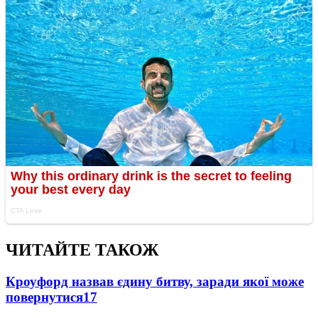
ЧИТАЙТЕ ТАКОЖ
Кроуфорд назвав єдину битву, заради якої може
повернутися
17