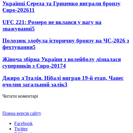
Українці Середа та Гриценко виграли бронзу
Євро-2026
11
UFC 221: Ромеро не вклався у вагу на
зважуванні
5
Полозюк здобула історичну бронзу на ЧС-2026 з
фехтування
5
Жіноча збірна України з волейболу дізналася
суперників з Євро-2017
4
Джиро д'Італія. Нібалі виграв 19-й етап, Чавес
очолив загальний залік
3
Читати коментарі
Повна версія сайту
Facebook
Twitter