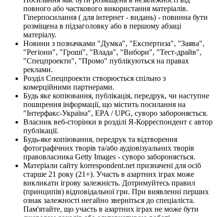
повного або часткового використання матеріалів.
Гіперпосилання ( для інтернет - видань) - повинна бути
розміщена в підзаголовку або в першому абзаці
матеріалу.
Новини з позначками "Думка", "Експертиза", "Заява",
"Регіони", "Гроші", "Влада", "Вибори", "Тест-драйв",
"Спецпроекти", "Промо" публікуються на правах
реклами.
Розділ Спецпроекти створюється спільно з
комерційними партнерами.
Будь яке копіювання, публікація, передрук, чи наступне
поширення інформації, що містить посилання на
"Інтерфакс-Україна", EPA / UPG, суворо забороняється.
Власник веб-сторінки в розділі Я-Корреспондент є автор
публікації.
Будь-яке копіювання, передрук та відтворення
фотографічних творів та/або аудіовізуальних творів
правовласника Getty Images - суворо забороняється.
Матеріали сайту korrespondent.net призначені для осіб
старше 21 року (21+). Участь в азартних іграх може
викликати ігрову залежність. Дотримуйтесь правил
(принципів) відповідальної гри. При виявленні перших
ознак залежності негайно зверніться до спеціаліста.
Пам'ятайте, що участь в азартних іграх не може бути