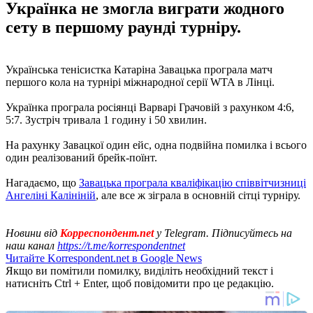
Українка не змогла виграти жодного
сету в першому раунді турніру.
Українська тенісистка Катаріна Завацька програла матч
першого кола на турнірі міжнародної серії WTA в Лінці.
Українка програла росіянці Варварі Грачовій з рахунком 4:6,
5:7. Зустріч тривала 1 годину і 50 хвилин.
На рахунку Завацкої один ейс, одна подвійна помилка і всього
один реалізований брейк-поїнт.
Нагадаємо, що
Завацька програла кваліфікацію співвітчизниці
Ангеліні Калініній
, але все ж зіграла в основній сітці турніру.
Новини від
Корреспондент.net
у Telegram. Підписуйтесь на
наш канал
https://t.me/korrespondentnet
Читайте Korrespondent.net в Google News
Якщо ви помітили помилку, виділіть необхідний текст і
натисніть Ctrl + Enter, щоб повідомити про це редакцію.