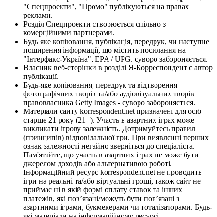
"Спецпроекти", "Промо" публікуються на правах
реклами.
Розділ Спецпроекти створюється спільно з
комерційними партнерами.
Будь яке копіювання, публікація, передрук, чи наступне
поширення інформації, що містить посилання на
"Інтерфакс-Україна", EPA / UPG, суворо забороняється.
Власник веб-сторінки в розділі Я-Корреспондент є автор
публікації.
Будь-яке копіювання, передрук та відтворення
фотографічних творів та/або аудіовізуальних творів
правовласника Getty Images - суворо забороняється.
Матеріали сайту korrespondent.net призначені для осіб
старше 21 року (21+). Участь в азартних іграх може
викликати ігрову залежність. Дотримуйтесь правил
(принципів) відповідальної гри. При виявленні перших
ознак залежності негайно зверніться до спеціаліста.
Пам'ятайте, що участь в азартних іграх не може бути
джерелом доходів або альтернативою роботі.
Інформаційний ресурс korrespondent.net не проводить
ігри на реальні та/або віртуальні гроші, також сайт не
приймає ні в якій формі оплату ставок та інших
платежів, які пов’язані/можуть бути пов’язані з
азартними іграми, букмекерами чи тоталізаторами. Будь-
які матеріали на інформаційному ресурсі