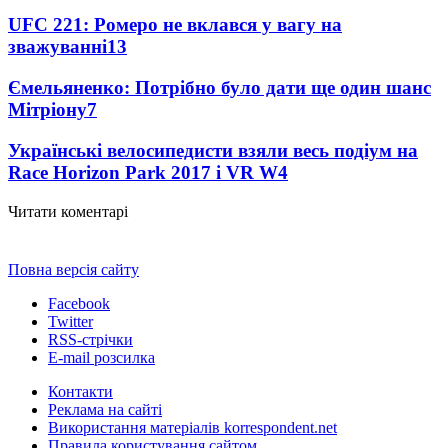
UFC 221: Ромеро не вклався у вагу на
зважуванні
13
Ємельяненко: Потрібно було дати ще один шанс
Мітріону
7
Українські велосипедисти взяли весь подіум на
Race Horizon Park 2017 і VR W
4
Читати коментарі
Повна версія сайту
Facebook
Twitter
RSS-стрічки
E-mail розсилка
Контакти
Реклама на сайті
Використання матеріалів korrespondent.net
Правила користування сайтом