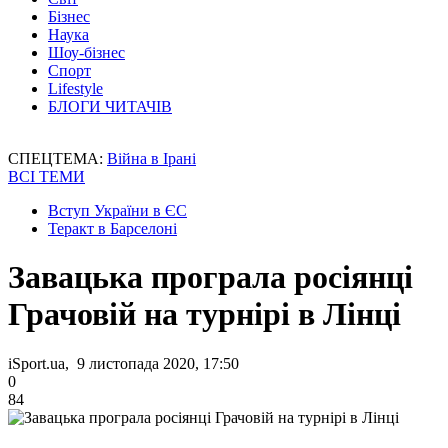
Бізнес
Наука
Шоу-бізнес
Спорт
Lifestyle
БЛОГИ ЧИТАЧІВ
СПЕЦТЕМА:
Війна в Ірані
ВСІ ТЕМИ
Вступ України в ЄС
Теракт в Барселоні
Завацька програла росіянці
Грачовій на турнірі в Лінці
iSport.ua, 9 листопада 2020, 17:50
0
84