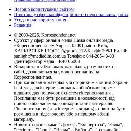
Договір користування сайтом
Політика у сфері конфіденційності і персональних даних
Угода щодо користування
Редакція
© 2000-2026, Korrespondent.net
Суб'єкт у сфері онлайн-медіа Назва онлайн-медіа –
«КореспонденТ.net» Адреса: 02091, місто Київ,
ХАРКІВСЬКЕ ШОСЕ, будинок 172-Б, офіс 208/1 E-mail:
sunlight@mediadim.com.ua
Телефон: 044-205-43-00
Ідентифікатор медіа – R40-06068
Використання будь-яких матеріалів, розміщених на
сайті, дозволяється за умови посилання на
Корреспондент.net.
При копіюванні матеріалів зі сторінки « Новини України
і світу» , для інтернет - видань - обов'язкове пряме
відкрите для пошукових систем гіперпосилання .
Посилання має бути розміщена в незалежності від
повного або часткового використання матеріалів.
Гіперпосилання ( для інтернет - видань) - повинна бути
розміщена в підзаголовку або в першому абзаці
матеріалу.
Новини з позначками "Думка", "Експертиза", "Заява",
"Регіони", "Гроші", "Влада", "Вибори", "Тест-драйв",