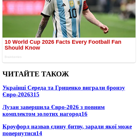
ЧИТАЙТЕ ТАКОЖ
Українці Середа та Гриценко виграли бронзу
Євро-2026
315
Лузан завершила Євро-2026 з повним
комплектом золотих нагород
16
Кроуфорд назвав єдину битву, заради якої може
повернутися
14