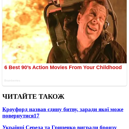
ЧИТАЙТЕ ТАКОЖ
Кроуфорд назвав єдину битву, заради якої може
повернутися
17
Українці Середа та Гриценко виграли бронзу