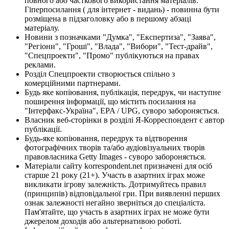
повного або часткового використання матеріалів.
Гіперпосилання ( для інтернет - видань) - повинна бути
розміщена в підзаголовку або в першому абзаці
матеріалу.
Новини з позначками "Думка", "Експертиза", "Заява",
"Регіони", "Гроші", "Влада", "Вибори", "Тест-драйв",
"Спецпроекти", "Промо" публікуються на правах
реклами.
Розділ Спецпроекти створюється спільно з
комерційними партнерами.
Будь яке копіювання, публікація, передрук, чи наступне
поширення інформації, що містить посилання на
"Інтерфакс-Україна", EPA / UPG, суворо забороняється.
Власник веб-сторінки в розділі Я-Корреспондент є автор
публікації.
Будь-яке копіювання, передрук та відтворення
фотографічних творів та/або аудіовізуальних творів
правовласника Getty Images - суворо забороняється.
Матеріали сайту korrespondent.net призначені для осіб
старше 21 року (21+). Участь в азартних іграх може
викликати ігрову залежність. Дотримуйтесь правил
(принципів) відповідальної гри. При виявленні перших
ознак залежності негайно зверніться до спеціаліста.
Пам'ятайте, що участь в азартних іграх не може бути
джерелом доходів або альтернативою роботі.