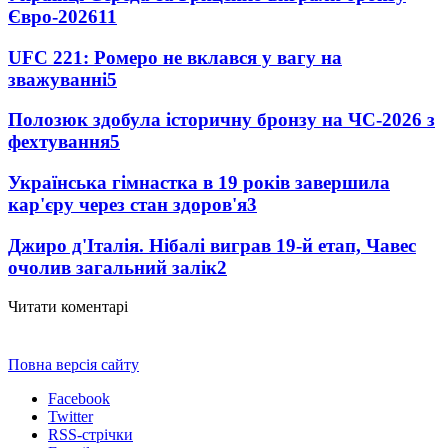
Євро-2026
11
UFC 221: Ромеро не вклався у вагу на
зважуванні
5
Полозюк здобула історичну бронзу на ЧС-2026 з
фехтування
5
Українська гімнастка в 19 років завершила
кар'єру через стан здоров'я
3
Джиро д'Італія. Нібалі виграв 19-й етап, Чавес
очолив загальний залік
2
Читати коментарі
Повна версія сайту
Facebook
Twitter
RSS-стрічки