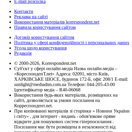
E-mail розсилка
Контакти
Реклама на сайті
Використання матеріалів korrespondent.net
Правила користування сайтом
Договір користування сайтом
Політика у сфері конфіденційності і персональних даних
Угода щодо користування
Редакція
© 2000-2026, Korrespondent.net
Суб'єкт у сфері онлайн-медіа Назва онлайн-медіа –
«КореспонденТ.net» Адреса: 02091, місто Київ,
ХАРКІВСЬКЕ ШОСЕ, будинок 172-Б, офіс 208/1 E-mail:
sunlight@mediadim.com.ua
Телефон: 044-205-43-00
Ідентифікатор медіа – R40-06068
Використання будь-яких матеріалів, розміщених на
сайті, дозволяється за умови посилання на
Корреспондент.net.
При копіюванні матеріалів зі сторінки « Новини України
і світу» , для інтернет - видань - обов'язкове пряме
відкрите для пошукових систем гіперпосилання .
Посилання має бути розміщена в незалежності від