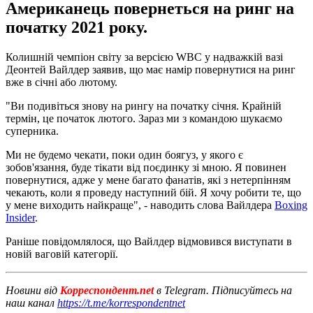
Американець повернеться на ринг на
початку 2021 року.
Колишній чемпіон світу за версією WBC у надважкій вазі
Деонтей Вайлдер заявив, що має намір повернутися на ринг
вже в січні або лютому.
"Ви подивіться знову на рингу на початку січня. Крайній
термін, це початок лютого. Зараз ми з командою шукаємо
суперника.
Ми не будемо чекати, поки один боягуз, у якого є
зобов'язання, буде тікати від поєдинку зі мною. Я повинен
повернутися, адже у мене багато фанатів, які з нетерпінням
чекають, коли я проведу наступний бій. Я хочу робити те, що
у мене виходить найкраще", - наводить слова Вайлдера
Boxing
Insider
.
Раніше повідомлялося, що Вайлдер відмовився виступати в
новій ваговій категорії.
Новини від
Корреспондент.net
в Telegram. Підписуйтесь на
наш канал
https://t.me/korrespondentnet