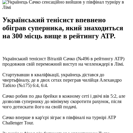
Український тенісист впевнено
обіграв суперника, який знаходиться
на 300 місць вище в рейтингу ATP.
Український тенісист Віталій Сачко (№496 в рейтингу ATP)
продовжив свій переможний виступ на челленждері в Лімі.
Стартувавши в кваліфікації, українець дістався до
чвертьфіналу, де в двох сетах переграв чилійця Алехандро
Табіло (№175) 6:4, 6:4.
Сачко робив по два брейки в кожному сеті і двічі вів 5:2, але
дозволяв супернику до мінімуму скоротити рахунок, після
чого дотискати його на своїй подачі.
Сачко вперше в кар'єрі зіграє в півфіналі на турнірі ATP
Challenger Tour.