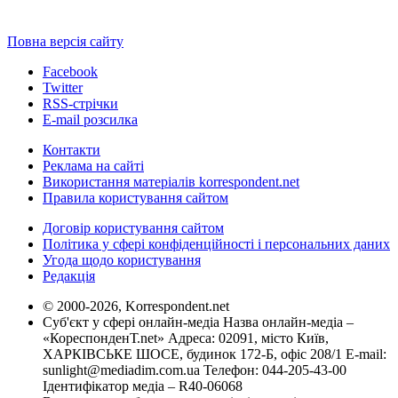
Повна версія сайту
Facebook
Twitter
RSS-стрічки
E-mail розсилка
Контакти
Реклама на сайті
Використання матеріалів korrespondent.net
Правила користування сайтом
Договір користування сайтом
Політика у сфері конфіденційності і персональних даних
Угода щодо користування
Редакція
© 2000-2026, Korrespondent.net
Суб'єкт у сфері онлайн-медіа Назва онлайн-медіа –
«КореспонденТ.net» Адреса: 02091, місто Київ,
ХАРКІВСЬКЕ ШОСЕ, будинок 172-Б, офіс 208/1 E-mail:
sunlight@mediadim.com.ua
Телефон: 044-205-43-00
Ідентифікатор медіа – R40-06068