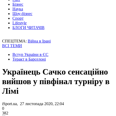
Бізнес
Наука
Шоу-бізнес
Спорт
Lifestyle
БЛОГИ ЧИТАЧІВ
СПЕЦТЕМА:
Війна в Ірані
ВСІ ТЕМИ
Вступ України в ЄС
Теракт в Барселоні
Українець Сачко сенсаційно
вийшов у півфінал турніру в
Лімі
iSport.ua, 27 листопада 2020, 22:04
0
382