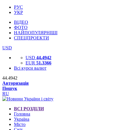
РУС
УКР
ВІДЕО
ФОТО
НАЙПОПУЛЯРНІШІ
СПЕЦПРОЕКТИ
USD
USD
44.4942
EUR
51.3366
Всі курси валют
44.4942
Авторизація
Пошук
RU
ВСІ РОЗДІЛИ
Головна
Україна
Місто
Світ