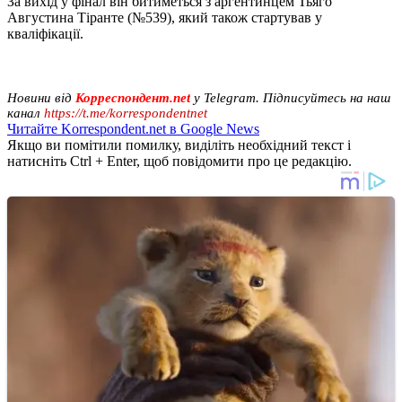
За вихід у фінал він битиметься з аргентинцем Тьяго
Августина Тіранте (№539), який також стартував у
кваліфікації.
Новини від
Корреспондент.net
у Telegram. Підписуйтесь на наш
канал
https://t.me/korrespondentnet
Читайте Korrespondent.net в Google News
Якщо ви помітили помилку, виділіть необхідний текст і
натисніть Ctrl + Enter, щоб повідомити про це редакцію.