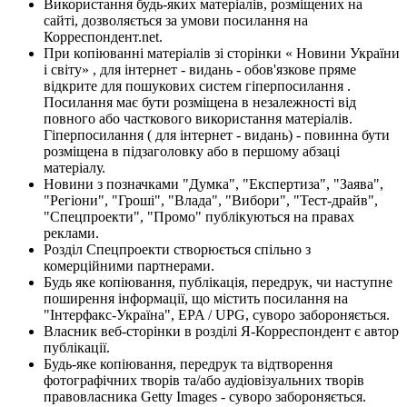
Використання будь-яких матеріалів, розміщених на
сайті, дозволяється за умови посилання на
Корреспондент.net.
При копіюванні матеріалів зі сторінки « Новини України
і світу» , для інтернет - видань - обов'язкове пряме
відкрите для пошукових систем гіперпосилання .
Посилання має бути розміщена в незалежності від
повного або часткового використання матеріалів.
Гіперпосилання ( для інтернет - видань) - повинна бути
розміщена в підзаголовку або в першому абзаці
матеріалу.
Новини з позначками "Думка", "Експертиза", "Заява",
"Регіони", "Гроші", "Влада", "Вибори", "Тест-драйв",
"Спецпроекти", "Промо" публікуються на правах
реклами.
Розділ Спецпроекти створюється спільно з
комерційними партнерами.
Будь яке копіювання, публікація, передрук, чи наступне
поширення інформації, що містить посилання на
"Інтерфакс-Україна", EPA / UPG, суворо забороняється.
Власник веб-сторінки в розділі Я-Корреспондент є автор
публікації.
Будь-яке копіювання, передрук та відтворення
фотографічних творів та/або аудіовізуальних творів
правовласника Getty Images - суворо забороняється.