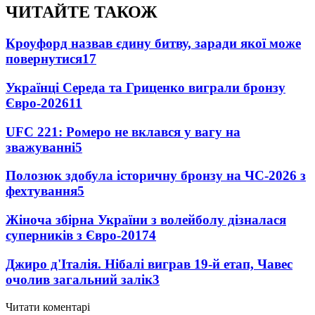
ЧИТАЙТЕ ТАКОЖ
Кроуфорд назвав єдину битву, заради якої може
повернутися
17
Українці Середа та Гриценко виграли бронзу
Євро-2026
11
UFC 221: Ромеро не вклався у вагу на
зважуванні
5
Полозюк здобула історичну бронзу на ЧС-2026 з
фехтування
5
Жіноча збірна України з волейболу дізналася
суперників з Євро-2017
4
Джиро д'Італія. Нібалі виграв 19-й етап, Чавес
очолив загальний залік
3
Читати коментарі