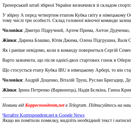
Тренерський штаб збірної України визначився зі складом спортсм
У збірну А перед четвертим етапом Кубка світу в німецькому О
тому числі три особисті. Склад головної жіночої команди залиш
Чоловіки
: Дмитро Підручний, Артем Прима, Антон Дудченко, 
Жінки
: Дарина Блашко, Юлія Джима, Олена Підгрушна, Валя С
Як і раніше невідомо, коли в команду повернеться Сергій Семе
Варто зазначити, що після однієї-двох стартових гонок в Оберхо
Що стосується етапу Кубка IBU в німецькому Арбері, то він стар
Чоловіки
: Андрій Доценко, Віталій Труш, Руслан Бригадир, Де
Жінки
: Ірина Петренко (Варвинець), Надія Бєлкіна, Ганна Кр
Новини від
Корреспондент.net
в Telegram. Підписуйтесь на на
Читайте Korrespondent.net в Google News
Якщо ви помітили помилку, виділіть необхідний текст і натисніт