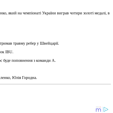
ко, який на чемпіонаті України виграв чотири золоті медалі, в
отримав травму ребер у Швейцарії.
бок IBU.
люс буде поповнення з команди А.
аленко, Юлія Городна.