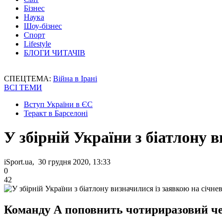
Бізнес
Наука
Шоу-бізнес
Спорт
Lifestyle
БЛОГИ ЧИТАЧІВ
СПЕЦТЕМА:
Війна в Ірані
ВСІ ТЕМИ
Вступ України в ЄС
Теракт в Барселоні
У збірній України з біатлону 
iSport.ua, 30 грудня 2020, 13:33
0
42
Команду А поповнить чотириразовий чемп