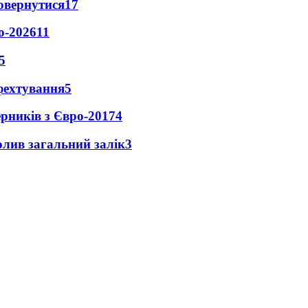
повернутися
17
о-2026
11
5
фехтування
5
ерників з Євро-2017
4
чолив загальний залік
3