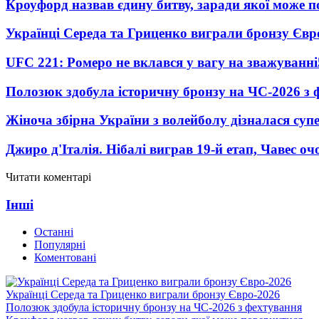
Кроуфорд назвав єдину битву, заради якої може 
Українці Середа та Гриценко виграли бронзу Євр
UFC 221: Ромеро не вклався у вагу на зважуванні
Полозюк здобула історичну бронзу на ЧС-2026 з 
Жіноча збірна України з волейболу дізналася суп
Джиро д'Італія. Нібалі виграв 19-й етап, Чавес о
Читати коментарі
Інші
Останні
Популярні
Коментовані
Українці Середа та Гриценко виграли бронзу Євро-2026
Полозюк здобула історичну бронзу на ЧС-2026 з фехтування