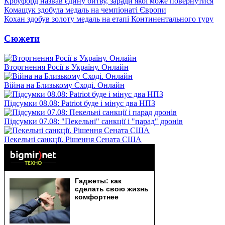
Кроуфорд назвав єдину битву, заради якої може повернутися
Комащук здобула медаль на чемпіонаті Європи
Кохан здобув золоту медаль на етапі Континентального туру
Сюжети
Вторгнення Росії в Україну. Онлайн
Війна на Близькому Сході. Онлайн
Підсумки 08.08: Patriot буде і мінус два НПЗ
Підсумки 07.08: "Пекельні" санкції і "парад" дронів
Пекельні санкції. Рішення Сената США