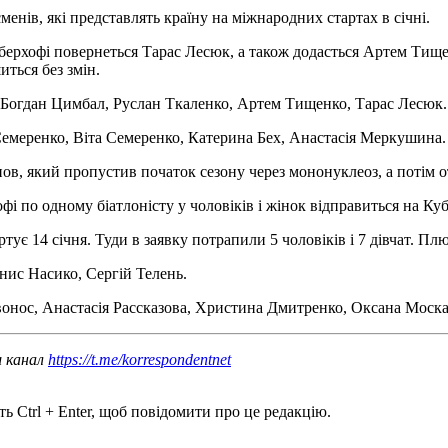
енів, які представлять країну на міжнародних стартах в січні.
берхофі повернеться Тарас Лесюк, а також додасться Артем Тищен
иться без змін.
Богдан Цимбал, Руслан Ткаленко, Артем Тищенко, Тарас Лесюк.
емеренко, Віта Семеренко, Катерина Бех, Анастасія Меркушина.
нов, який пропустив початок сезону через мононуклеоз, а потім 
фі по одному біатлоністу у чоловіків і жінок відправиться на Ку
тує 14 січня. Туди в заявку потрапили 5 чоловіків і 7 дівчат. П
нис Насико, Сергій Телень.
ивонос, Анастасія Рассказова, Христина Дмитренко, Оксана Моск
ш канал
https://t.me/korrespondentnet
ь Ctrl + Enter, щоб повідомити про це редакцію.