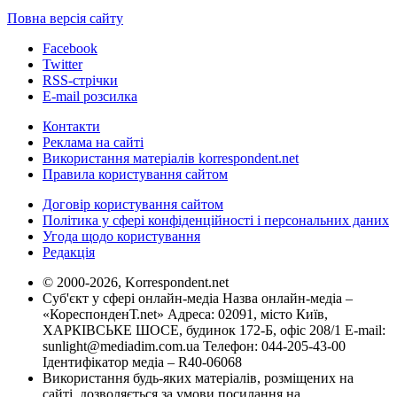
Повна версія сайту
Facebook
Twitter
RSS-стрічки
E-mail розсилка
Контакти
Реклама на сайті
Використання матеріалів korrespondent.net
Правила користування сайтом
Договір користування сайтом
Політика у сфері конфіденційності і персональних даних
Угода щодо користування
Редакція
© 2000-2026, Korrespondent.net
Суб'єкт у сфері онлайн-медіа Назва онлайн-медіа –
«КореспонденТ.net» Адреса: 02091, місто Київ,
ХАРКІВСЬКЕ ШОСЕ, будинок 172-Б, офіс 208/1 E-mail:
sunlight@mediadim.com.ua
Телефон: 044-205-43-00
Ідентифікатор медіа – R40-06068
Використання будь-яких матеріалів, розміщених на
сайті, дозволяється за умови посилання на