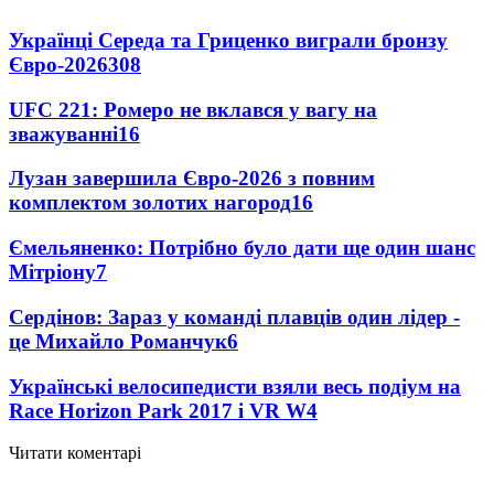
Українці Середа та Гриценко виграли бронзу
Євро-2026
308
UFC 221: Ромеро не вклався у вагу на
зважуванні
16
Лузан завершила Євро-2026 з повним
комплектом золотих нагород
16
Ємельяненко: Потрібно було дати ще один шанс
Мітріону
7
Сердінов: Зараз у команді плавців один лідер -
це Михайло Романчук
6
Українські велосипедисти взяли весь подіум на
Race Horizon Park 2017 і VR W
4
Читати коментарі