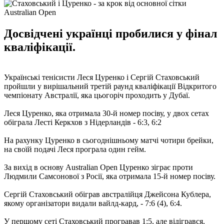
Досвідчені українці пробилися у фінал
кваліфікації.
Українські тенісисти Леся Цуренко і Сергій Стаховський
пройшли у вирішальний третій раунд кваліфікації Відкритого
чемпіонату Австралії, яка цьогоріч проходить у Дубаї.
Леся Цуренко, яка отримала 30-й номер посіву, у двох сетах
обіграла Лесті Керкхов з Нідерландів - 6:3, 6:2
На рахунку Цуренко в сьогоднішньому матчі чотири брейки,
на своїй подачі Леся програла один гейм.
За вихід в основу Australian Open Цуренко зіграє проти
Людмили Самсонової з Росії, яка отримала 15-й номер посіву.
Сергій Стаховський обіграв австралійця Джейсона Кублера,
якому організатори видали вайлд-кард, - 7:6 (4), 6:4.
У першому сеті Стаховський програвав 1:5, але відігрався,