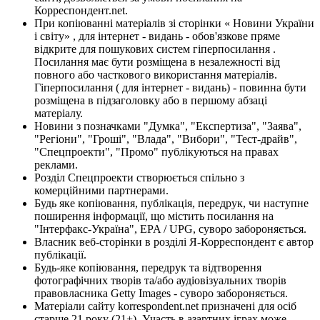
Корреспондент.net.
При копіюванні матеріалів зі сторінки « Новини України
і світу» , для інтернет - видань - обов'язкове пряме
відкрите для пошукових систем гіперпосилання .
Посилання має бути розміщена в незалежності від
повного або часткового використання матеріалів.
Гіперпосилання ( для інтернет - видань) - повинна бути
розміщена в підзаголовку або в першому абзаці
матеріалу.
Новини з позначками "Думка", "Експертиза", "Заява",
"Регіони", "Гроші", "Влада", "Вибори", "Тест-драйв",
"Спецпроекти", "Промо" публікуються на правах
реклами.
Розділ Спецпроекти створюється спільно з
комерційними партнерами.
Будь яке копіювання, публікація, передрук, чи наступне
поширення інформації, що містить посилання на
"Інтерфакс-Україна", EPA / UPG, суворо забороняється.
Власник веб-сторінки в розділі Я-Корреспондент є автор
публікації.
Будь-яке копіювання, передрук та відтворення
фотографічних творів та/або аудіовізуальних творів
правовласника Getty Images - суворо забороняється.
Матеріали сайту korrespondent.net призначені для осіб
старше 21 року (21+). Участь в азартних іграх може