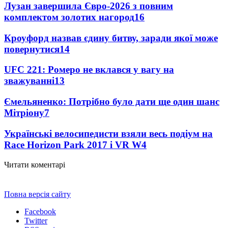
Лузан завершила Євро-2026 з повним
комплектом золотих нагород
16
Кроуфорд назвав єдину битву, заради якої може
повернутися
14
UFC 221: Ромеро не вклався у вагу на
зважуванні
13
Ємельяненко: Потрібно було дати ще один шанс
Мітріону
7
Українські велосипедисти взяли весь подіум на
Race Horizon Park 2017 і VR W
4
Читати коментарі
Повна версія сайту
Facebook
Twitter