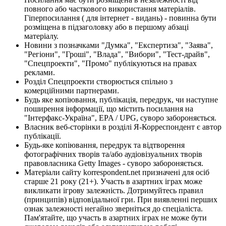
повного або часткового використання матеріалів.
Гіперпосилання ( для інтернет - видань) - повинна бути
розміщена в підзаголовку або в першому абзаці
матеріалу.
Новини з позначками "Думка", "Експертиза", "Заява",
"Регіони", "Гроші", "Влада", "Вибори", "Тест-драйв",
"Спецпроекти", "Промо" публікуються на правах
реклами.
Розділ Спецпроекти створюється спільно з
комерційними партнерами.
Будь яке копіювання, публікація, передрук, чи наступне
поширення інформації, що містить посилання на
"Інтерфакс-Україна", EPA / UPG, суворо забороняється.
Власник веб-сторінки в розділі Я-Корреспондент є автор
публікації.
Будь-яке копіювання, передрук та відтворення
фотографічних творів та/або аудіовізуальних творів
правовласника Getty Images - суворо забороняється.
Матеріали сайту korrespondent.net призначені для осіб
старше 21 року (21+). Участь в азартних іграх може
викликати ігрову залежність. Дотримуйтесь правил
(принципів) відповідальної гри. При виявленні перших
ознак залежності негайно зверніться до спеціаліста.
Пам'ятайте, що участь в азартних іграх не може бути