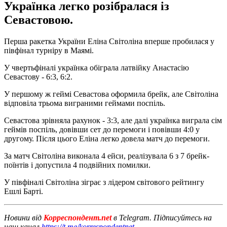
Українка легко розібралася із
Севастовою.
Перша ракетка України Еліна Світоліна вперше пробилася у
півфінал турніру в Маямі.
У чвертьфіналі українка обіграла латвійку Анастасію
Севастову - 6:3, 6:2.
У першому ж геймі Севастова оформила брейк, але Світоліна
відповіла трьома виграними геймами поспіль.
Севастова зрівняла рахунок - 3:3, але далі українка виграла сім
геймів поспіль, довівши сет до перемоги і повівши 4:0 у
другому. Після цього Еліна легко довела матч до перемоги.
За матч Світоліна виконала 4 ейси, реалізувала 6 з 7 брейк-
поїнтів і допустила 4 подвійних помилки.
У півфіналі Світоліна зіграє з лідером світового рейтингу
Ешлі Барті.
Новини від
Корреспондент.net
в Telegram. Підписуйтесь на
наш канал
https://t.me/korrespondentnet