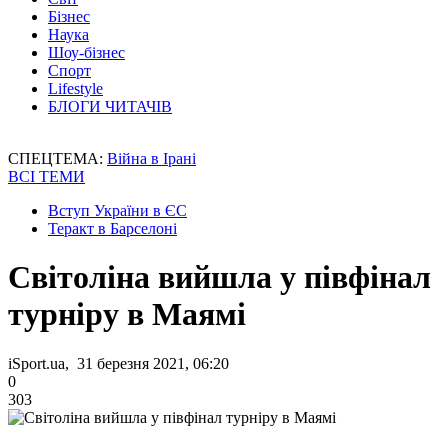
Бізнес
Наука
Шоу-бізнес
Спорт
Lifestyle
БЛОГИ ЧИТАЧІВ
СПЕЦТЕМА:
Війна в Ірані
ВСІ ТЕМИ
Вступ України в ЄС
Теракт в Барселоні
Світоліна вийшла у півфінал
турніру в Маямі
iSport.ua, 31 березня 2021, 06:20
0
303