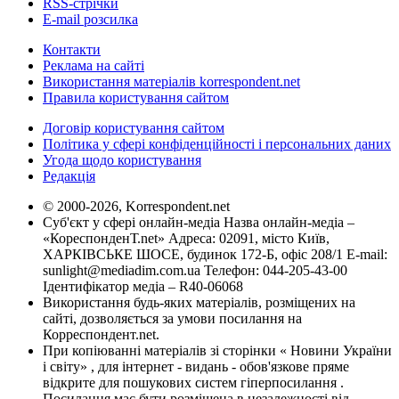
RSS-стрічки
E-mail розсилка
Контакти
Реклама на сайті
Використання матеріалів korrespondent.net
Правила користування сайтом
Договір користування сайтом
Політика у сфері конфіденційності і персональних даних
Угода щодо користування
Редакція
© 2000-2026, Korrespondent.net
Суб'єкт у сфері онлайн-медіа Назва онлайн-медіа –
«КореспонденТ.net» Адреса: 02091, місто Київ,
ХАРКІВСЬКЕ ШОСЕ, будинок 172-Б, офіс 208/1 E-mail:
sunlight@mediadim.com.ua
Телефон: 044-205-43-00
Ідентифікатор медіа – R40-06068
Використання будь-яких матеріалів, розміщених на
сайті, дозволяється за умови посилання на
Корреспондент.net.
При копіюванні матеріалів зі сторінки « Новини України
і світу» , для інтернет - видань - обов'язкове пряме
відкрите для пошукових систем гіперпосилання .
Посилання має бути розміщена в незалежності від