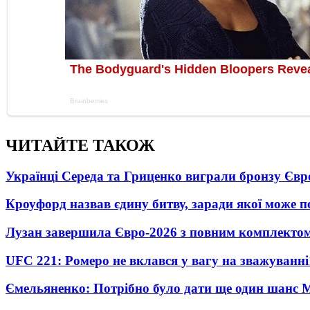
ЧИТАЙТЕ ТАКОЖ
Українці Середа та Гриценко виграли бронзу Євр
Кроуфорд назвав єдину битву, заради якої може 
Лузан завершила Євро-2026 з повним комплектом
UFC 221: Ромеро не вклався у вагу на зважуванні
Ємельяненко: Потрібно було дати ще один шанс 