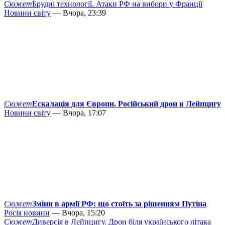
Сюжет
Брудні технології. Атаки РФ на вибори у Франції
Новини світу
— Вчора, 23:39
Сюжет
Ескалація для Європи. Російський дрон в Лейпцигу
Новини світу
— Вчора, 17:07
Сюжет
Зміни в армії РФ: що стоїть за рішенням Путіна
Росія новини
— Вчора, 15:20
Сюжет
Диверсія в Лейпцигу. Дрон біля українського літака