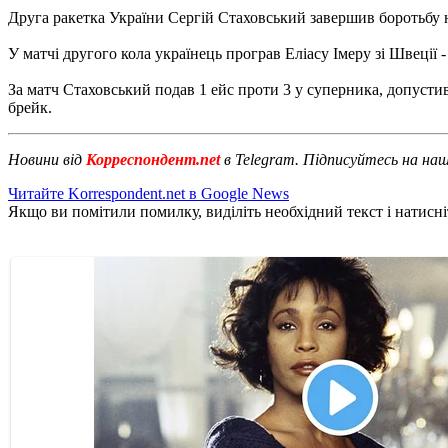
Друга ракетка України Сергій Стаховський завершив боротьбу н
У матчі другого кола українець програв Еліасу Імеру зі Швеції - 
За матч Стаховський подав 1 ейс проти 3 у суперника, допустив 
брейк.
Новини від
Корреспондент.net
в Telegram. Підписуйтесь на на
Читайте Korrespondent.net в Google News
Якщо ви помітили помилку, виділіть необхідний текст і натисніт