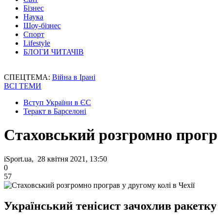
Бізнес
Наука
Шоу-бізнес
Спорт
Lifestyle
БЛОГИ ЧИТАЧІВ
СПЕЦТЕМА:
Війна в Ірані
ВСІ ТЕМИ
Вступ України в ЄС
Теракт в Барселоні
Стаховський розгромно програ
iSport.ua, 28 квітня 2021, 13:50
0
57
Український тенісист зачохлив ракетку 