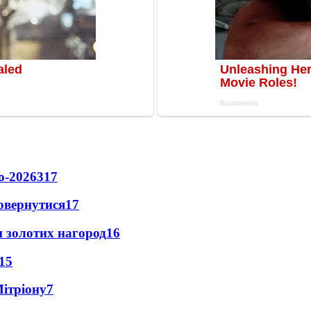
о-2026
317
повернутися
17
 золотих нагород
16
15
Мітріону
7