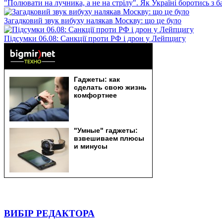
"Полювати на лучника, а не на стрілу". Як Україні боротись з 
Загадковий звук вибуху налякав Москву: що це було
Підсумки 06.08: Санкції проти РФ і дрон у Лейпцигу
ВИБІР РЕДАКТОРА