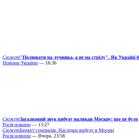
Сюжет
"Полювати на лучника, а не на стрілу". Як Україні 
Новини України
— 16:36
Сюжет
Загадковий звук вибуху налякав Москву: що це було
Росія новини
— 15:27
Сюжет
Бенкет генералів. Наслідки вибуху в Москві
Росія новини
— Вчора, 23:58