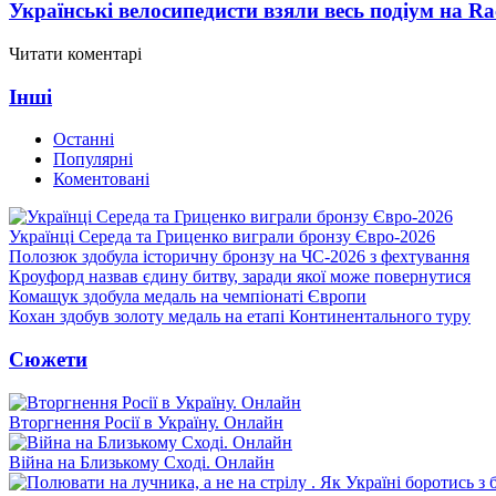
Українські велосипедисти взяли весь подіум на Ra
Читати коментарі
Інші
Останні
Популярні
Коментовані
Українці Середа та Гриценко виграли бронзу Євро-2026
Полозюк здобула історичну бронзу на ЧС-2026 з фехтування
Кроуфорд назвав єдину битву, заради якої може повернутися
Комащук здобула медаль на чемпіонаті Європи
Кохан здобув золоту медаль на етапі Континентального туру
Сюжети
Вторгнення Росії в Україну. Онлайн
Війна на Близькому Сході. Онлайн