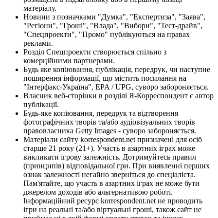
матеріалу.
Новини з позначками "Думка", "Експертиза", "Заява",
"Регіони", "Гроші", "Влада", "Вибори", "Тест-драйв",
"Спецпроекти", "Промо" публікуються на правах
реклами.
Розділ Спецпроекти створюється спільно з
комерційними партнерами.
Будь яке копіювання, публікація, передрук, чи наступне
поширення інформації, що містить посилання на
"Інтерфакс-Україна", EPA / UPG, суворо забороняється.
Власник веб-сторінки в розділі Я-Корреспондент є автор
публікації.
Будь-яке копіювання, передрук та відтворення
фотографічних творів та/або аудіовізуальних творів
правовласника Getty Images - суворо забороняється.
Матеріали сайту korrespondent.net призначені для осіб
старше 21 року (21+). Участь в азартних іграх може
викликати ігрову залежність. Дотримуйтесь правил
(принципів) відповідальної гри. При виявленні перших
ознак залежності негайно зверніться до спеціаліста.
Пам'ятайте, що участь в азартних іграх не може бути
джерелом доходів або альтернативою роботі.
Інформаційний ресурс korrespondent.net не проводить
ігри на реальні та/або віртуальні гроші, також сайт не