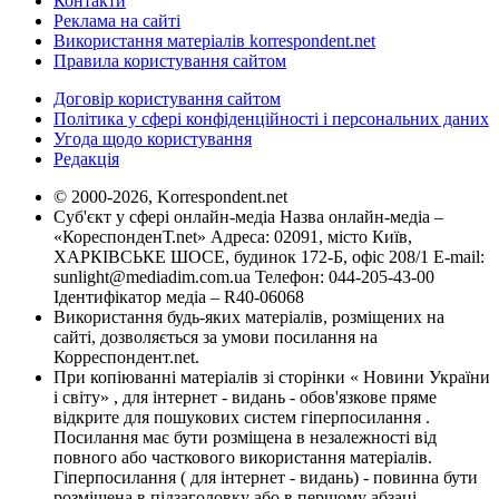
Контакти
Реклама на сайті
Використання матеріалів korrespondent.net
Правила користування сайтом
Договір користування сайтом
Політика у сфері конфіденційності і персональних даних
Угода щодо користування
Редакція
© 2000-2026, Korrespondent.net
Суб'єкт у сфері онлайн-медіа Назва онлайн-медіа –
«КореспонденТ.net» Адреса: 02091, місто Київ,
ХАРКІВСЬКЕ ШОСЕ, будинок 172-Б, офіс 208/1 E-mail:
sunlight@mediadim.com.ua
Телефон: 044-205-43-00
Ідентифікатор медіа – R40-06068
Використання будь-яких матеріалів, розміщених на
сайті, дозволяється за умови посилання на
Корреспондент.net.
При копіюванні матеріалів зі сторінки « Новини України
і світу» , для інтернет - видань - обов'язкове пряме
відкрите для пошукових систем гіперпосилання .
Посилання має бути розміщена в незалежності від
повного або часткового використання матеріалів.
Гіперпосилання ( для інтернет - видань) - повинна бути
розміщена в підзаголовку або в першому абзаці