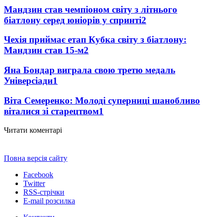
Мандзин став чемпіоном світу з літнього
біатлону серед юніорів у спринті
2
Чехія приймає етап Кубка світу з біатлону:
Мандзин став 15-м
2
Яна Бондар виграла свою третю медаль
Універсіади
1
Віта Семеренко: Молоді суперниці шанобливо
віталися зі старецтвом
1
Читати коментарі
Повна версія сайту
Facebook
Twitter
RSS-стрічки
E-mail розсилка