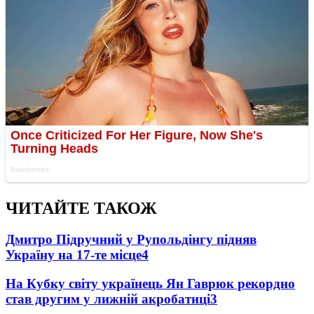
ЧИТАЙТЕ ТАКОЖ
Дмитро Підручний у Рупольдінгу підняв
Україну на 17-те місце
4
На Кубку світу українець Ян Гаврюк рекордно
став другим у лижній акробатиці
3