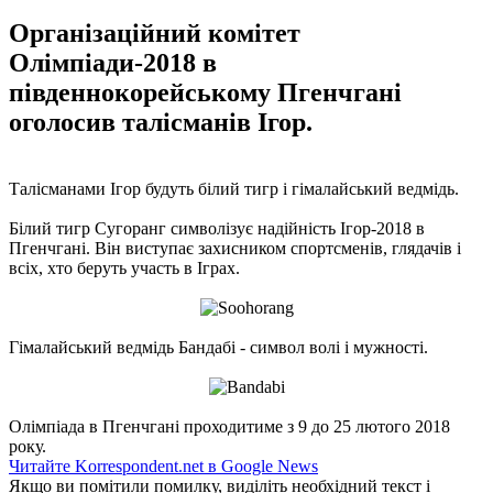
Організаційний комітет
Олімпіади-2018 в
південнокорейському Пгенчгані
оголосив талісманів Ігор.
Талісманами Ігор будуть білий тигр і гімалайський ведмідь.
Білий тигр Сугоранг символізує надійність Ігор-2018 в
Пгенчгані. Він виступає захисником спортсменів, глядачів і
всіх, хто беруть участь в Іграх.
Гімалайський ведмідь Бандабі - символ волі і мужності.
Олімпіада в Пгенчгані проходитиме з 9 до 25 лютого 2018
року.
Читайте Korrespondent.net в Google News
Якщо ви помітили помилку, виділіть необхідний текст і