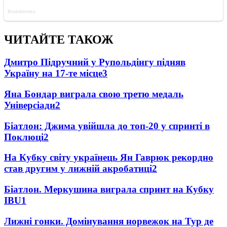
ЧИТАЙТЕ ТАКОЖ
Дмитро Підручний у Рупольдінгу підняв
Україну на 17-те місце
3
Яна Бондар виграла свою третю медаль
Універсіади
2
Біатлон: Джима увійшла до топ-20 у спринті в
Поклюці
2
На Кубку світу українець Ян Гаврюк рекордно
став другим у лижній акробатиці
2
Біатлон. Меркушина виграла спринт на Кубку
IBU
1
Лижні гонки. Домінування норвежок на Тур де