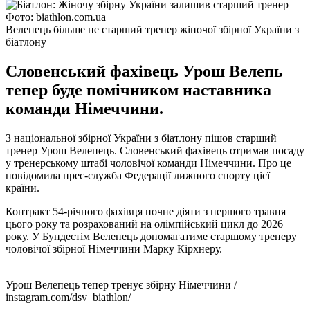
Фото: biathlon.com.ua
Велепець більше не старший тренер жіночої збірної України з
біатлону
Словенський фахівець Урош Велепь
тепер буде помічником наставника
команди Німеччини.
З національної збірної України з біатлону пішов старший
тренер Урош Велепець. Словенський фахівець отримав посаду
у тренерському штабі чоловічої команди Німеччини. Про це
повідомила прес-служба Федерації лижного спорту цієї
країни.
Контракт 54-річного фахівця почне діяти з першого травня
цього року та розрахований на олімпійський цикл до 2026
року. У Бундестім Велепець допомагатиме старшому тренеру
чоловічої збірної Німеччини Марку Кірхнеру.
Урош Велепець тепер тренує збірну Німеччини /
instagram.com/dsv_biathlon/