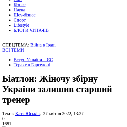
Бізнес
Наука
Шоу-бізнес
Спорт
Lifestyle
БЛОГИ ЧИТАЧІВ
СПЕЦТЕМА:
Війна в Ірані
ВСІ ТЕМИ
Вступ України в ЄС
Теракт в Барселоні
Біатлон: Жіночу збірну
України залишив старший
тренер
Текст:
Катя Юськів
, 27 квітня 2022, 13:27
0
1681