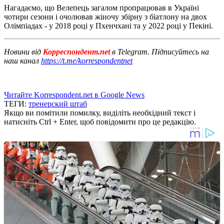
Нагадаємо, що Велепець загалом пропрацював в Україні
чотири сезони і очолював жіночу збірну з біатлону на двох
Олімпіадах - у 2018 році у Пхенчхані та у 2022 році у Пекіні.
Новини від
Корреспондент.net
в Telegram. Підписуйтесь на
наш канал
https://t.me/korrespondentnet
Читайте Korrespondent.net в Google News
ТЕГИ:
тренерский штаб
Якщо ви помітили помилку, виділіть необхідний текст і
натисніть Ctrl + Enter, щоб повідомити про це редакцію.