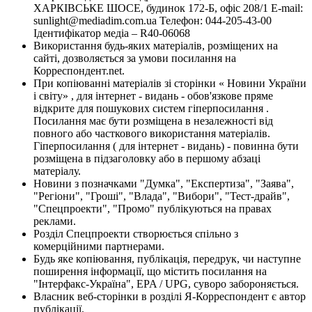
ХАРКІВСЬКЕ ШОСЕ, будинок 172-Б, офіс 208/1 E-mail:
sunlight@mediadim.com.ua
Телефон: 044-205-43-00
Ідентифікатор медіа – R40-06068
Використання будь-яких матеріалів, розміщених на
сайті, дозволяється за умови посилання на
Корреспондент.net.
При копіюванні матеріалів зі сторінки « Новини України
і світу» , для інтернет - видань - обов'язкове пряме
відкрите для пошукових систем гіперпосилання .
Посилання має бути розміщена в незалежності від
повного або часткового використання матеріалів.
Гіперпосилання ( для інтернет - видань) - повинна бути
розміщена в підзаголовку або в першому абзаці
матеріалу.
Новини з позначками "Думка", "Експертиза", "Заява",
"Регіони", "Гроші", "Влада", "Вибори", "Тест-драйв",
"Спецпроекти", "Промо" публікуються на правах
реклами.
Розділ Спецпроекти створюється спільно з
комерційними партнерами.
Будь яке копіювання, публікація, передрук, чи наступне
поширення інформації, що містить посилання на
"Інтерфакс-Україна", EPA / UPG, суворо забороняється.
Власник веб-сторінки в розділі Я-Корреспондент є автор
публікації.