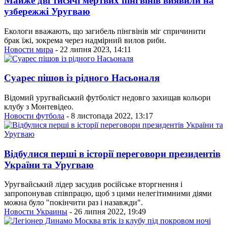
Майже дві тисячі мертвих пінгвінів виявили на
узбережжі Уругваю
Екологи вважають, що загибель пінгвінів міг спричинити
брак їжі, зокрема через надмірний вилов риби.
Новости мира
- 22 липня 2023, 14:11
Суарес пішов із рідного Насьоналя
Відомий уругвайський футболіст недовго захищав кольори
клубу з Монтевідео.
Новости футбола
- 8 листопада 2022, 13:17
Відбулися перші в історії переговори президентів
України та Уругваю
Уругвайський лідер засудив російське вторгнення і
запропонував співпрацю, щоб з цими нелегітимними діями
можна було "покінчити раз і назавжди".
Новости Украины
- 26 липня 2022, 19:49