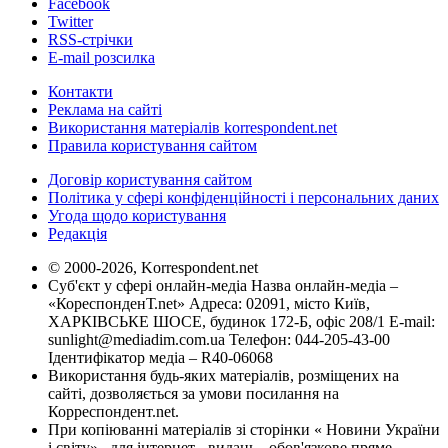
Facebook
Twitter
RSS-стрічки
E-mail розсилка
Контакти
Реклама на сайті
Використання матеріалів korrespondent.net
Правила користування сайтом
Договір користування сайтом
Політика у сфері конфіденційності і персональних даних
Угода щодо користування
Редакція
© 2000-2026, Korrespondent.net
Суб'єкт у сфері онлайн-медіа Назва онлайн-медіа –
«КореспонденТ.net» Адреса: 02091, місто Київ,
ХАРКІВСЬКЕ ШОСЕ, будинок 172-Б, офіс 208/1 E-mail:
sunlight@mediadim.com.ua
Телефон: 044-205-43-00
Ідентифікатор медіа – R40-06068
Використання будь-яких матеріалів, розміщених на
сайті, дозволяється за умови посилання на
Корреспондент.net.
При копіюванні матеріалів зі сторінки « Новини України
і світу» , для інтернет - видань - обов'язкове пряме