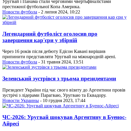
Уругвай і Панама стали черговими чвертьфіналістами
престижної футбольної Копа Америка.
Новости футбола
- 2 липня 2024, 10:22
Легендарний футболіст оголосив про
завершення кар'єри у збірній
Через 16 років після дебюту Едісон Кавані вирішив
припинити представляти Уругвай на міжнародній арені.
Новости футбола
- 31 травня 2024, 13:51
Зеленський зустрівся з трьома президентами
Президент України під час свого візиту до Аргентини провів
зустрічі з лідерами Парагваю, Уругваю та Еквадору.
Новости Украины
- 10 грудня 2023, 17:44
ЧС-2026: Уругвай шокував Аргентину в Буенос-
Айресі