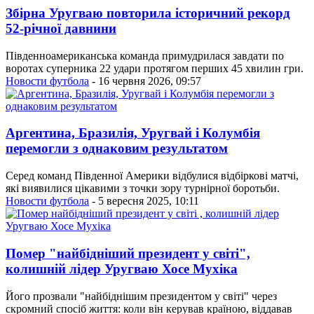
Збірна Уругваю повторила історичний рекорд
52-річної давнини
Південноамериканська команда примудрилася завдати по
воротах суперника 22 удари протягом перших 45 хвилин гри.
Новости футбола
- 16 червня 2026, 09:57
Аргентина, Бразилія, Уругвай і Колумбія
перемогли з однаковим результатом
Серед команд Південної Америки відбулися відбіркові матчі,
які виявилися цікавими з точки зору турнірної боротьби.
Новости футбола
- 5 вересня 2025, 10:11
Помер "найбідніший президент у світі",
колишній лідер Уругваю Хосе Мухіка
Його прозвали "найбіднішим президентом у світі" через
скромний спосіб життя: коли він керував країною, віддавав