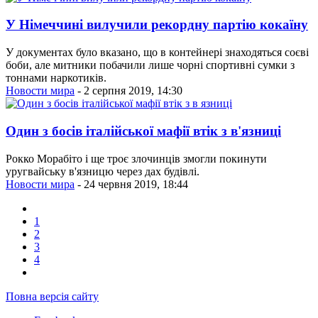
У Німеччині вилучили рекордну партію кокаїну
У документах було вказано, що в контейнері знаходяться соєві
боби, але митники побачили лише чорні спортивні сумки з
тоннами наркотиків.
Новости мира
- 2 серпня 2019, 14:30
Один з босів італійської мафії втік з в'язниці
Рокко Морабіто і ще троє злочинців змогли покинути
уругвайську в'язницю через дах будівлі.
Новости мира
- 24 червня 2019, 18:44
1
2
3
4
Повна версія сайту