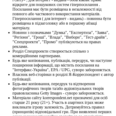
відкрите для пошукових систем гіперпосилання .
Посилання має бути розміщена в незалежності від
повного або часткового використання матеріалів.
Гіперпосилання ( для інтернет - видань) - повинна бути
розміщена в підзаголовку або в першому абзаці
матеріалу.
Новини з позначками "Думка", "Експертиза", "Заява",
"Регіони", "Гроші", "Влада", "Вибори", "Тест-драйв",
"Спецпроекти", "Промо" публікуються на правах
реклами.
Розділ Спецпроекти створюється спільно з
комерційними партнерами.
Будь яке копіювання, публікація, передрук, чи наступне
поширення інформації, що містить посилання на
"Інтерфакс-Україна", EPA / UPG, суворо забороняється.
Власник веб-сторінки в розділі Я-Корреспондент є автор
публікації.
Будь-яке копіювання, передрук та відтворення
фотографічних творів та/або аудіовізуальних творів
правовласника Getty Images - суворо забороняється.
Матеріали сайту korrespondent.net призначені для осіб
старше 21 року (21+). Участь в азартних іграх може
викликати ігрову залежність. Дотримуйтесь правил
(принципів) відповідальної гри. При виявленні перших