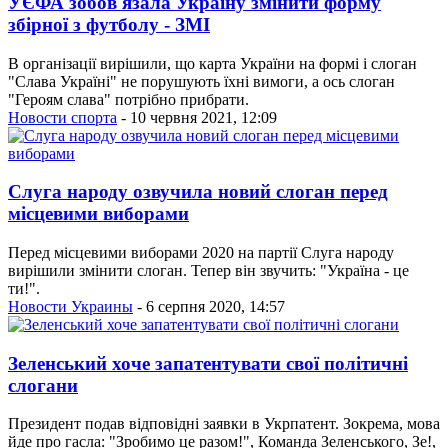
УЄФА зобов'язала Україну змінити форму
збірної з футболу - ЗМІ
В організації вирішили, що карта України на формі і слоган
"Слава Україні" не порушують їхні вимоги, а ось слоган
"Героям слава" потрібно прибрати.
Новости спорта
- 10 червня 2021, 12:09
Слуга народу озвучила новий слоган перед
місцевими виборами
Перед місцевими виборами 2020 на партії Слуга народу
вирішили змінити слоган. Тепер він звучить: "Україна - це
ти!".
Новости Украины
- 6 серпня 2020, 14:57
Зеленський хоче запатентувати свої політичні
слогани
Президент подав відповідні заявки в Укрпатент. Зокрема, мова
йде про гасла: "Зробимо це разом!", Команда Зеленського, Зе!,