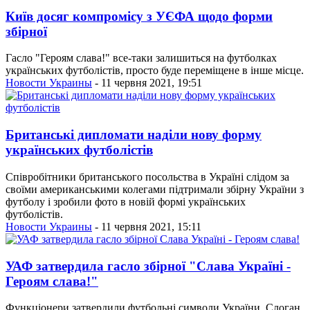
Київ досяг компромісу з УЄФА щодо форми
збірної
Гасло "Героям слава!" все-таки залишиться на футболках
українських футболістів, просто буде переміщене в інше місце.
Новости Украины
- 11 червня 2021, 19:51
Британські дипломати наділи нову форму
українських футболістів
Співробітники британського посольства в Україні слідом за
своїми американськими колегами підтримали збірну України з
футболу і зробили фото в новій формі українських
футболістів.
Новости Украины
- 11 червня 2021, 15:11
УАФ затвердила гасло збірної "Слава Україні -
Героям слава!"
Функціонери затвердили футбольні символи України. Слоган