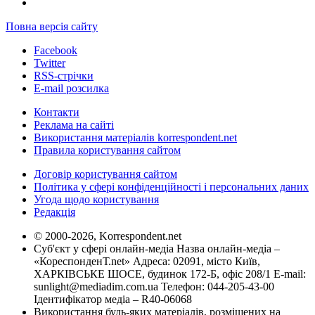
Повна версія сайту
Facebook
Twitter
RSS-стрічки
E-mail розсилка
Контакти
Реклама на сайті
Використання матеріалів korrespondent.net
Правила користування сайтом
Договір користування сайтом
Політика у сфері конфіденційності і персональних даних
Угода щодо користування
Редакція
© 2000-2026, Korrespondent.net
Суб'єкт у сфері онлайн-медіа Назва онлайн-медіа –
«КореспонденТ.net» Адреса: 02091, місто Київ,
ХАРКІВСЬКЕ ШОСЕ, будинок 172-Б, офіс 208/1 E-mail:
sunlight@mediadim.com.ua
Телефон: 044-205-43-00
Ідентифікатор медіа – R40-06068
Використання будь-яких матеріалів, розміщених на