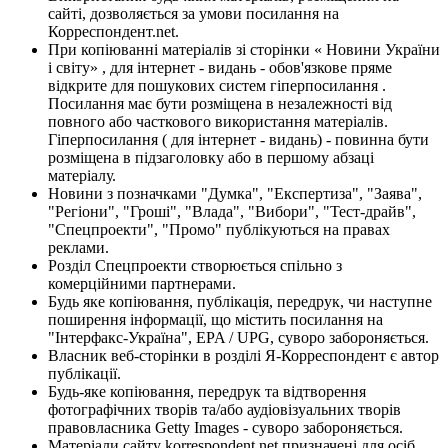
сайті, дозволяється за умови посилання на
Корреспондент.net.
При копіюванні матеріалів зі сторінки « Новини України
і світу» , для інтернет - видань - обов'язкове пряме
відкрите для пошукових систем гіперпосилання .
Посилання має бути розміщена в незалежності від
повного або часткового використання матеріалів.
Гіперпосилання ( для інтернет - видань) - повинна бути
розміщена в підзаголовку або в першому абзаці
матеріалу.
Новини з позначками "Думка", "Експертиза", "Заява",
"Регіони", "Гроші", "Влада", "Вибори", "Тест-драйв",
"Спецпроекти", "Промо" публікуються на правах
реклами.
Розділ Спецпроекти створюється спільно з
комерційними партнерами.
Будь яке копіювання, публікація, передрук, чи наступне
поширення інформації, що містить посилання на
"Інтерфакс-Україна", EPA / UPG, суворо забороняється.
Власник веб-сторінки в розділі Я-Корреспондент є автор
публікації.
Будь-яке копіювання, передрук та відтворення
фотографічних творів та/або аудіовізуальних творів
правовласника Getty Images - суворо забороняється.
Матеріали сайту korrespondent.net призначені для осіб