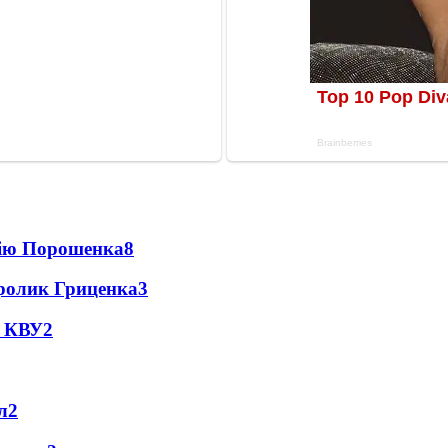
цію Порошенка
8
ролик Гриценка
3
- КВУ
2
л
2