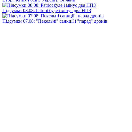
Підсумки 08.08: Patriot буде і мінус два НПЗ
Підсумки 07.08: "Пекельні" санкції і "парад" дронів