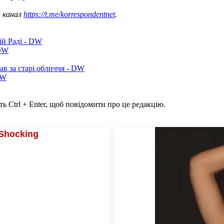
ш канал
https://t.me/korrespondentnet
.
ій Раді - DW
 DW
ав за старі обличчя - DW
DW
ь Ctrl + Enter, щоб повідомити про це редакцію.