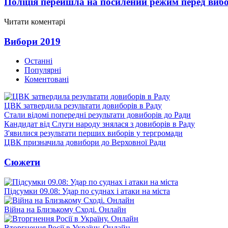
Поліція перейшла на посилений режим перед виб
Читати коментарі
Вибори 2019
Останні
Популярні
Коментовані
ЦВК затвердила результати довиборів в Раду
Стали відомі попередні результати довиборів до Ради
Кандидат від Слуги народу знялася з довиборів в Раду
З'явилися результати перших виборів у тергромади
ЦВК призначила довибори до Верховної Ради
Сюжети
Підсумки 09.08: Удар по суднах і атаки на міста
Війна на Близькому Сході. Онлайн
Вторгнення Росії в Україну. Онлайн