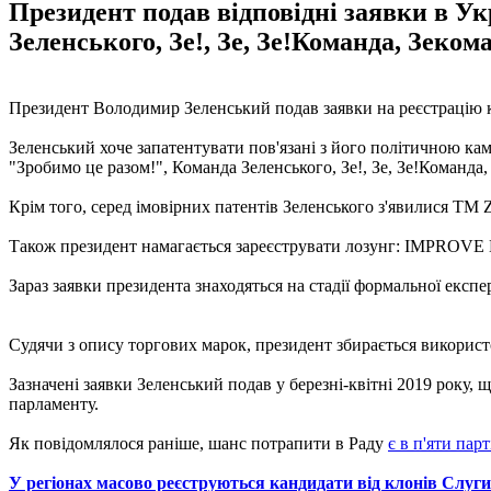
Президент подав відповідні заявки в Ук
Зеленського, Зе!, Зе, Зе!Команда, Зекома
Президент Володимир Зеленський подав заявки на реєстрацію к
Зеленський хоче запатентувати пов'язані з його політичною кам
"Зробимо це разом!", Команда Зеленського, Зе!, Зе, Зе!Команда, 
Крім того, серед імовірних патентів Зеленського з'явилися ТМ 
Також президент намагається зареєструвати лозунг: IMPROVE L
Зараз заявки президента знаходяться на стадії формальної експе
Судячи з опису торгових марок, президент збирається використову
Зазначені заявки Зеленський подав у березні-квітні 2019 року,
парламенту.
Як повідомлялося раніше, шанс потрапити в Раду
є в п'яти парт
У регіонах масово реєструються кандидати від клонів Слуги