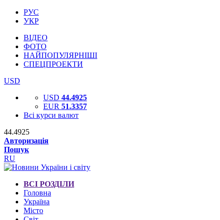
РУС
УКР
ВІДЕО
ФОТО
НАЙПОПУЛЯРНІШІ
СПЕЦПРОЕКТИ
USD
USD
44.4925
EUR
51.3357
Всі курси валют
44.4925
Авторизація
Пошук
RU
ВСІ РОЗДІЛИ
Головна
Україна
Місто
Світ