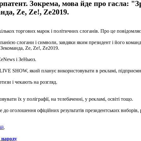
рпатент. Зокрема, мова йде про гасла: "
нда, Ze, Ze!, Ze2019.
ількох торгових марок і політичних слоганів. Про це повідомля
панією слогани і символи, завдяки яким президент і його команда
Зекоманда, Ze, Ze!, Ze2019.
ZeNews і ЗеНьюз.
IVE SHOW, який планує використовувати в рекламі, підприємницт
ртизи і чекають на розгляд.
вати їх у поліграфії, на телебаченні, у рекламі, освіті тощо.
 ще до оголошення офіційних результатів президентських виборів,
ій
.
 народу