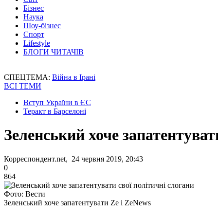
Бізнес
Наука
Шоу-бізнес
Спорт
Lifestyle
БЛОГИ ЧИТАЧІВ
СПЕЦТЕМА:
Війна в Ірані
ВСІ ТЕМИ
Вступ України в ЄС
Теракт в Барселоні
Зеленський хоче запатентувати
Корреспондент.net, 24 червня 2019, 20:43
0
864
Фото: Вести
Зеленський хоче запатентувати Ze і ZeNews