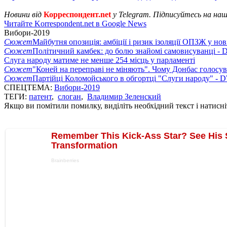
Новини від
Корреспондент.net
у Telegram. Підписуйтесь на на
Читайте Korrespondent.net в Google News
Вибори-2019
Сюжет
Майбутня опозиція: амбіції і ризик ізоляції ОПЗЖ у нов
Сюжет
Політичний камбек: до болю знайомі самовисуванці -
Слуга народу матиме не менше 254 місць у парламенті
Сюжет
"Коней на переправі не міняють". Чому Донбас голосув
Сюжет
Партійці Коломойського в обгортці "Слуги народу" - 
СПЕЦТЕМА:
Вибори-2019
ТЕГИ:
патент
,
слоган
,
Владимир Зеленский
Якщо ви помітили помилку, виділіть необхідний текст і натисніт