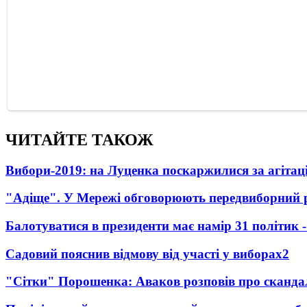
ЧИТАЙТЕ ТАКОЖ
Вибори-2019: на Луценка поскаржилися за агіта
"Адіще". У Мережі обговорюють передвиборний 
Балотуватися в президенти має намір 31 політик 
Садовий пояснив відмову від участі у виборах
2
"Сітки" Порошенка: Аваков розповів про сканда