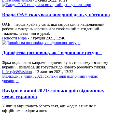
Lifestyle&Fashion
- 5 січня 2022, 16:21
Влада ОАЕ скасувала вихідний день у п'ятницю
ОАЕ – перша країна у світі, яка запровадила національний
робочий тиждень коротший за глобальний п'ятиденний
тиждень, зазначили в уряді.
Новости мира
- 7 грудня 2021, 12:46
Дорофєєва розповіла, як "відновлює ресурс"
Зірка поділилася кадрами відпочинку в стильному в'язаному
вбранні і зізналася, як готується до нового робочого тижня.
Lifestyle&Fashion
- 12 жовтня 2021, 13:32
Вихідні в липні 2021: скільки днів відпочинку
чекає українців
У липні відзначають багато свят, але жодне з них не є
офіційним вихідним днем.