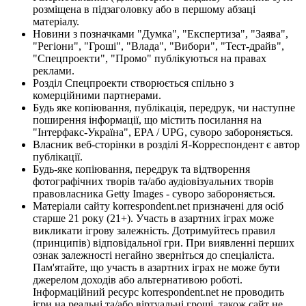
розміщена в підзаголовку або в першому абзаці
матеріалу.
Новини з позначками "Думка", "Експертиза", "Заява",
"Регіони", "Гроші", "Влада", "Вибори", "Тест-драйв",
"Спецпроекти", "Промо" публікуються на правах
реклами.
Розділ Спецпроекти створюється спільно з
комерційними партнерами.
Будь яке копіювання, публікація, передрук, чи наступне
поширення інформації, що містить посилання на
"Інтерфакс-Україна", EPA / UPG, суворо забороняється.
Власник веб-сторінки в розділі Я-Корреспондент є автор
публікації.
Будь-яке копіювання, передрук та відтворення
фотографічних творів та/або аудіовізуальних творів
правовласника Getty Images - суворо забороняється.
Матеріали сайту korrespondent.net призначені для осіб
старше 21 року (21+). Участь в азартних іграх може
викликати ігрову залежність. Дотримуйтесь правил
(принципів) відповідальної гри. При виявленні перших
ознак залежності негайно зверніться до спеціаліста.
Пам'ятайте, що участь в азартних іграх не може бути
джерелом доходів або альтернативою роботі.
Інформаційний ресурс korrespondent.net не проводить
ігри на реальні та/або віртуальні гроші, також сайт не