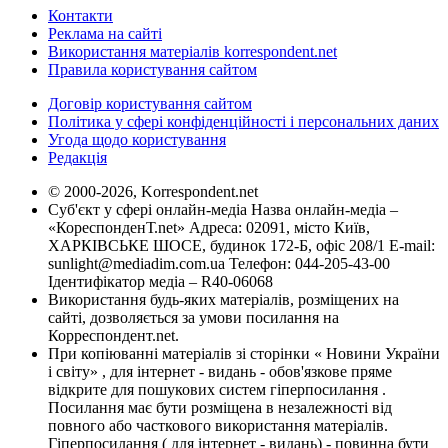
Контакти
Реклама на сайті
Використання матеріалів korrespondent.net
Правила користування сайтом
Договір користування сайтом
Політика у сфері конфіденційності і персональних даних
Угода щодо користування
Редакція
© 2000-2026, Korrespondent.net
Суб'єкт у сфері онлайн-медіа Назва онлайн-медіа –
«КореспонденТ.net» Адреса: 02091, місто Київ,
ХАРКІВСЬКЕ ШОСЕ, будинок 172-Б, офіс 208/1 E-mail:
sunlight@mediadim.com.ua
Телефон: 044-205-43-00
Ідентифікатор медіа – R40-06068
Використання будь-яких матеріалів, розміщених на
сайті, дозволяється за умови посилання на
Корреспондент.net.
При копіюванні матеріалів зі сторінки « Новини України
і світу» , для інтернет - видань - обов'язкове пряме
відкрите для пошукових систем гіперпосилання .
Посилання має бути розміщена в незалежності від
повного або часткового використання матеріалів.
Гіперпосилання ( для інтернет - видань) - повинна бути