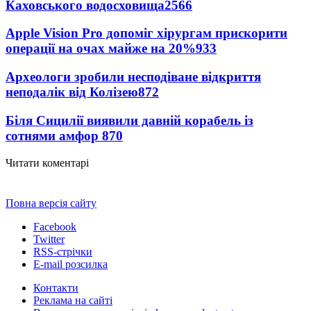
Каховського водосховища
2566
Apple Vision Pro допоміг хірургам прискорити
операції на очах майже на 20%
933
Археологи зробили несподіване відкриття
неподалік від Колізею
872
Біля Сицилії виявили давній корабель із
сотнями амфор
870
Читати коментарі
Повна версія сайту
Facebook
Twitter
RSS-стрічки
E-mail розсилка
Контакти
Реклама на сайті