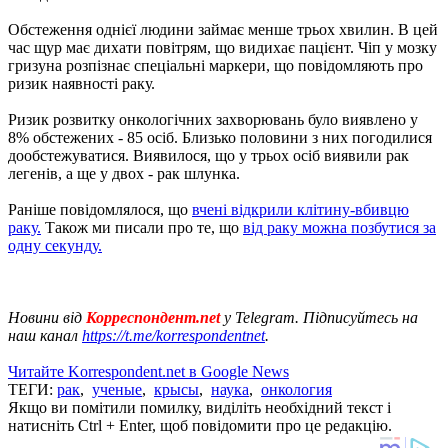
Обстеження однієї людини займає менше трьох хвилин. В цей
час щур має дихати повітрям, що видихає пацієнт. Чіп у мозку
гризуна розпізнає спеціальні маркери, що повідомляють про
ризик наявності раку.
Ризик розвитку онкологічних захворювань було виявлено у
8% обстежених - 85 осіб. Близько половини з них погодилися
дообстежуватися. Виявилося, що у трьох осіб виявили рак
легенів, а ще у двох - рак шлунка.
Раніше повідомлялося, що
вчені відкрили клітину-вбивцю
раку.
Також ми писали про те, що
від раку можна позбутися за
одну секунду.
Новини від
Корреспондент.net
у Telegram. Підписуйтесь на
наш канал
https://t.me/korrespondentnet
.
Читайте Korrespondent.net в Google News
ТЕГИ:
рак
,
ученые
,
крысы
,
наука
,
онкология
Якщо ви помітили помилку, виділіть необхідний текст і
натисніть Ctrl + Enter, щоб повідомити про це редакцію.