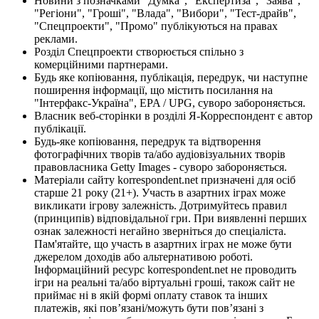
Новини з позначками "Думка", "Експертиза", "Заява",
"Регіони", "Гроші", "Влада", "Вибори", "Тест-драйв",
"Спецпроекти", "Промо" публікуються на правах
реклами.
Розділ Спецпроекти створюється спільно з
комерційними партнерами.
Будь яке копіювання, публікація, передрук, чи наступне
поширення інформації, що містить посилання на
"Інтерфакс-Україна", EPA / UPG, суворо забороняється.
Власник веб-сторінки в розділі Я-Корреспондент є автор
публікації.
Будь-яке копіювання, передрук та відтворення
фотографічних творів та/або аудіовізуальних творів
правовласника Getty Images - суворо забороняється.
Матеріали сайту korrespondent.net призначені для осіб
старше 21 року (21+). Участь в азартних іграх може
викликати ігрову залежність. Дотримуйтесь правил
(принципів) відповідальної гри. При виявленні перших
ознак залежності негайно зверніться до спеціаліста.
Пам'ятайте, що участь в азартних іграх не може бути
джерелом доходів або альтернативою роботі.
Інформаційний ресурс korrespondent.net не проводить
ігри на реальні та/або віртуальні гроші, також сайт не
приймає ні в якій формі оплату ставок та інших
платежів, які пов’язані/можуть бути пов’язані з