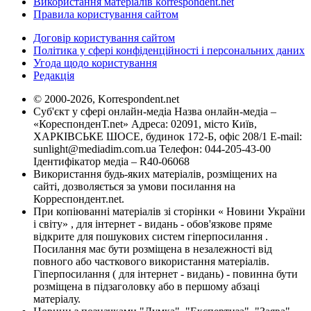
Використання матеріалів korrespondent.net
Правила користування сайтом
Договір користування сайтом
Політика у сфері конфіденційності і персональних даних
Угода щодо користування
Редакція
© 2000-2026, Korrespondent.net
Суб'єкт у сфері онлайн-медіа Назва онлайн-медіа –
«КореспонденТ.net» Адреса: 02091, місто Київ,
ХАРКІВСЬКЕ ШОСЕ, будинок 172-Б, офіс 208/1 E-mail:
sunlight@mediadim.com.ua
Телефон: 044-205-43-00
Ідентифікатор медіа – R40-06068
Використання будь-яких матеріалів, розміщених на
сайті, дозволяється за умови посилання на
Корреспондент.net.
При копіюванні матеріалів зі сторінки « Новини України
і світу» , для інтернет - видань - обов'язкове пряме
відкрите для пошукових систем гіперпосилання .
Посилання має бути розміщена в незалежності від
повного або часткового використання матеріалів.
Гіперпосилання ( для інтернет - видань) - повинна бути
розміщена в підзаголовку або в першому абзаці
матеріалу.