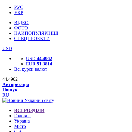
РУС
УКР
ВІДЕО
ФОТО
НАЙПОПУЛЯРНІШІ
СПЕЦПРОЕКТИ
USD
USD
44.4962
EUR
51.3814
Всі курси валют
44.4962
Авторизація
Пошук
RU
ВСІ РОЗДІЛИ
Головна
Україна
Місто
Світ