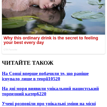
ЧИТАЙТЕ ТАКОЖ
На Сонці вперше побачили те, що раніше
існувало лише в теорії
10520
На дні моря виявили унікальний нацистський
торпедний катер
6220
Учені розповіли про унікальні зміни на місці