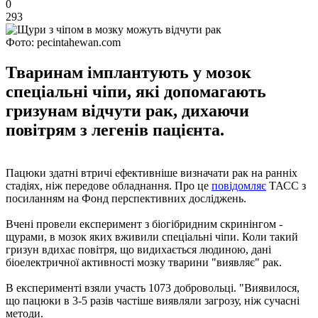
0
293
Фото: pecintahewan.com
Тваринам імплантують у мозок
спеціальні чіпи, які допомагають
гризунам відчути рак, дихаючи
повітрям з легенів пацієнта.
Пацюки здатні втричі ефективніше визначати рак на ранніх
стадіях, ніж передове обладнання. Про це
повідомляє
ТАСС з
посиланням на Фонд перспективних досліджень.
Вчені провели експеримент з біогібридним скринінгом -
щурами, в мозок яких вживили спеціальні чіпи. Коли такий
гризун вдихає повітря, що видихається людиною, дані
біоелектричної активності мозку тварини "виявляє" рак.
В експерименті взяли участь 1073 добровольці. "Виявилося,
що пацюки в 3-5 разів частіше виявляли загрозу, ніж сучасні
методи.