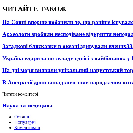
ЧИТАЙТЕ ТАКОЖ
На Сонці вперше побачили те, що раніше існувало
Археологи зробили несподіване відкриття неподал
Загадкові блискавки в океані здивували вчених
33
Україна вдарила по складу однієї з найбільших у
На дні моря виявили унікальний нацистський то
В Австралії дрон випадково зняв народження кит
Читати коментарі
Наука та медицина
Останні
Популярні
Коментовані