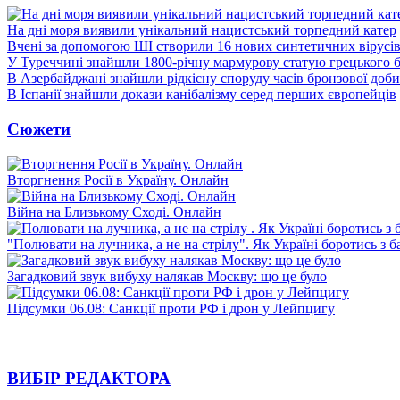
На дні моря виявили унікальний нацистський торпедний катер
Вчені за допомогою ШІ створили 16 нових синтетичних вірусі
У Туреччині знайшли 1800-річну мармурову статую грецького 
В Азербайджані знайшли рідкісну споруду часів бронзової доби
В Іспанії знайшли докази канібалізму серед перших європейців
Сюжети
Вторгнення Росії в Україну. Онлайн
Війна на Близькому Сході. Онлайн
"Полювати на лучника, а не на стрілу". Як Україні боротись з 
Загадковий звук вибуху налякав Москву: що це було
Підсумки 06.08: Санкції проти РФ і дрон у Лейпцигу
ВИБІР РЕДАКТОРА