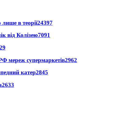
 лише в теорії
24397
ік від Колізею
7091
29
 РФ мереж супермаркетів
2962
рпедний катер
2845
а
2633