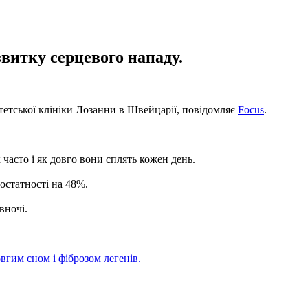
витку серцевого нападу.
тетської клініки Лозанни в Швейцарії, повідомляє
Focus
.
 часто і як довго вони сплять кожен день.
достатності на 48%.
вночі.
вгим сном і фіброзом легенів.