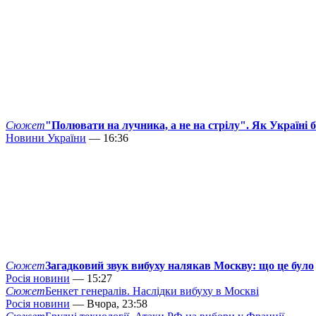
Сюжет
"Полювати на лучника, а не на стрілу". Як Україні 
Новини України
— 16:36
Сюжет
Загадковий звук вибуху налякав Москву: що це було
Росія новини
— 15:27
Сюжет
Бенкет генералів. Наслідки вибуху в Москві
Росія новини
— Вчора, 23:58