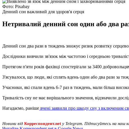
Фото: Pixabay
Денний сон важливий для здоров'я серця
Нетривалий денний сон один або два ра
Денний сон два рази в тиждень знижує ризик розвитку серцево
Дослідники вивчили зв'язок між частотою і середньою триваліс
Протягом п'яти років фахівці спостерігали за 3400 добровольцям
З'ясувалося, що люди, які сплять вдень один або два рази за ти
Учасники, які спали вдень 6-7 раз в тиждень, мали більш високи
Тривалість сну не має вирішального значення, відзначили дослі
Нагадаємо, раніше
вчені заявили про шкоду сну з включеним св
Новини від
Корреспондент.net
у Telegram. Підписуйтесь на наш 
Читайте Korrespondent.net в Google News