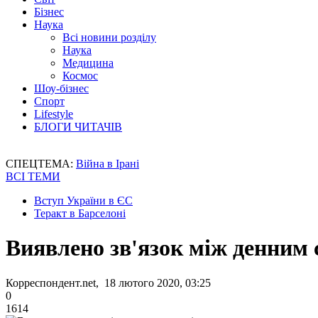
Бізнес
Наука
Всі новини розділу
Наука
Медицина
Космос
Шоу-бізнес
Спорт
Lifestyle
БЛОГИ ЧИТАЧІВ
СПЕЦТЕМА:
Війна в Ірані
ВСІ ТЕМИ
Вступ України в ЄС
Теракт в Барселоні
Виявлено зв'язок між денним 
Корреспондент.net, 18 лютого 2020, 03:25
0
1614