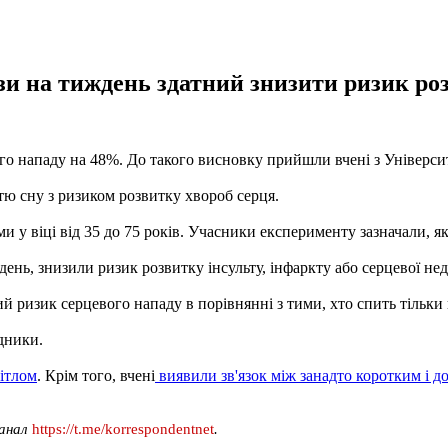
зи на тиждень здатний знизити ризик роз
го нападу на 48%. До такого висновку прийшли вчені з Універси
тю сну з ризиком розвитку хвороб серця.
и у віці від 35 до 75 років. Учасники експерименту зазначали, як
ждень, знизили ризик розвитку інсульту, інфаркту або серцевої не
й ризик серцевого нападу в порівнянні з тими, хто спить тільки 
дники.
ітлом
. Крім того, вчені
виявили зв'язок між занадто коротким і до
канал
https://t.me/korrespondentnet
.