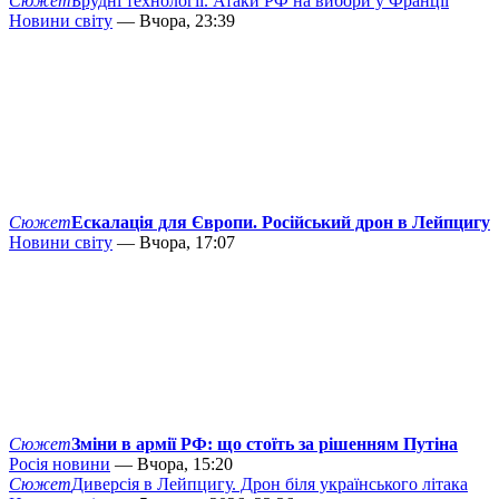
Сюжет
Брудні технології. Атаки РФ на вибори у Франції
Новини світу
— Вчора, 23:39
Сюжет
Ескалація для Європи. Російський дрон в Лейпцигу
Новини світу
— Вчора, 17:07
Сюжет
Зміни в армії РФ: що стоїть за рішенням Путіна
Росія новини
— Вчора, 15:20
Сюжет
Диверсія в Лейпцигу. Дрон біля українського літака