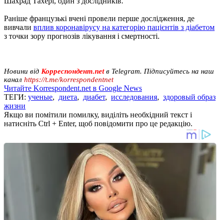
Шахрад Тахері, один з дослідників.
Раніше французькі вчені провели перше дослідження, де
вивчали
вплив коронавірусу на категорію пацієнтів з діабетом
з точки зору прогнозів лікування і смертності.
Новини від
Корреспондент.net
в Telegram. Підписуйтесь на наш
канал
https://t.me/korrespondentnet
Читайте Korrespondent.net в Google News
ТЕГИ:
ученые
,
диета
,
диабет
,
исследования
,
здоровый образ
жизни
Якщо ви помітили помилку, виділіть необхідний текст і
натисніть Ctrl + Enter, щоб повідомити про це редакцію.