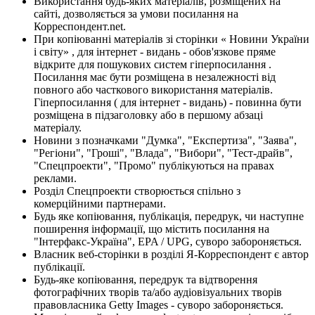
Використання будь-яких матеріалів, розміщених на
сайті, дозволяється за умови посилання на
Корреспондент.net.
При копіюванні матеріалів зі сторінки « Новини України
і світу» , для інтернет - видань - обов'язкове пряме
відкрите для пошукових систем гіперпосилання .
Посилання має бути розміщена в незалежності від
повного або часткового використання матеріалів.
Гіперпосилання ( для інтернет - видань) - повинна бути
розміщена в підзаголовку або в першому абзаці
матеріалу.
Новини з позначками "Думка", "Експертиза", "Заява",
"Регіони", "Гроші", "Влада", "Вибори", "Тест-драйв",
"Спецпроекти", "Промо" публікуються на правах
реклами.
Розділ Спецпроекти створюється спільно з
комерційними партнерами.
Будь яке копіювання, публікація, передрук, чи наступне
поширення інформації, що містить посилання на
"Інтерфакс-Україна", EPA / UPG, суворо забороняється.
Власник веб-сторінки в розділі Я-Корреспондент є автор
публікації.
Будь-яке копіювання, передрук та відтворення
фотографічних творів та/або аудіовізуальних творів
правовласника Getty Images - суворо забороняється.