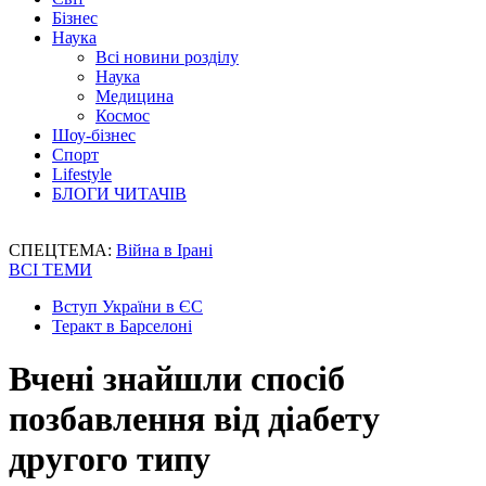
Бізнес
Наука
Всі новини розділу
Наука
Медицина
Космос
Шоу-бізнес
Спорт
Lifestyle
БЛОГИ ЧИТАЧІВ
СПЕЦТЕМА:
Війна в Ірані
ВСІ ТЕМИ
Вступ України в ЄС
Теракт в Барселоні
Вчені знайшли спосіб
позбавлення від діабету
другого типу