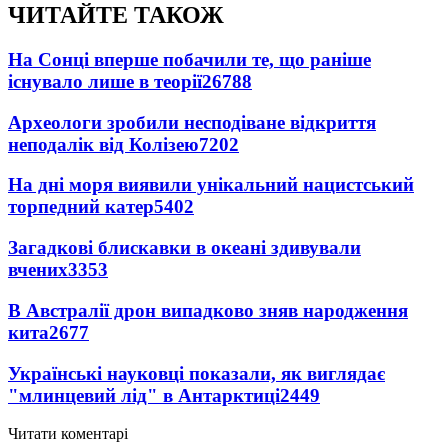
ЧИТАЙТЕ ТАКОЖ
На Сонці вперше побачили те, що раніше
існувало лише в теорії
26788
Археологи зробили несподіване відкриття
неподалік від Колізею
7202
На дні моря виявили унікальний нацистський
торпедний катер
5402
Загадкові блискавки в океані здивували
вчених
3353
В Австралії дрон випадково зняв народження
кита
2677
Українські науковці показали, як виглядає
"млинцевий лід" в Антарктиці
2449
Читати коментарі