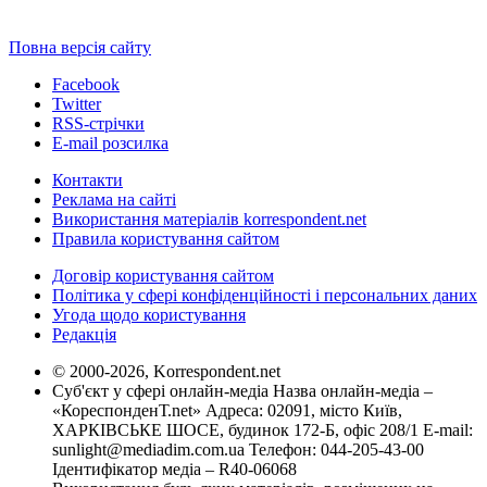
Повна версія сайту
Facebook
Twitter
RSS-стрічки
E-mail розсилка
Контакти
Реклама на сайті
Використання матеріалів korrespondent.net
Правила користування сайтом
Договір користування сайтом
Політика у сфері конфіденційності і персональних даних
Угода щодо користування
Редакція
© 2000-2026, Korrespondent.net
Суб'єкт у сфері онлайн-медіа Назва онлайн-медіа –
«КореспонденТ.net» Адреса: 02091, місто Київ,
ХАРКІВСЬКЕ ШОСЕ, будинок 172-Б, офіс 208/1 E-mail:
sunlight@mediadim.com.ua
Телефон: 044-205-43-00
Ідентифікатор медіа – R40-06068