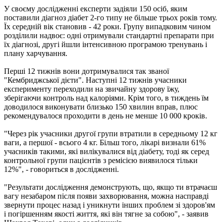
У своєму дослідженні експерти задіяли 150 осіб, яким
поставили діагноз діабет 2-го типу не більше трьох років тому.
Їх середній вік становив - 42 роки. Групу випадковим чином
розділили надвоє: одні отримували стандартні препарати при
їх діагнозі, другі йшли інтенсивною програмою тренувань і
плану харчування.
Перші 12 тижнів вони дотримувалися так званої
"Кембриджської дієти". Наступні 12 тижнів учасники
експерименту переходили на звичайну здорову їжу,
зберігаючи контроль над калоріями. Крім того, в тиждень їм
доводилося виконувати близько 150 хвилин вправ, плюс
рекомендувалося проходити в день не менше 10 000 кроків.
"Через рік учасники другої групи втратили в середньому 12 кг
ваги, а першої - всього 4 кг. Більш того, лікарі визнали 61%
учасників такими, які вилікувалися від діабету, тоді як серед
контрольної групи пацієнтів з ремісією виявилося тільки
12%", - говориться в дослідженні.
"Результати дослідження демонструють, що, якщо ти втрачаєш
вагу незабаром після появи захворювання, можна насправді
звернути процес назад і уникнути інших проблем зі здоров'ям
і погіршенням якості життя, які він тягне за собою", - заявив