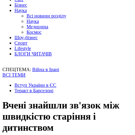
Бізнес
Наука
Всі новини розділу
Наука
Медицина
Космос
Шоу-бізнес
Спорт
Lifestyle
БЛОГИ ЧИТАЧІВ
СПЕЦТЕМА:
Війна в Ірані
ВСІ ТЕМИ
Вступ України в ЄС
Теракт в Барселоні
Вчені знайшли зв'язок між
швидкістю старіння і
дитинством