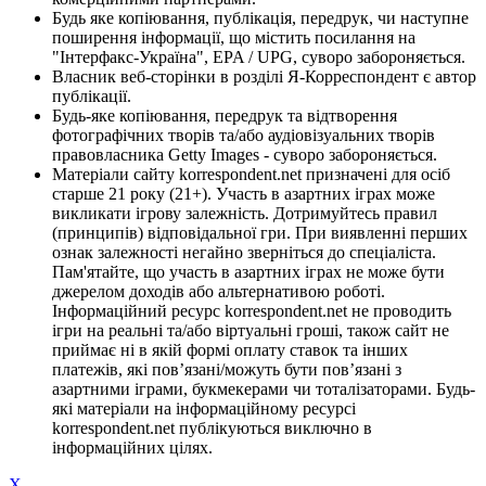
Будь яке копіювання, публікація, передрук, чи наступне
поширення інформації, що містить посилання на
"Інтерфакс-Україна", EPA / UPG, суворо забороняється.
Власник веб-сторінки в розділі Я-Корреспондент є автор
публікації.
Будь-яке копіювання, передрук та відтворення
фотографічних творів та/або аудіовізуальних творів
правовласника Getty Images - суворо забороняється.
Матеріали сайту korrespondent.net призначені для осіб
старше 21 року (21+). Участь в азартних іграх може
викликати ігрову залежність. Дотримуйтесь правил
(принципів) відповідальної гри. При виявленні перших
ознак залежності негайно зверніться до спеціаліста.
Пам'ятайте, що участь в азартних іграх не може бути
джерелом доходів або альтернативою роботі.
Інформаційний ресурс korrespondent.net не проводить
ігри на реальні та/або віртуальні гроші, також сайт не
приймає ні в якій формі оплату ставок та інших
платежів, які пов’язані/можуть бути пов’язані з
азартними іграми, букмекерами чи тоталізаторами. Будь-
які матеріали на інформаційному ресурсі
korrespondent.net публікуються виключно в
інформаційних цілях.
X