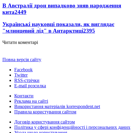
В Австралії дрон випадково зняв народження
кита
2449
Українські науковці показали, як виглядає
"млинцевий лід" в Антарктиці
2395
Читати коментарі
Повна версія сайту
Facebook
Twitter
RSS-стрічки
E-mail розсилка
Контакти
Реклама на сайті
Використання матеріалів korrespondent.net
Правила користування сайтом
Договір користування сайтом
Політика у сфері конфіденційності і персональних даних
Угода щодо користування