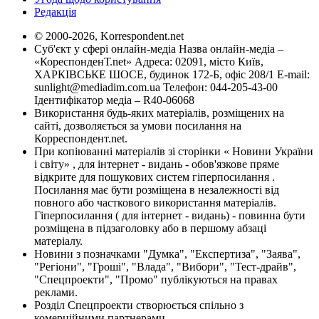
Редакція
© 2000-2026, Korrespondent.net
Суб'єкт у сфері онлайн-медіа Назва онлайн-медіа –
«КореспонденТ.net» Адреса: 02091, місто Київ,
ХАРКІВСЬКЕ ШОСЕ, будинок 172-Б, офіс 208/1 E-mail:
sunlight@mediadim.com.ua
Телефон: 044-205-43-00
Ідентифікатор медіа – R40-06068
Використання будь-яких матеріалів, розміщених на
сайті, дозволяється за умови посилання на
Корреспондент.net.
При копіюванні матеріалів зі сторінки « Новини України
і світу» , для інтернет - видань - обов'язкове пряме
відкрите для пошукових систем гіперпосилання .
Посилання має бути розміщена в незалежності від
повного або часткового використання матеріалів.
Гіперпосилання ( для інтернет - видань) - повинна бути
розміщена в підзаголовку або в першому абзаці
матеріалу.
Новини з позначками "Думка", "Експертиза", "Заява",
"Регіони", "Гроші", "Влада", "Вибори", "Тест-драйв",
"Спецпроекти", "Промо" публікуються на правах
реклами.
Розділ Спецпроекти створюється спільно з
комерційними партнерами.