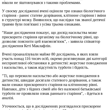
ніколи не зіштовхувався з такими проблемами.
У своєму дослідженні вчені оцінили три ознаки біологічного
старіння - раннє статеве дозрівання, клітинне старіння і зміни
в структурі мозку. Виявилося, що наслідки так званої дитячої
травми були пов'язані з усіма трьома ознаками.
"Наше дослідження показує, що досвід насильства може
прискорити старіння організму на біологічному рівні, що
дозволяє пояснити цей взаємозв'язок", - заявила співавтор
дослідження Кеті Маклафлін.
Вчені проаналізували майже 80 досліджень, в яких взяли
участь понад 116 тисяч осіб, окремо розглянувши дві категорії
несприятливої ​​обстановки в дитинстві: жорстоке поводження
і насильство, а також відсутність турботи і бідність.
"Ті, що пережили насильство або жорстоке поводження в
дитинстві, швидше досягали статевого дозрівання, а також
мали ознаки прискореного старіння на клітинному рівні.
Навпаки, діти з бідних сімей або без належної батьківської
турботи не проявляли ознак раннього старіння", - йдеться в
аналізі.
Уточнюється, що в дослідженнях розглядалося прискорене