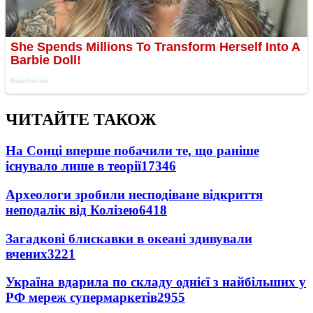
ЧИТАЙТЕ ТАКОЖ
На Сонці вперше побачили те, що раніше
існувало лише в теорії
17346
Археологи зробили несподіване відкриття
неподалік від Колізею
6418
Загадкові блискавки в океані здивували
вчених
3221
Україна вдарила по складу однієї з найбільших у
РФ мереж супермаркетів
2955