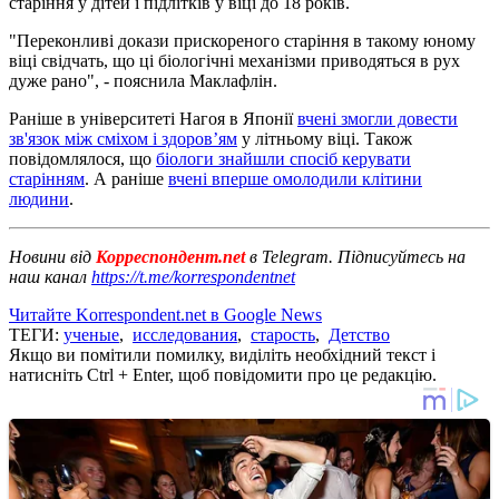
старіння у дітей і підлітків у віці до 18 років.
"Переконливі докази прискореного старіння в такому юному
віці свідчать, що ці біологічні механізми приводяться в рух
дуже рано", - пояснила Маклафлін.
Раніше в університеті Нагоя в Японії
вчені змогли довести
зв'язок між сміхом і здоров’ям
у літньому віці. Також
повідомлялося, що
біологи знайшли спосіб керувати
старінням
. А раніше
вчені вперше омолодили клітини
людини
.
Новини від
Корреспондент.net
в Telegram. Підписуйтесь на
наш канал
https://t.me/korrespondentnet
Читайте Korrespondent.net в Google News
ТЕГИ:
ученые
,
исследования
,
старость
,
Детство
Якщо ви помітили помилку, виділіть необхідний текст і
натисніть Ctrl + Enter, щоб повідомити про це редакцію.