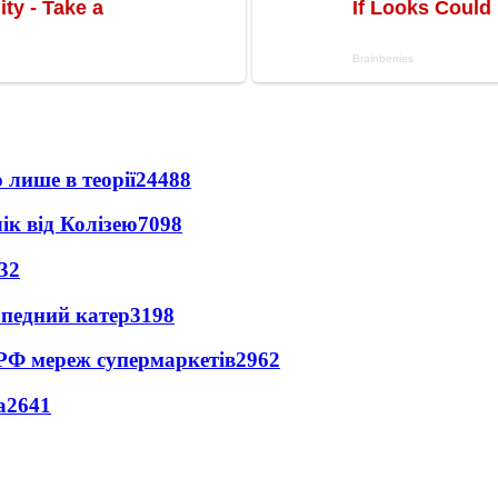
 лише в теорії
24488
ік від Колізею
7098
32
рпедний катер
3198
 РФ мереж супермаркетів
2962
а
2641