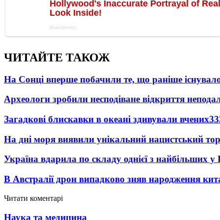
ЧИТАЙТЕ ТАКОЖ
На Сонці вперше побачили те, що раніше існувало
Археологи зробили несподіване відкриття неподал
Загадкові блискавки в океані здивували вчених
33
На дні моря виявили унікальний нацистський то
Україна вдарила по складу однієї з найбільших у
В Австралії дрон випадково зняв народження кит
Читати коментарі
Наука та медицина