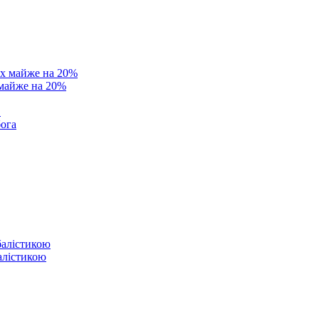
 майже на 20%
в
бога
балістикою