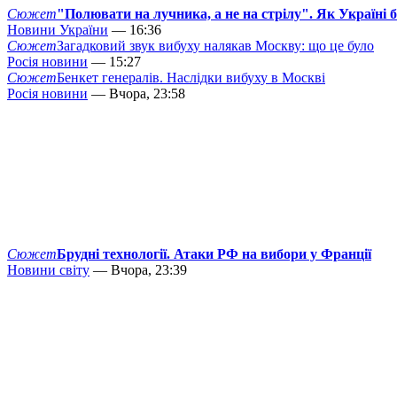
Сюжет
"Полювати на лучника, а не на стрілу". Як Україні 
Новини України
— 16:36
Сюжет
Загадковий звук вибуху налякав Москву: що це було
Росія новини
— 15:27
Сюжет
Бенкет генералів. Наслідки вибуху в Москві
Росія новини
— Вчора, 23:58
Сюжет
Брудні технології. Атаки РФ на вибори у Франції
Новини світу
— Вчора, 23:39