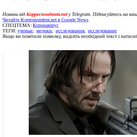
Новини від
Корреспондент.net
у Telegram. Підписуйтесь на на
Читайте Korrespondent.net в Google News
СПЕЦТЕМА:
Коронавірус
ТЕГИ:
ученые
,
медики
,
исследования
,
исследование
Якщо ви помітили помилку, виділіть необхідний текст і натисніт