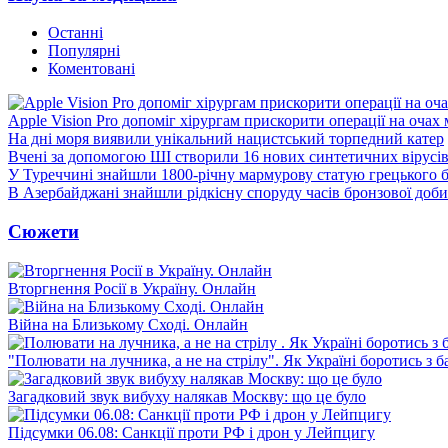
Останні
Популярні
Коментовані
Apple Vision Pro допоміг хірургам прискорити операції на очах
На дні моря виявили унікальний нацистський торпедний катер
Вчені за допомогою ШІ створили 16 нових синтетичних вірусі
У Туреччині знайшли 1800-річну мармурову статую грецького 
В Азербайджані знайшли рідкісну споруду часів бронзової доби
Сюжети
Вторгнення Росії в Україну. Онлайн
Війна на Близькому Сході. Онлайн
"Полювати на лучника, а не на стрілу". Як Україні боротись з 
Загадковий звук вибуху налякав Москву: що це було
Підсумки 06.08: Санкції проти РФ і дрон у Лейпцигу