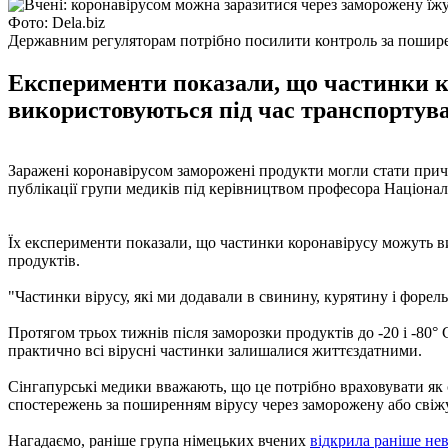
Фото: Dela.biz
Державним регуляторам потрібно посилити контроль за пошире
Експерименти показали, що частинки ко
використовуються під час транспортува
Заражені коронавірусом заморожені продукти могли стати причи
публікації групи медиків під керівництвом професора Націона
Їх експерименти показали, що частинки коронавірусу можуть виж
продуктів.
"Частинки вірусу, які ми додавали в свинину, курятину і форель
Протягом трьох тижнів після заморозки продуктів до -20 і -80° 
практично всі вірусні частинки залишалися життєздатними.
Сінгапурські медики вважають, що це потрібно враховувати як
спостережень за поширенням вірусу через заморожену або свіжу 
Нагадаємо, раніше група німецьких вчених
відкрила раніше не