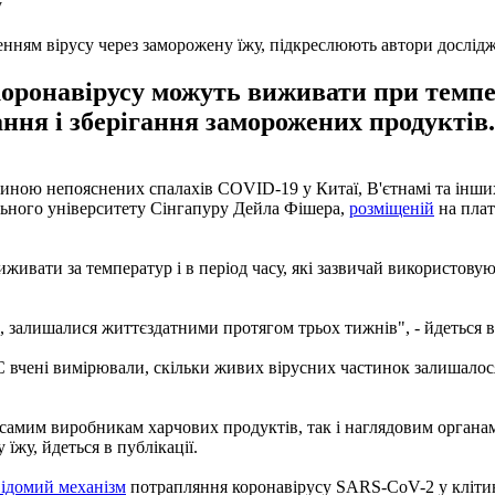
нням вірусу через заморожену їжу, підкреслюють автори дослід
ронавірусу можуть виживати при температ
ння і зберігання заморожених продуктів.
ною непояснених спалахів COVID-19 у Китаї, В'єтнамі та інших 
льного університету Сінгапуру Дейла Фішера,
розміщеній
на плат
ивати за температур і в період часу, які зазвичай використовую
, залишалися життєздатними протягом трьох тижнів", - йдеться в 
С вчені вимірювали, скільки живих вірусних частинок залишалося 
 самим виробникам харчових продуктів, так і наглядовим орган
їжу, йдеться в публікації.
відомий механізм
потрапляння коронавірусу SARS-CoV-2 у клітин