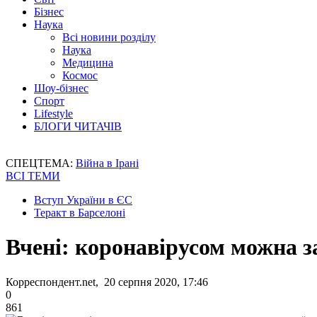
Бізнес
Наука
Всі новини розділу
Наука
Медицина
Космос
Шоу-бізнес
Спорт
Lifestyle
БЛОГИ ЧИТАЧІВ
СПЕЦТЕМА:
Війна в Ірані
ВСІ ТЕМИ
Вступ України в ЄС
Теракт в Барселоні
Вчені: коронавірусом можна з
Корреспондент.net, 20 серпня 2020, 17:46
0
861