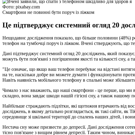
Фото: pixabay.com
Смартфони не повинні бути поруч із ліжком
Це підтверджує системний огляд 20 досл
Нещодавнє дослідження показало, що більше половини (48%) респ
телефон на тумбочці поруч із ліжком. Вчені стверджують, що т
Дані підтверджує системний огляд 20 досліджень, який показує
можуть бути пов'язані з погіршенням якості та кількості сну, 
"Це означає, що якщо ваш телефон перебуває на відстані витягн
на те, наскільки добре ви можете думати і функціонувати протя
Навіть наявність мобільного телефону в спальні може збільшити
Чимало з нас вважають, що наші смартфони - це перше, що ми в
складно, вона завдає шкоди нашій гігієні сну, а також нашому 
Найбільше страждають підлітки, які щотижня втрачають від вось
досліджень, в якому детально розглядається, як такі сайти, як T
середовище зі шкільної території до спалень наших дітей, і вони
Нестача сну може призвести до депресії. Дані дослідження сотен
тісно пов'язане з вищим рівнем депресії. Таким чином, виникає 