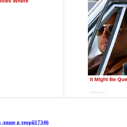
 лише в теорії
17346