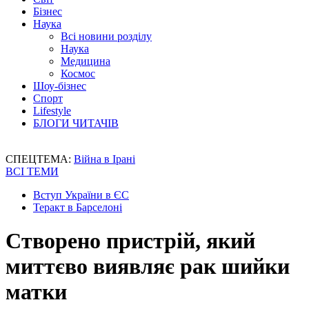
Бізнес
Наука
Всі новини розділу
Наука
Медицина
Космос
Шоу-бізнес
Спорт
Lifestyle
БЛОГИ ЧИТАЧІВ
СПЕЦТЕМА:
Війна в Ірані
ВСІ ТЕМИ
Вступ України в ЄС
Теракт в Барселоні
Створено пристрій, який
миттєво виявляє рак шийки
матки