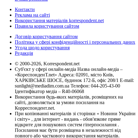
Контакти
Реклама на сайті
Використання матеріалів korrespondent.net
Правила користування сайтом
Договір користування сайтом
Політика у сфері конфіденційності і персональних даних
Угода щодо користування
Редакція
© 2000-2026, Korrespondent.net
Суб'єкт у сфері онлайн-медіа Назва онлайн-медіа –
«КореспонденТ.net» Адреса: 02091, місто Київ,
ХАРКІВСЬКЕ ШОСЕ, будинок 172-Б, офіс 208/1 E-mail:
sunlight@mediadim.com.ua
Телефон: 044-205-43-00
Ідентифікатор медіа – R40-06068
Використання будь-яких матеріалів, розміщених на
сайті, дозволяється за умови посилання на
Корреспондент.net.
При копіюванні матеріалів зі сторінки « Новини України
і світу» , для інтернет - видань - обов'язкове пряме
відкрите для пошукових систем гіперпосилання .
Посилання має бути розміщена в незалежності від
повного або часткового використання матеріалів.