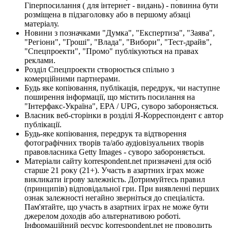
Гіперпосилання ( для інтернет - видань) - повинна бути
розміщена в підзаголовку або в першому абзаці
матеріалу.
Новини з позначками "Думка", "Експертиза", "Заява",
"Регіони", "Гроші", "Влада", "Вибори", "Тест-драйв",
"Спецпроекти", "Промо" публікуються на правах
реклами.
Розділ Спецпроекти створюється спільно з
комерційними партнерами.
Будь яке копіювання, публікація, передрук, чи наступне
поширення інформації, що містить посилання на
"Інтерфакс-Україна", EPA / UPG, суворо забороняється.
Власник веб-сторінки в розділі Я-Корреспондент є автор
публікації.
Будь-яке копіювання, передрук та відтворення
фотографічних творів та/або аудіовізуальних творів
правовласника Getty Images - суворо забороняється.
Матеріали сайту korrespondent.net призначені для осіб
старше 21 року (21+). Участь в азартних іграх може
викликати ігрову залежність. Дотримуйтесь правил
(принципів) відповідальної гри. При виявленні перших
ознак залежності негайно зверніться до спеціаліста.
Пам'ятайте, що участь в азартних іграх не може бути
джерелом доходів або альтернативою роботі.
Інформаційний ресурс korrespondent.net не проводить