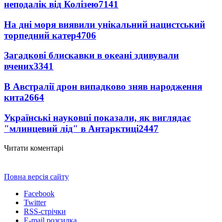
неподалік від Колізею
7141
На дні моря виявили унікальний нацистський
торпедний катер
4706
Загадкові блискавки в океані здивували
вчених
3341
В Австралії дрон випадково зняв народження
кита
2664
Українські науковці показали, як виглядає
"млинцевий лід" в Антарктиці
2447
Читати коментарі
Повна версія сайту
Facebook
Twitter
RSS-стрічки
E-mail розсилка