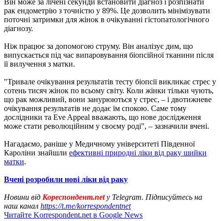
Він може за лічені секунди встановити діагноз і розпізнати
рак ендометрію з точністю у 89%. Це дозволить мінімізувати
поточні затримки для жінок в очікуванні гістопатологічного
діагнозу.
Ніж працює за допомогою струму. Він аналізує дим, що
випускається під час випаровування біопсійної тканини після
її вилучення з матки.
"Тривале очікування результатів тесту біопсії викликає стрес у
сотень тисяч жінок по всьому світу. Коли жінки тільки чують,
що рак можливий, вони занурюються у стрес, – і двотижневе
очікування результатів не додає їм спокою. Саме тому
дослідники та Eve Appeal вважають, що нове дослідження
може стати революційним у своєму роді", – зазначили вчені.
Нагадаємо, раніше у Медичному університеті Південної
Кароліни знайшли
ефективні природні ліки від раку шийки
матки
.
Вчені розробили нові ліки від раку
Новини від
Кореспондент.net
у Telegram. Підписуйтесь на
наш канал
https://t.me/korrespondentnet
Читайте Korrespondent.net в Google News