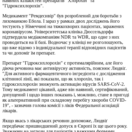
наявних кількостей препаратів "Хлорохін" та
"Гідроксихлорохін".
Медикамент "Ремдесивір" був розроблений для боротьби з
лихоманкою Ебола. І зараз у рамках двох досліджень його
тестують у Німеччині на тяжкохворих пацієнтах, заражених
коронавірусом. Університетська клініка Дюссельдорфа
підтвердила медіакомпаніям NDR та WDR, що одне з них
проводиться на її базі. Водночас у клініці не розголошують,
що вже відомо з індивідуальної терапії відповідних пацієнтів
та чи допоміг їм препарат.
Препарат "Гідроксихлорохін" є протималярійним, але його
діюча речовина має антивірусну активність, пояснює Людвіґ.
"Для активного фармацевтичного інгредієнта є дослідження
клітинної лінії, які показали, що як хлорохін, так і
гідроксихлорохін знижують активацію вірусів SARS-CoV-2.
Тому медикамент цікавий, адже він наявний, сертифікований,
допущений і щодо інших показань і, можливо, стане в пригоді
як альтернативний при складному перебігу хвороби COVID-
19", - зазначив голова комісії з ліків Федеральної асоціації
лікарів.
Якщо якась з лікарських речовин допоможе, Людвіґ
передбачає пришвидшений допуск в Європі їх ще цього року.
Зважаючи на загрози для пацієнтів з важкими формами