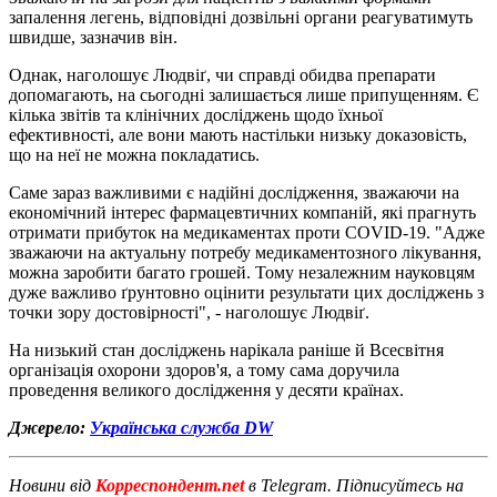
запалення легень, відповідні дозвільні органи реагуватимуть
швидше, зазначив він.
Однак, наголошує Людвіґ, чи справді обидва препарати
допомагають, на сьогодні залишається лише припущенням. Є
кілька звітів та клінічних досліджень щодо їхньої
ефективності, але вони мають настільки низьку доказовість,
що на неї не можна покладатись.
Саме зараз важливими є надійні дослідження, зважаючи на
економічний інтерес фармацевтичних компаній, які прагнуть
отримати прибуток на медикаментах проти COVID-19. "Адже
зважаючи на актуальну потребу медикаментозного лікування,
можна заробити багато грошей. Тому незалежним науковцям
дуже важливо ґрунтовно оцінити результати цих досліджень з
точки зору достовірності", - наголошує Людвіґ.
На низький стан досліджень нарікала раніше й Всесвітня
організація охорони здоров'я, а тому сама доручила
проведення великого дослідження у десяти країнах.
Джерело:
Українська служба DW
Новини від
Корреспондент.net
в Telegram. Підписуйтесь на