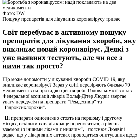
Фото: DW
Пошуку препаратів для лікування коронавірусу триває
Світ перебуває в активному пошуку
препаратів для лікування хвороби, яку
викликає новий коронавірус. Деякі з
уже наявних тестують, але чи все з
ними так просто?
Що може допомогти у лікуванні хвороби COVID-19, яку
викликає коронавірус? Зараз у світі перевіряють близько 70
медикаментів на протидію цій хворобі. Голова комісії з ліків
Федеральної асоціації лікарів Вольф-Дітер Людвіґ звертає
увагу передусім на препарати "Ремдесивір" та
"Гідроксихлорохін".
"Ці препарати однозначно стоять на першому і другому
місцях, оскільки їхня дія краще переноситься, а рівень
взаємодії з іншими ліками є нижчим", - пояснює Людвіґ і
додає, що у лікарняних аптеках проводиться опитування щодо