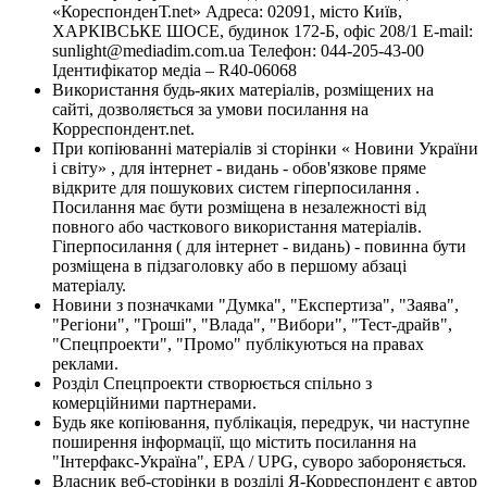
«КореспонденТ.net» Адреса: 02091, місто Київ,
ХАРКІВСЬКЕ ШОСЕ, будинок 172-Б, офіс 208/1 E-mail:
sunlight@mediadim.com.ua
Телефон: 044-205-43-00
Ідентифікатор медіа – R40-06068
Використання будь-яких матеріалів, розміщених на
сайті, дозволяється за умови посилання на
Корреспондент.net.
При копіюванні матеріалів зі сторінки « Новини України
і світу» , для інтернет - видань - обов'язкове пряме
відкрите для пошукових систем гіперпосилання .
Посилання має бути розміщена в незалежності від
повного або часткового використання матеріалів.
Гіперпосилання ( для інтернет - видань) - повинна бути
розміщена в підзаголовку або в першому абзаці
матеріалу.
Новини з позначками "Думка", "Експертиза", "Заява",
"Регіони", "Гроші", "Влада", "Вибори", "Тест-драйв",
"Спецпроекти", "Промо" публікуються на правах
реклами.
Розділ Спецпроекти створюється спільно з
комерційними партнерами.
Будь яке копіювання, публікація, передрук, чи наступне
поширення інформації, що містить посилання на
"Інтерфакс-Україна", EPA / UPG, суворо забороняється.
Власник веб-сторінки в розділі Я-Корреспондент є автор