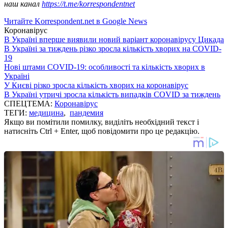
наш канал
https://t.me/korrespondentnet
Читайте Korrespondent.net в Google News
Коронавірус
В Україні вперше виявили новий варіант коронавірусу Цикада
В Україні за тиждень різко зросла кількість хворих на COVID-
19
Нові штами COVID-19: особливості та кількість хворих в
Україні
У Києві різко зросла кількість хворих на коронавірус
В Україні утричі зросла кількість випадків COVID за тиждень
СПЕЦТЕМА:
Коронавірус
ТЕГИ:
медицина
,
пандемия
Якщо ви помітили помилку, виділіть необхідний текст і
натисніть Ctrl + Enter, щоб повідомити про це редакцію.