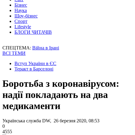
Бізнес
Наука
Шоу-бізнес
Спорт
Lifestyle
БЛОГИ ЧИТАЧІВ
СПЕЦТЕМА:
Війна в Ірані
ВСІ ТЕМИ
Вступ України в ЄС
Теракт в Барселоні
Боротьба з коронавірусом:
надії покладають на два
медикаменти
Українська служба DW, 26 березня 2020, 08:53
0
4555