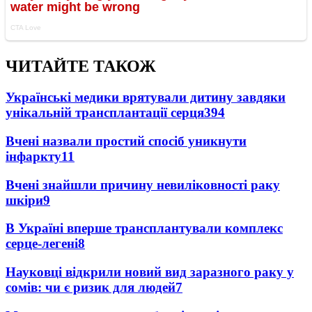
ЧИТАЙТЕ ТАКОЖ
Українські медики врятували дитину завдяки
унікальній трансплантації серця
394
Вчені назвали простий спосіб уникнути
інфаркту
11
Вчені знайшли причину невиліковності раку
шкіри
9
В Україні вперше трансплантували комплекс
серце-легені
8
Науковці відкрили новий вид заразного раку у
сомів: чи є ризик для людей
7