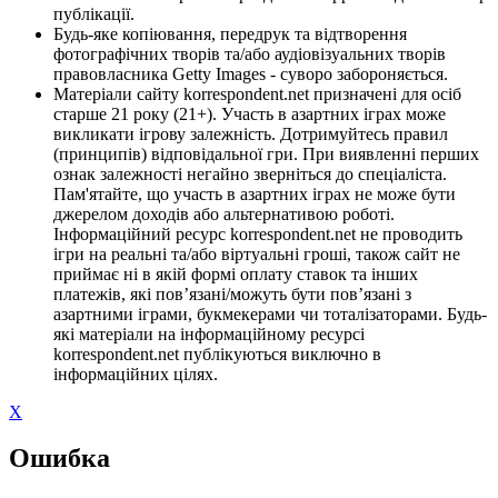
публікації.
Будь-яке копіювання, передрук та відтворення
фотографічних творів та/або аудіовізуальних творів
правовласника Getty Images - суворо забороняється.
Матеріали сайту korrespondent.net призначені для осіб
старше 21 року (21+). Участь в азартних іграх може
викликати ігрову залежність. Дотримуйтесь правил
(принципів) відповідальної гри. При виявленні перших
ознак залежності негайно зверніться до спеціаліста.
Пам'ятайте, що участь в азартних іграх не може бути
джерелом доходів або альтернативою роботі.
Інформаційний ресурс korrespondent.net не проводить
ігри на реальні та/або віртуальні гроші, також сайт не
приймає ні в якій формі оплату ставок та інших
платежів, які пов’язані/можуть бути пов’язані з
азартними іграми, букмекерами чи тоталізаторами. Будь-
які матеріали на інформаційному ресурсі
korrespondent.net публікуються виключно в
інформаційних цілях.
X
Ошибка