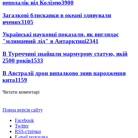
неподалік від Колізею
3900
Загадкові блискавки в океані здивували
вчених
3105
Українські науковці показали, як виглядає
"млинцевий лід" в Антарктиці
2341
В Туреччині знайшли мармурову статую, якій
2500 років
1533
В Австралії дрон випадково зняв народження
кита
1159
Читати коментарі
Повна версія сайту
Facebook
Twitter
RSS-стрічки
E-mail розсилка