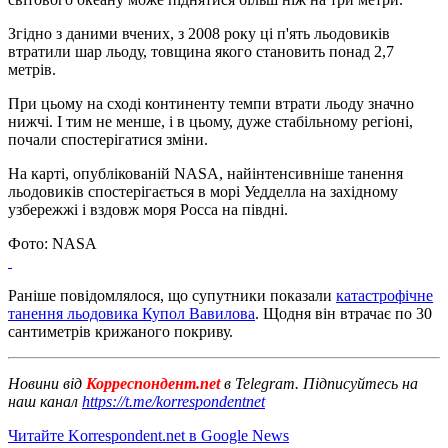
Згідно з даними вчених, з 2008 року ці п'ять льодовиків
втратили шар льоду, товщина якого становить понад 2,7
метрів.
При цьому на сході континенту темпи втрати льоду значно
нижчі. І тим не менше, і в цьому, дуже стабільному регіоні,
почали спостерігатися зміни.
На карті, опублікованій NASA, найінтенсивніше танення
льодовиків спостерігається в морі Уедделла на західному
узбережжі і вздовж моря Росса на півдні.
Фото: NASA
Раніше повідомлялося, що супутники показали
катастрофічне
танення льодовика Купол Вавилова
. Щодня він втрачає по 30
сантиметрів крижаного покриву.
Новини від
Корреспондент.net
в Telegram. Підписуйтесь на
наш канал
https://t.me/korrespondentnet
Читайте Korrespondent.net в Google News