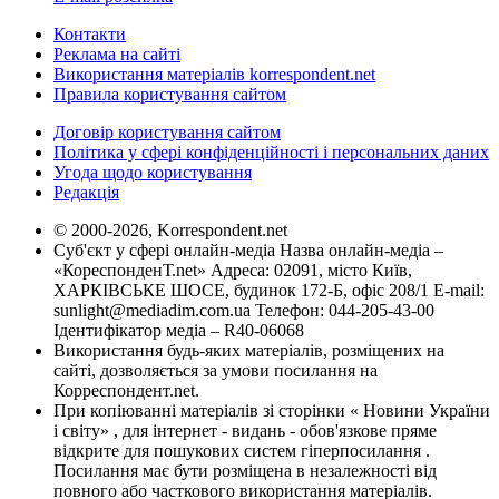
Контакти
Реклама на сайті
Використання матеріалів korrespondent.net
Правила користування сайтом
Договір користування сайтом
Політика у сфері конфіденційності і персональних даних
Угода щодо користування
Редакція
© 2000-2026, Korrespondent.net
Суб'єкт у сфері онлайн-медіа Назва онлайн-медіа –
«КореспонденТ.net» Адреса: 02091, місто Київ,
ХАРКІВСЬКЕ ШОСЕ, будинок 172-Б, офіс 208/1 E-mail:
sunlight@mediadim.com.ua
Телефон: 044-205-43-00
Ідентифікатор медіа – R40-06068
Використання будь-яких матеріалів, розміщених на
сайті, дозволяється за умови посилання на
Корреспондент.net.
При копіюванні матеріалів зі сторінки « Новини України
і світу» , для інтернет - видань - обов'язкове пряме
відкрите для пошукових систем гіперпосилання .
Посилання має бути розміщена в незалежності від
повного або часткового використання матеріалів.