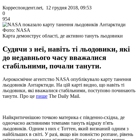
Корреспондент.net, 12 грудня 2018, 09:53
0
954
Фото: NASA
Карта демонструє області, де активно тануть льодовики
Судячи з неї, навіть ті льодовики, які
до недавнього часу вважалися
стабільними, почали танути.
Аерокосмічне агентство NASA опублікувало карту танення
льодовиків Антарктиди. На цій карті видно, що навіть ті
льодовики, які вважалися стабільними, поступово починають
танути. Про це
пише
The Daily Mail.
Найкритичнішою точкою материка є південно-східна, де
одночасно активними темпами тануть відразу п'ять
льодовиків. Одним з них є Тоттен, який визнаний одним з
найбільших в світі. У разі, якщо він повністю розтане, рівень
світового океану може піднятися більш ніж на три метри.