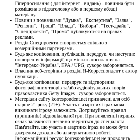
Гіперпосилання ( для інтернет - видань) - повинна бути
розміщена в підзаголовку або в першому абзаці
матеріалу.
Новини з позначками "Думка", "Експертиза", "Заява",
"Регіони", "Гроші", "Влада", "Вибори", "Тест-драйв",
"Спецпроекти", "Промо" публікуються на правах
реклами.
Розділ Спецпроекти створюється спільно з
комерційними партнерами.
Будь яке копіювання, публікація, передрук, чи наступне
поширення інформації, що містить посилання на
"Інтерфакс-Україна", EPA / UPG, суворо забороняється.
Власник веб-сторінки в розділі Я-Корреспондент є автор
публікації.
Будь-яке копіювання, передрук та відтворення
фотографічних творів та/або аудіовізуальних творів
правовласника Getty Images - суворо забороняється.
Матеріали сайту korrespondent.net призначені для осіб
старше 21 року (21+). Участь в азартних іграх може
викликати ігрову залежність. Дотримуйтесь правил
(принципів) відповідальної гри. При виявленні перших
ознак залежності негайно зверніться до спеціаліста.
Пам'ятайте, що участь в азартних іграх не може бути
джерелом доходів або альтернативою роботі.
Інформаційний ресурс korrespondent.net не проводить