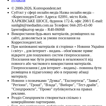
Редакція
© 2000-2026, Korrespondent.net
Суб'єкт у сфері онлайн-медіа Назва онлайн-медіа –
«КореспонденТ.net» Адреса: 02091, місто Київ,
ХАРКІВСЬКЕ ШОСЕ, будинок 172-Б, офіс 208/1 E-mail:
sunlight@mediadim.com.ua
Телефон: 044-205-43-00
Ідентифікатор медіа – R40-06068
Використання будь-яких матеріалів, розміщених на
сайті, дозволяється за умови посилання на
Корреспондент.net.
При копіюванні матеріалів зі сторінки « Новини України
і світу» , для інтернет - видань - обов'язкове пряме
відкрите для пошукових систем гіперпосилання .
Посилання має бути розміщена в незалежності від
повного або часткового використання матеріалів.
Гіперпосилання ( для інтернет - видань) - повинна бути
розміщена в підзаголовку або в першому абзаці
матеріалу.
Новини з позначками "Думка", "Експертиза", "Заява",
"Регіони", "Гроші", "Влада", "Вибори", "Тест-драйв",
"Спецпроекти", "Промо" публікуються на правах
реклами.
Розділ Спецпроекти створюється спільно з
комерційними партнерами.