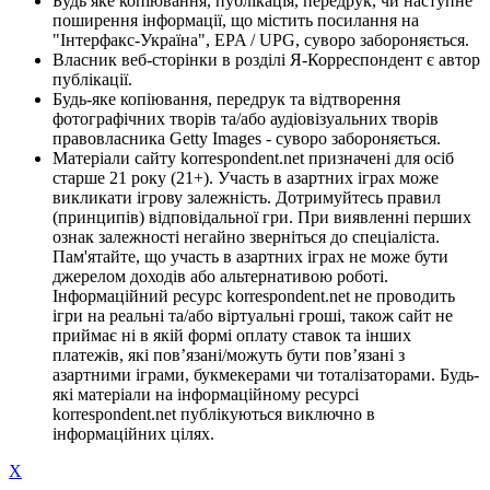
Будь яке копіювання, публікація, передрук, чи наступне
поширення інформації, що містить посилання на
"Інтерфакс-Україна", EPA / UPG, суворо забороняється.
Власник веб-сторінки в розділі Я-Корреспондент є автор
публікації.
Будь-яке копіювання, передрук та відтворення
фотографічних творів та/або аудіовізуальних творів
правовласника Getty Images - суворо забороняється.
Матеріали сайту korrespondent.net призначені для осіб
старше 21 року (21+). Участь в азартних іграх може
викликати ігрову залежність. Дотримуйтесь правил
(принципів) відповідальної гри. При виявленні перших
ознак залежності негайно зверніться до спеціаліста.
Пам'ятайте, що участь в азартних іграх не може бути
джерелом доходів або альтернативою роботі.
Інформаційний ресурс korrespondent.net не проводить
ігри на реальні та/або віртуальні гроші, також сайт не
приймає ні в якій формі оплату ставок та інших
платежів, які пов’язані/можуть бути пов’язані з
азартними іграми, букмекерами чи тоталізаторами. Будь-
які матеріали на інформаційному ресурсі
korrespondent.net публікуються виключно в
інформаційних цілях.
X