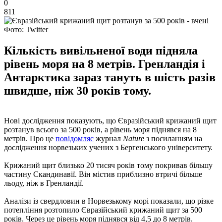
0
811
Фото: Twitter
Кількість вивільненої води підняла
рівень моря на 8 метрів. Гренландія і
Антарктика зараз тануть в шість разів
швидше, ніж 30 років тому.
Нові дослідження показують, що Євразійський крижаний щит
розтанув всього за 500 років, а рівень моря піднявся на 8
метрів. Про це
повідомляє
журнал
Nature
з посиланням на
дослідження норвезьких учених з Бергенського університету.
Крижаний щит близько 20 тисяч років тому покривав більшу
частину Скандинавії. Він містив приблизно втричі більше
льоду, ніж в Гренландії.
Аналізи із свердловин в Норвезькому морі показали, що різке
потепління розтопило Євразійський крижаний щит за 500
років. Через це рівень моря піднявся від 4,5 до 8 метрів.