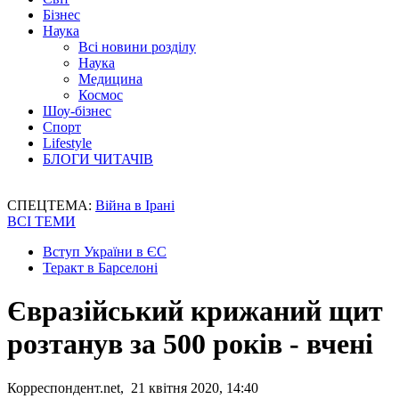
Бізнес
Наука
Всі новини розділу
Наука
Медицина
Космос
Шоу-бізнес
Спорт
Lifestyle
БЛОГИ ЧИТАЧІВ
СПЕЦТЕМА:
Війна в Ірані
ВСІ ТЕМИ
Вступ України в ЄС
Теракт в Барселоні
Євразійський крижаний щит
розтанув за 500 років - вчені
Корреспондент.net, 21 квітня 2020, 14:40