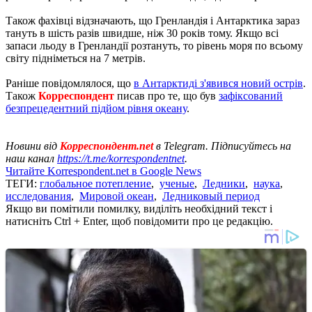
Також фахівці відзначають, що Гренландія і Антарктика зараз
тануть в шість разів швидше, ніж 30 років тому. Якщо всі
запаси льоду в Гренландії розтануть, то рівень моря по всьому
світу підніметься на 7 метрів.
Раніше повідомлялося, що
в Антарктиді з'явився новий острів
.
Також
Корреспондент
писав про те, що був
зафіксований
безпрецедентний підйом рівня океану
.
Новини від
Корреспондент.net
в Telegram. Підписуйтесь на
наш канал
https://t.me/korrespondentnet
.
Читайте Korrespondent.net в Google News
ТЕГИ:
глобальное потепление
,
ученые
,
Ледники
,
наука
,
исследования
,
Мировой океан
,
Ледниковый период
Якщо ви помітили помилку, виділіть необхідний текст і
натисніть Ctrl + Enter, щоб повідомити про це редакцію.