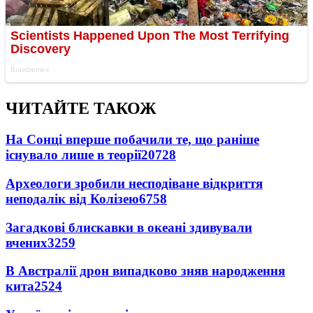
ЧИТАЙТЕ ТАКОЖ
На Сонці вперше побачили те, що раніше
існувало лише в теорії
20728
Археологи зробили несподіване відкриття
неподалік від Колізею
6758
Загадкові блискавки в океані здивували
вчених
3259
В Австралії дрон випадково зняв народження
кита
2524