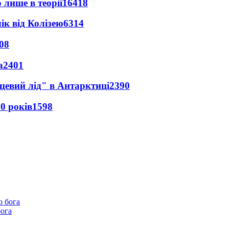
 лише в теорії
16418
ік від Колізею
6314
08
а
2401
цевий лід" в Антарктиці
2390
0 років
1598
бога