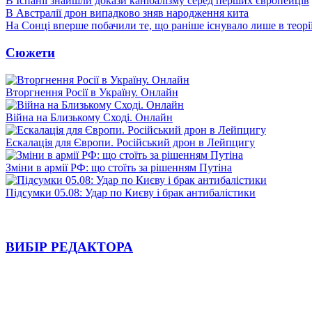
В Іспанії знайшли докази канібалізму серед перших європейців
В Австралії дрон випадково зняв народження кита
На Сонці вперше побачили те, що раніше існувало лише в теорі
Сюжети
Вторгнення Росії в Україну. Онлайн
Війна на Близькому Сході. Онлайн
Ескалація для Європи. Російський дрон в Лейпцигу
Зміни в армії РФ: що стоїть за рішенням Путіна
Підсумки 05.08: Удар по Києву і брак антибалістики
ВИБІР РЕДАКТОРА