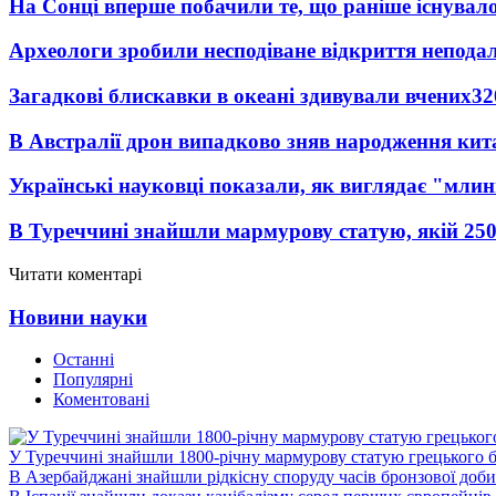
На Сонці вперше побачили те, що раніше існувало
Археологи зробили несподіване відкриття неподал
Загадкові блискавки в океані здивували вчених
32
В Австралії дрон випадково зняв народження кит
Українські науковці показали, як виглядає "млин
В Туреччині знайшли мармурову статую, якій 250
Читати коментарі
Новини науки
Останні
Популярні
Коментовані
У Туреччині знайшли 1800-річну мармурову статую грецького 
В Азербайджані знайшли рідкісну споруду часів бронзової доби