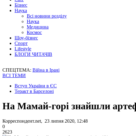
Бізнес
Наука
Всі новини розділу
Наука
Медицина
Космос
Шоу-бізнес
Спорт
Lifestyle
БЛОГИ ЧИТАЧІВ
СПЕЦТЕМА:
Війна в Ірані
ВСІ ТЕМИ
Вступ України в ЄС
Теракт в Барселоні
На Мамай-горі знайшли артефа
Корреспондент.net, 23 липня 2020, 12:48
0
2623