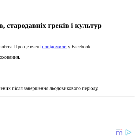
, стародавніх греків і культур
оліття. Про це вчені
повідомили
у Facebook.
поховання.
лених після завершення льодовикового періоду.