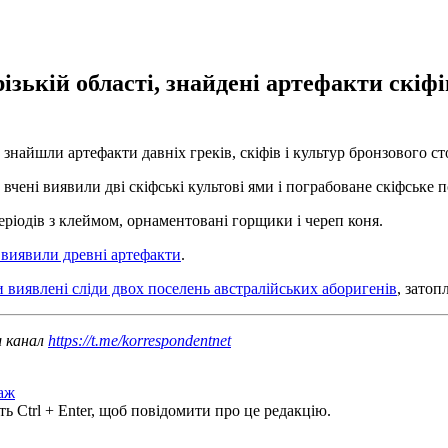
зькій області, знайдені артефакти скіфів
 знайшли артефакти давніх греків, скіфів і культур бронзового ст
чені виявили дві скіфські культові ями і пограбоване скіфське 
ріодів з клеймом, орнаментовані горщики і череп коня.
 виявили древні артефакти
.
 виявлені сліди двох поселень австралійських аборигенів
, затоп
ш канал
https://t.me/korrespondentnet
аж
ь Ctrl + Enter, щоб повідомити про це редакцію.