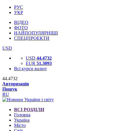
РУС
УКР
ВІДЕО
ФОТО
НАЙПОПУЛЯРНІШІ
СПЕЦПРОЕКТИ
USD
USD
44.4732
EUR
51.3093
Всі курси валют
44.4732
Авторизація
Пошук
RU
ВСІ РОЗДІЛИ
Головна
Україна
Місто
Світ