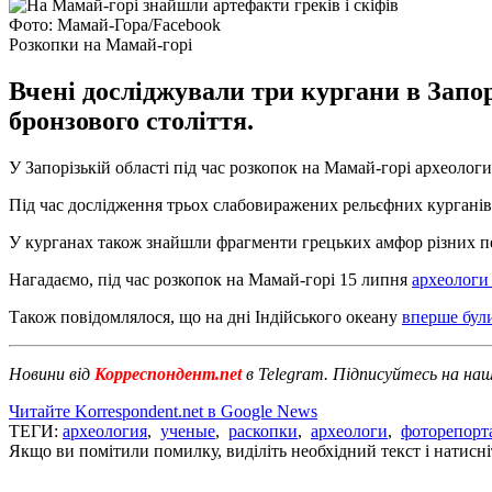
Фото: Мамай-Гора/Facebook
Розкопки на Мамай-горі
Вчені досліджували три кургани в Запорі
бронзового століття.
У Запорізькій області під час розкопок на Мамай-горі археологи
Під час дослідження трьох слабовиражених рельєфних курганів в
У курганах також знайшли фрагменти грецьких амфор різних пе
Нагадаємо, під час розкопок на Мамай-горі 15 липня
археологи
Також повідомлялося, що на дні Індійського океану
вперше були
Новини від
Корреспондент.net
в Telegram. Підписуйтесь на на
Читайте Korrespondent.net в Google News
ТЕГИ:
археология
,
ученые
,
раскопки
,
археологи
,
фоторепорт
Якщо ви помітили помилку, виділіть необхідний текст і натисніт