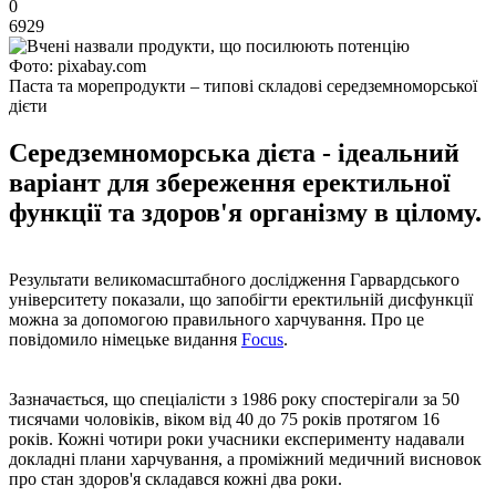
0
6929
Фото: pixabay.com
Паста та морепродукти – типові складові середземноморської
дієти
Середземноморська дієта - ідеальний
варіант для збереження еректильної
функції та здоров'я організму в цілому.
Результати великомасштабного дослідження Гарвардського
університету показали, що запобігти еректильній дисфункції
можна за допомогою правильного харчування. Про це
повідомило німецьке видання
Focus
.
Зазначається, що спеціалісти з 1986 року спостерігали за 50
тисячами чоловіків, віком від 40 до 75 років протягом 16
років. Кожні чотири роки учасники експерименту надавали
докладні плани харчування, а проміжний медичний висновок
про стан здоров'я складався кожні два роки.