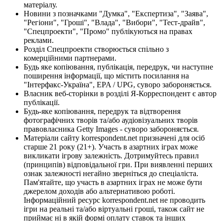
матеріалу.
Новини з позначками "Думка", "Експертиза", "Заява",
"Регіони", "Гроші", "Влада", "Вибори", "Тест-драйв",
"Спецпроекти", "Промо" публікуються на правах
реклами.
Розділ Спецпроекти створюється спільно з
комерційними партнерами.
Будь яке копіювання, публікація, передрук, чи наступне
поширення інформації, що містить посилання на
"Інтерфакс-Україна", EPA / UPG, суворо забороняється.
Власник веб-сторінки в розділі Я-Корреспондент є автор
публікації.
Будь-яке копіювання, передрук та відтворення
фотографічних творів та/або аудіовізуальних творів
правовласника Getty Images - суворо забороняється.
Матеріали сайту korrespondent.net призначені для осіб
старше 21 року (21+). Участь в азартних іграх може
викликати ігрову залежність. Дотримуйтесь правил
(принципів) відповідальної гри. При виявленні перших
ознак залежності негайно зверніться до спеціаліста.
Пам'ятайте, що участь в азартних іграх не може бути
джерелом доходів або альтернативою роботі.
Інформаційний ресурс korrespondent.net не проводить
ігри на реальні та/або віртуальні гроші, також сайт не
приймає ні в якій формі оплату ставок та інших