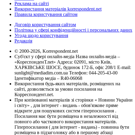
Реклама на сайті
Використання матеріалів korrespondent.net
Правила користування сайтом
Договір користування сайтом
Політика у сфері конфіденційності і персональних даних
Угода щодо користування
Редакція
© 2000-2026, Korrespondent.net
Суб'єкт у сфері онлайн-медіа Назва онлайн-медіа –
«КореспонденТ.net» Адреса: 02091, місто Київ,
ХАРКІВСЬКЕ ШОСЕ, будинок 172-Б, офіс 208/1 E-mail:
sunlight@mediadim.com.ua
Телефон: 044-205-43-00
Ідентифікатор медіа – R40-06068
Використання будь-яких матеріалів, розміщених на
сайті, дозволяється за умови посилання на
Корреспондент.net.
При копіюванні матеріалів зі сторінки « Новини України
і світу» , для інтернет - видань - обов'язкове пряме
відкрите для пошукових систем гіперпосилання .
Посилання має бути розміщена в незалежності від
повного або часткового використання матеріалів.
Гіперпосилання ( для інтернет - видань) - повинна бути
розміщена в підзаголовку або в першому абзаці