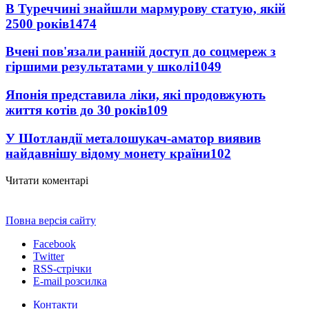
В Туреччині знайшли мармурову статую, якій
2500 років
1474
Вчені пов'язали ранній доступ до соцмереж з
гіршими результатами у школі
1049
Японія представила ліки, які продовжують
життя котів до 30 років
109
У Шотландії металошукач-аматор виявив
найдавнішу відому монету країни
102
Читати коментарі
Повна версія сайту
Facebook
Twitter
RSS-стрічки
E-mail розсилка
Контакти