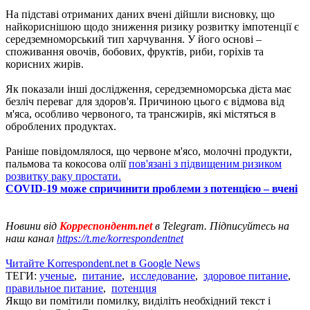
На підставі отриманих даних вчені дійшли висновку, що
найкориснішою щодо зниження ризику розвитку імпотенції є
середземноморський тип харчування. У його основі –
споживання овочів, бобових, фруктів, риби, горіхів та
корисних жирів.
Як показали інші дослідження, середземноморська дієта має
безліч переваг для здоров'я. Причиною цього є відмова від
м'яса, особливо червоного, та трансжирів, які містяться в
оброблених продуктах.
Раніше повідомлялося, що червоне м'ясо, молочні продукти,
пальмова та кокосова олії
пов'язані з підвищеним ризиком
розвитку раку простати.
COVID-19 може спричинити проблеми з потенцією – вчені
Новини від
Корреспондент.net
в Telegram. Підписуйтесь на
наш канал
https://t.me/korrespondentnet
Читайте Korrespondent.net в Google News
ТЕГИ:
ученые
,
питание
,
исследование
,
здоровое питание
,
правильное питание
,
потенция
Якщо ви помітили помилку, виділіть необхідний текст і